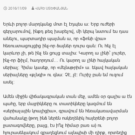
2016/11/09
ՎԱՀԵ ՍՏԵՓԱՆՅԱՆ
Երևի բոլոր մարդկանց մոտ էլ էդպես ա: Երբ ուժերի
գերլարումով, ինքդ քեզ խաբելով, մի կերպ նստում ես դաս
անելու, պարտադիր պայման ա, որ «ֆոնի վրա»
հեռուստացույցից ինչ-որ ձայներ դուրս գան: Ու հեչ էլ
կարևոր չի, թե ինչ են ցույց տալիս: Կարող ա լինի` լուրեր,
ինչ-որ ֆիլմ, հաղորդում… Ու կարող ա լինի հայկական
սերիալ: Հիմա կասեք, որ «մեյնսթրիմ» ա. եկավ հայկական
սերիալները «քլնգի» ու գնա: Չէ, չէ: Ուրիշ բան եմ ուզում
ասել:
Ամեն միջին վիճակագրական տան մեջ, ամեն օր գալիս ա էն
պահը, երբ մայրիկները ու տատիկները կազմում են
«սերիալային կոալիցիա», գրավում են հեռակառավարման
վահանակը (թող ինձ ներեն ոսկեղենիկ հայերենի բոլոր
ջատագովները, բայց, էս ի՞նչ հիմար բառ ա) ու
հյուրասենյակում զբաղեցնում այնպիսի մի դիրք, որտեղից