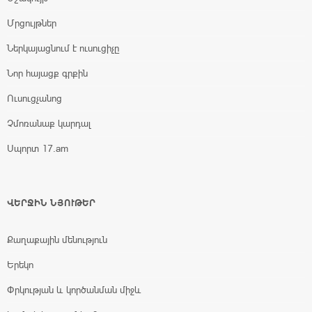
Մրցույթներ
Ներկայացնում է ուսուցիչը
Նոր հայացք գրքին
Ուսուցչանոց
Չմոռանաք կարդալ
Սպորտ 17.am
ՎԵՐՋԻՆ ՆՅՈՒԹԵՐ
Քաղաքային մենություն
Երեկո
Փրկության և կործանման միջև