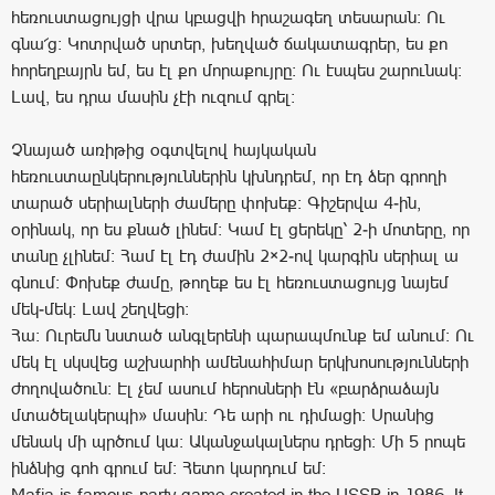
հեռուստացույցի վրա կբացվի հրաշագեղ տեսարան: Ու
գնա՜ց: Կոտրված սրտեր, խեղված ճակատագրեր, ես քո
հորեղբայրն եմ, ես էլ քո մորաքույրը: Ու էսպես շարունակ:
Լավ, ես դրա մասին չէի ուզում գրել:
Չնայած առիթից օգտվելով հայկական
հեռուստաընկերություններին կխնդրեմ, որ էդ ձեր գրողի
տարած սերիալների ժամերը փոխեք: Գիշերվա 4-ին,
օրինակ, որ ես քնած լինեմ: Կամ էլ ցերեկը՝ 2-ի մոտերը, որ
տանը չլինեմ: Համ էլ էդ ժամին 2×2-ով կարգին սերիալ ա
գնում: Փոխեք ժամը, թողեք ես էլ հեռուստացույց նայեմ
մեկ-մեկ: Լավ շեղվեցի:
Հա: Ուրեմն նստած անգլերենի պարապմունք եմ անում: Ու
մեկ էլ սկսվեց աշխարհի ամենահիմար երկխոսությունների
ժողովածուն: Էլ չեմ ասում հերոսների էն «բարձրաձայն
մտածելակերպի» մասին: Դե արի ու դիմացի: Սրանից
մենակ մի պրծում կա: Ականջակալներս դրեցի: Մի 5 րոպե
ինձնից գոհ գրում եմ: Հետո կարդում եմ:
Mafia is famous party game created in the USSR in 1986. It