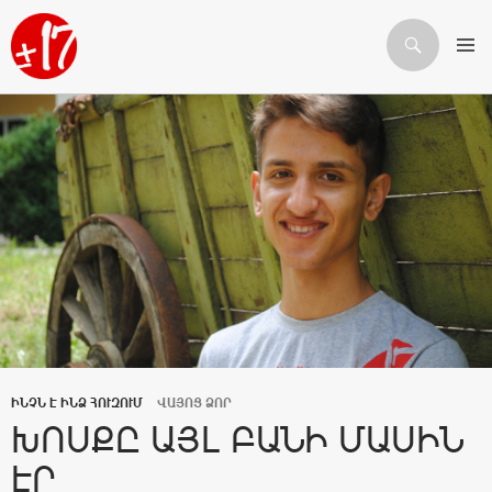
Որոնում
ԱՆՑՆԵԼ ԲՈՎԱՆԴԱԿՈՒԹՅԱՆԸ
ԻՆՉՆ Է ԻՆՁ ՀՈՒԶՈՒՄ
ՎԱՅՈՑ ՁՈՐ
ԽՈՍՔԸ ԱՅԼ ԲԱՆԻ ՄԱՍԻՆ
ԷՐ