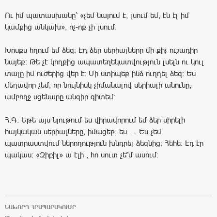
Ու իմ պատասխանը՝ «չեմ նայում է, լսում եմ, էն էլ իմ
կամքից անկախ», ոչ-ոք չի լսում:
Խոսքս հղում եմ ձեզ: Էդ ձեր սերիալները մի քիչ ուշադիր
նայեք: Թե չէ կողքից ապատեղեկատվություն լսելն ու կուլ
տալը իմ ուժերից վեր է: Մի ստիպեք ինձ ուղղել ձեզ: Ես
մեղավոր չեմ, որ նույնիսկ չիմանալով սերիալի անունը,
ամբողջ սցենարը անգիր գիտեմ:
Հ.Գ. Եթե այս նյութում ես վիրավորում եմ ձեր սիրելի
հայկական սերիալները, իմացեք, ես … Ես չեմ
պատրաստվում ներողություն խնդրել ձեզնից: Հեհե: Էդ էր
պակաս: «Զիբիլ» ա էլի , հո սուտ չե՞մ ասում:
ՆԱԽՈՐԴ ՀՐԱՊԱՐԱԿՈՒՄԸ