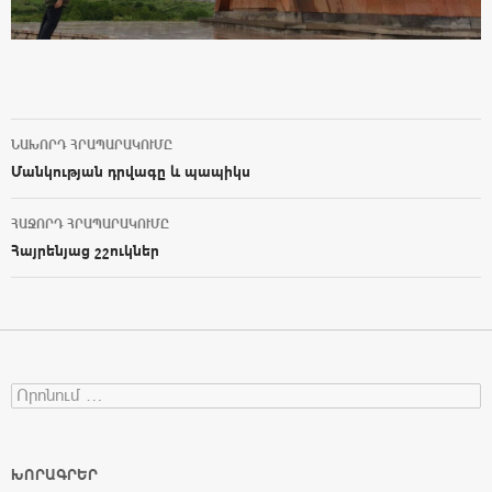
ՆԱԽՈՐԴ ՀՐԱՊԱՐԱԿՈՒՄԸ
Post navigation
Մանկության դրվագը և պապիկս
ՀԱՋՈՐԴ ՀՐԱՊԱՐԱԿՈՒՄԸ
Հայրենյաց շշուկներ
Search for:
ԽՈՐԱԳՐԵՐ