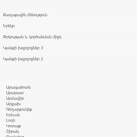
Քաղաքային մենություն
Երեկո
Փրկության և կործանման միջև
Կյանքի խզբզոցներ 3
Կյանքի խզբզոցներ 2
Մարզեր
Արագածոտն
Արարատ
Արմավիր
Արցախ
Գեղարքունիք
Երևան
Լոռի
Կոտայք
Շիրակ
Ջավախք