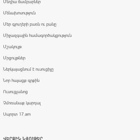
Մեդիա ճամբարներ
Մենախոսություն
Մեր գյուղերի բառն ու բանը
Միջազգային համագործակցություն
Մշակույթ
Մրցույթներ
Ներկայացնում է ուսուցիչը
Նոր հայացք գրքին
Ուսուցչանոց
Չմոռանաք կարդալ
Սպորտ 17.am
ՎԵՐՋԻՆ ՆՅՈՒԹԵՐ