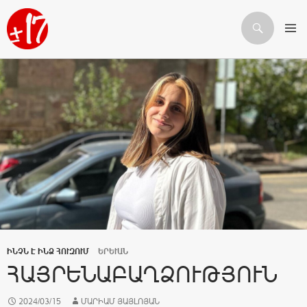
Որոնում
ԱՆՑՆԵԼ ԲՈՎԱՆԴԱԿՈՒԹՅԱՆԸ
ԻՆՉՆ Է ԻՆՁ ՀՈՒԶՈՒՄ
ԵՐԵՒԱՆ
ՀԱՅՐԵՆԱԲԱՂՁՈՒԹՅՈՒՆ
2024/03/15
ՄԱՐԻԱՄ ՅԱՅԼՈՅԱՆ