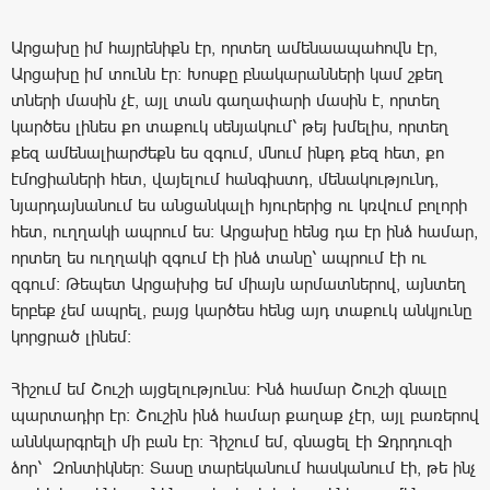
Արցախը իմ հայրենիքն էր, որտեղ ամենաապահովն էր,
Արցախը իմ տունն էր: Խոսքը բնակարանների կամ շքեղ
տների մասին չէ, այլ տան գաղափարի մասին է, որտեղ
կարծես լինես քո տաքուկ սենյակում՝ թեյ խմելիս, որտեղ
քեզ ամենալիարժեքն ես զգում, մնում ինքդ քեզ հետ, քո
էմոցիաների հետ, վայելում հանգիստդ, մենակությունդ,
նյարդայնանում ես անցանկալի հյուրերից ու կռվում բոլորի
հետ, ուղղակի ապրում ես: Արցախը հենց դա էր ինձ համար,
որտեղ ես ուղղակի զգում էի ինձ տանը՝ ապրում էի ու
զգում: Թեպետ Արցախից եմ միայն արմատներով, այնտեղ
երբեք չեմ ապրել, բայց կարծես հենց այդ տաքուկ անկյունը
կորցրած լինեմ:
Հիշում եմ Շուշի այցելությունս: Ինձ համար Շուշի գնալը
պարտադիր էր: Շուշին ինձ համար քաղաք չէր, այլ բառերով
աննկարգրելի մի բան էր: Հիշում եմ, գնացել էի Ջդրդուզի
ձոր՝ Զոնտիկներ: Տասը տարեկանում հասկանում էի, թե ինչ