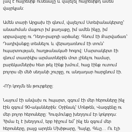
լավ է հայրենիք ունենալը և վայելել հայրենիքդ ամեն
վայրկյան:
Ամեն տարի Արցախ էի գնում, վայելում Ստեփանակերտը՝
անսահման մաքուր իմ քաղաքը, իմ ամեն ինչը, իմ
սրբավայրը ու Դեդո-բաբոյի արձանը: Գնում էի Քարվաճառ՝
Դադիվանքը տեսնելու և վերադառնում էի տուն՝
հպարտության, հաղթանակած հոգով: Մարտակերտ էի
գնում տատիկիս արմատներին մոտ լինելու համար,
բարեկամներիս հետ թեյ էինք խմում, հաց էինք ուտում
բոլորս մի մեծ սեղանի շուրջը, ու անդադար հարցնում էի.
-Ո՞ր կողմն են թուրքերը:
Նայում էի անվախ ու հպարտ, զգում էի մեր հերոսները ինչ
էին զգում 90-ականներին: Օրինակ՝ Մոնթեն, Վազգենը ու
մեր բոլոր հերոսները: Հուզմունքը խեղդում էր կոկորդս:
Հիմա էլ է խեղդում, երբ հիշում եմ` ինչ են զգում մեր
հերոսները, բայց արդեն Մխիթարը, Հայկը, Գևը… Ու էլի