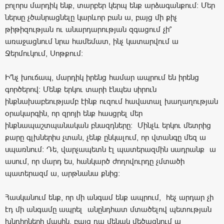
բոլորս մարդիկ ենք, տարբեր կերպ ենք արձագանքում: Մեր
ներսը չծանրացնելը կարևոր բան ա, բայց մի քիչ
թիթիզության ու անարդարության զգացում չի՞
առաջացնում նրա համեմատ, ինչ կատարվում ա
Ջերմուկում, Սոթքում:
Ի՞նչ խուճապ, մարդիկ իրենց համար ապրում են իրենց
գործերով: Մենք երկու տարի էնպես սիրուն
ինքնախաբեությամբ էինք ուզում հավատալ խաղաղության
օրակարգին, որ զրոյի ենք հասցրել մեր
ինքնապաշտպանական բնազդները: Մինչև երկու մետրից
քարը գլխներիս չտան, չենք ընկալում, որ վտանգը մեզ ա
սպառնում: Դե, վարչապետն էլ պատերազմին սադրանք ա
ասում, որ մարդ ես, հանկարծ ժողովուրդը չմտածի
պատերազմ ա, արթնանա քնից:
Հասկանում ենք, որ մի անգամ ենք ապրում, հեչ արդար չի
էդ մի անգամը ապրել անընդհատ մտածելով պետության
խնդիրների մասին, բայց դա մենակ մեծացնում ա