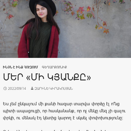
ԻՆՉՆ Է ԻՆՁ ՀՈՒԶՈՒՄ
ԳԵՂԱՐՔՈՒՆԻՔ
ՄԵՐ «ՄԻ ԿՅԱՆՔԸ»
2022/09/14
ԶԱՐԻՆԵ ԿԻՐԱԿՈՍՅԱՆ
Ես չեմ ընկալում մի քանի հազար տարվա փորձը էլ ո՞նց
պիտի ապացուցի, որ հասկանանք, որ ոչ մեկը մեզ չի գալու
փրկի, ու մենակ էդ կետից կարող է սկսել փոփոխությունը: