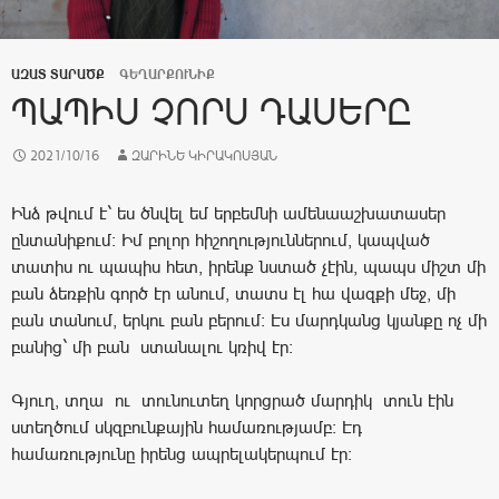
ԱԶԱՏ ՏԱՐԱԾՔ
ԳԵՂԱՐՔՈՒՆԻՔ
ՊԱՊԻՍ ՉՈՐՍ ԴԱՍԵՐԸ
2021/10/16
ԶԱՐԻՆԵ ԿԻՐԱԿՈՍՅԱՆ
Ինձ թվում է` ես ծնվել եմ երբեմնի ամենաաշխատասեր
ընտանիքում: Իմ բոլոր հիշողություններում, կապված
տատիս ու պապիս հետ, իրենք նստած չէին, պապս միշտ մի
բան ձեռքին գործ էր անում, տատս էլ հա վազքի մեջ, մի
բան տանում, երկու բան բերում: Էս մարդկանց կյանքը ոչ մի
բանից` մի բան ստանալու կռիվ էր:
Գյուղ, տղա ու տունուտեղ կորցրած մարդիկ տուն էին
ստեղծում սկզբունքային համառությամբ: Էդ
համառությունը իրենց ապրելակերպում էր: