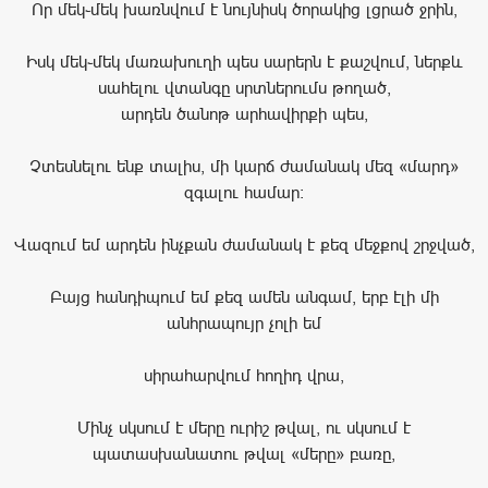
Որ մեկ֊մեկ խառնվում է նույնիսկ ծորակից լցրած ջրին,
Իսկ մեկ֊մեկ մառախուղի պես սարերն է քաշվում, ներքև
սահելու վտանգը սրտներումս թողած,
արդեն ծանոթ արհավիրքի պես,
Չտեսնելու ենք տալիս, մի կարճ ժամանակ մեզ «մարդ»
զգալու համար։
Վազում եմ արդեն ինչքան ժամանակ է քեզ մեջքով շրջված,
Բայց հանդիպում եմ քեզ ամեն անգամ, երբ էլի մի
անհրապույր չոլի եմ
սիրահարվում հողիդ վրա,
Մինչ սկսում է մերը ուրիշ թվալ, ու սկսում է
պատասխանատու թվալ «մերը» բառը,