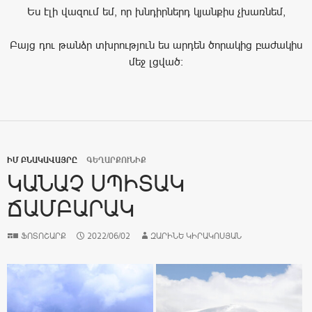
Ես էլի վազում եմ, որ խնդիրներդ կյանքիս չխառնեմ,
Բայց դու թանձր տխրություն ես արդեն ծորակից բաժակիս
մեջ լցված։
ԻՄ ԲՆԱԿԱՎԱՅՐԸ
ԳԵՂԱՐՔՈՒՆԻՔ
ԿԱՆԱՉ ՍՊԻՏԱԿ
ՃԱՄԲԱՐԱԿ
ՖՈՏՈՇԱՐՔ
2022/06/02
ԶԱՐԻՆԵ ԿԻՐԱԿՈՍՅԱՆ