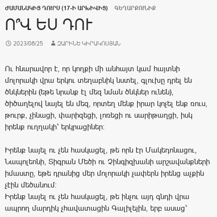
ԺԱՄԱՆԱԿԻՑ ԴՈՒՐՍ (17-Ի ԱՐԽԻՎԻՑ)
ԳԵՂԱՐՔՈՒՆԻՔ
Ո՞Վ ԵՍ ԴՈՒ
2023/08/25
ԶԱՐԻՆԵ ԿԻՐԱԿՈՍՅԱՆ
Ու հնարավոր է, որ կողքի մի անհայտ կամ հայտնի
մոլորակի վրա երկու տեղաբնիկ նստել, գլուխը դրել են
ծնկներին (եթե նրանք էլ մեզ նման ծնկներ ունեն),
ծիծաղելով նայել են մեզ, որտեղ մենք իրար կոչել ենք ռուս,
թուրք, չինացի, փարիզեցի, լոռեցի ու սարիթաղցի, իսկ
իրենք ուղղակի՝ երկրացիներ:
Իրենք նայել ու չեն հասկացել, թե որն էր Մակեդոնացու,
Նապոլեոնի, Տիգրան Մեծի ու Չինգիզխանի արշավանքների
իմաստը, եթե դրանից մեր մոլորակի չափերն իրենց աչքին
չէին մեծանում:
Իրենք նայել ու չեն հասկացել, թե ինչու այդ գնդի վրա
ապրող մարդիկ չհավատացին Գալիլեյին, երբ ասաց՝