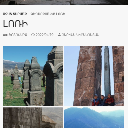
ԱԶԱՏ ՏԱՐԱԾՔ
ԳԵՂԱՐՔՈՒՆԻՔ ԼՈՌԻ
ԼՈՌԻ
ՖՈՏՈՇԱՐՔ
2022/04/19
ԶԱՐԻՆԵ ԿԻՐԱԿՈՍՅԱՆ