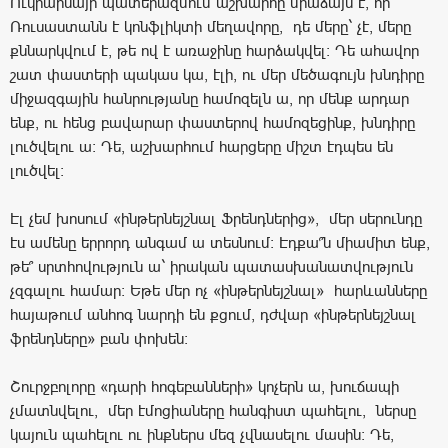
Ուկրաինայի պատերազմում աշխարհը միաձայն է, որ
Ռուսաստանն է կոնֆլիկտի մեղավորը, դե մերը` չէ, մերը
քննարկվում է, թե ով է առաջինը հարձակվել: Դե ահավոր
շատ փաստերի պակաս կա, էլի, ու մեր մեծագույն խնդիրը
միջազգային հանրությանը համոզելն ա, որ մենք արդար
ենք, ու հենց բավարար փաստերով համոզեցինք, խնդիրը
լուծվելու ա: Դե, աշխարհում հարցերը միշտ էդպես են
լուծվել:
Էլ չեմ խոսում «ինթերնեյշնալ Ֆրենդներից», մեր սերունդը
էս ամենը երրորդ անգամ ա տեսնում: Էդքա՞ն միամիտ ենք,
թե՞ սրտհովություն ա` իրական պատասխանատվություն
չզգալու համար: Եթե մեր ոչ «ինթերնեյշնալ» հարևանները
հայաթում անհոգ նարդի են քցում, դժվար «ինթերնեյշնալ
ֆրենդները» բան փոխեն:
Շուրջբոլորը «դարի հոգեբանների» կոչերն ա, խուճապի
չմատնվելու, մեր էմոցիաները հանգիստ պահելու, ներսը
կայուն պահելու ու ինքներս մեզ չվնասելու մասին: Դե,