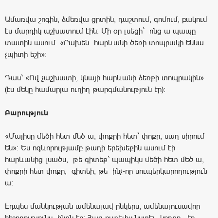
Ամառվա շոգին, ձմեռվա ցրտին, դաշտում, գոմում, բակում
էս մարդիկ աշխատում էին: Մի օր լսեցի` ոնց ա պապը
տատին ասում. «Րախեն հարևանի ծեռի տոպրակի եննա
չպիտի եշի»։
Դաս՝ «Ով չաշխատի, կնայի հարևանի ձեռքի տոպրակին»
(էս մեկը համարյա ուղիղ թարգմանություն էր):
Բարություն
«Մայիսը մեծի հետ մեծ ա, փոքրի հետ` փոքր, սաղ սիրում
են»։ Ես ոգևորությամբ թաղի երեխեքին ասում էի
հարևանից լսածս, թե գիտեք` պապիկս մեծի հետ մեծ ա,
փոքրի հետ փոքր, գիտեի, թե ինչ-որ սուպերկարողություն
ա։
Էդպես մանկության ամենալավ ընկերս, ամենալուսավոր
հիշողությունս ինքն էր։ Հաց ուտելիս նստել կողքը, էդ