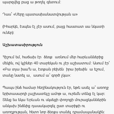
պարզվեց բաց ա թողել գետում:
Դաս` «Սերը պատասխանատվության ա»
(Իհարկե, էսպես էլ չէր ասում, բայց հաստատ սա նկատի
ուներ):
Աշխատասիրություն
Հիշում եմ, հաճախ էր ձեռք առնում մեր հարևաններից
մեկին, ով կլիներ 40 տարեկան ու չէր աշխատում: Ասում էր`
«Բա տյա իսա՞ն ա, էտքան րեխեն իրա իրեսին ա եշում,
տանը նստել ա, ասում ա` գործ չկա»:
Պապս ինձ համար հեղինակություն էր, եթե ասել ա` առողջ
երիտասարդի չաշխատելը ամոթ ա, ուրեմն տենց էլ կար:
Տենց ես եկա Երևան ու սկսեցի փողոցի մուրացկաններին
անկախ ինձնից դասակարգել ըստ տարիքի ու
առողջության, հետո նոր ձեռքս տանել դրամապանակին: