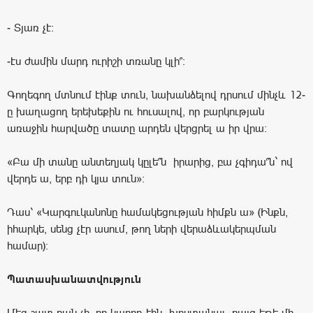
- Տյառ չէ:
-էս ժամին մարդ ուրիշի տռանը կլի՞:
Գողեգող մտնում էինք տուն, նախանձելով դրսում մինչև 12-
ը խաղացող երեխեքին ու հուսալով, որ բարկության
առաջին հարվածը տատը արդեն վերցրել ա իր վրա:
«Բա մի տանը անտեղյակ կըլե՞ն իրարից, բա չգիդա՞ն` ով
վերդե ա, երբ դի կյա տուն»:
Դաս՝ «Կարգուկանոնը համակեցության հիմքն ա» (Ինքն,
իհարկե, սենց չէր ասում, թող ների վերաձևակերպման
համար):
Պատասխանատվություն
Մեզ շատ բան չի, որ կարող էին խոստանալ, բայց եթե մի