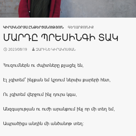
ԿԻՐԱԿՆՕՐՅԱ ԸՆԹԵՐՑԱՆՈՒԹՅՈՒՆ
ԳԵՂԱՐՔՈՒՆԻՔ
ՄԱՐԴԸ ՊՐԵՍԻՆԳԻ ՏԱԿ
2023/08/19
ԶԱՐԻՆԵ ԿԻՐԱԿՈՍՅԱՆ
Հուզումներն ու ժպիտները քչացել են,
Էլ չգիտեմ` ինչքան եմ կշռում ներսիս քարերի հետ,
Ու չգիտեմ վերջում ինչ դուրս կգա,
Անզգայության ու ուժի արանքում ինչ որ մի տեղ եմ,
Ապրածիցս անդին մի անծանոթ տեղ: