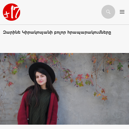
Որոնում
ԱՆՑՆԵԼ ԲՈՎԱՆԴԱԿՈՒԹՅԱՆԸ
Զարինե Կիրակոսյանի բոլոր հրապարակումները