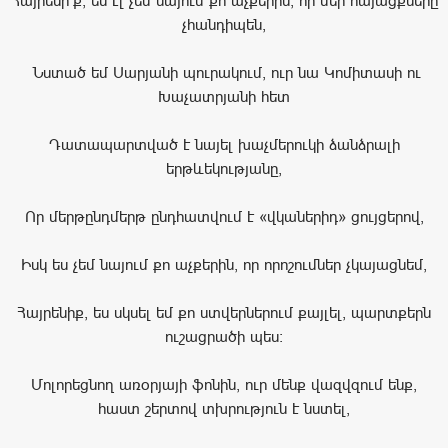
Հայրենի’ք, ես էլ չեմ նայում քո աչքերին, որ մեր հայացքները
չհանդիպեն,
Նստած եմ Սարյանի պուրակում, ուր նա Կոմիտասի ու
Խաչատրյանի հետ
Դատապարտված է նայել խաչմերուկի ձանձրալի
երթևեկությանը,
Որ մերթընդմերթ ընդհատվում է «վկաներիդ» ցույցերով,
Իսկ ես չեմ նայում քո աչքերին, որ որոշումներ չկայացնեմ,
Հայրենիք, ես սկսել եմ քո ստվերներում քայլել, պարտքերն
ուշացրածի պես։
Մոլորեցնող առօրյայի ֆոնին, ուր մենք վազվզում ենք,
հաստ շերտով տխրություն է նստել,