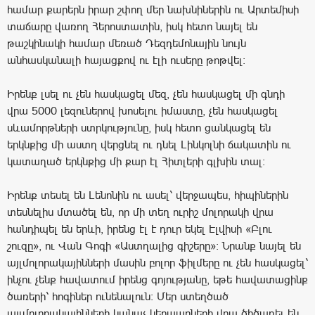
համար քարերն իրար շփող մեր նախնիներին ու Արտեմիսի
տաճարը վառող Հերոստատին, իսկ հետո նայել են
թաշկինակի համար մեռած Դեզդեմոնային նույն
անհասկանալի հայացքով ու էլի ուսերը թոթվել:
Իրենք լսել ու չեն հասկացել մեզ, չեն հասկացել մի գնդի
վրա 5000 լեզուներով խոսելու իմաստը, չեն հասկացել
սևամորթների ստրկությունը, իսկ հետո ցանկացել են
երկնքից մի աստղ վերցնել ու դնել Լինկոլնի ճակատին ու
կատաղած երկնքից մի քար էլ Հիտլերի գլխին տալ:
Իրենք տեսել են Լենոնին ու ասել՝ վերջապես, հիպիներին
տեսնելիս մտածել են, որ մի տեղ ուրիշ մոլորակի վրա
հանդիպել են երևի, իրենց էլ է դուր եկել Էլվիսի «Բլու
շուզը», ու Վան Գոգի «Աստղալից գիշերը»։ Նրանք նայել են
այլմոլորակայինների մասին բոլոր ֆիլմերը ու չեն հասկացել՝
ինչու չենք հավատում իրենց գոյությանը, եթե հավատացինք
ծառերի՝ հոգիներ ունենալուն։ Մեր ստեղծած
այլմոլորակայինների կանաչ կերպարների վրա ծիծաղել են