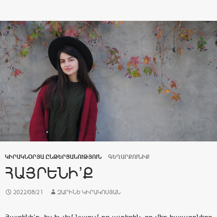
ԿԻՐԱԿՆՕՐՅԱ ԸՆԹԵՐՑԱՆՈՒԹՅՈՒՆ
ԳԵՂԱՐՔՈՒՆԻՔ
ՀԱՅՐԵՆԻ’Ք
2022/08/21
ԶԱՐԻՆԵ ԿԻՐԱԿՈՍՅԱՆ