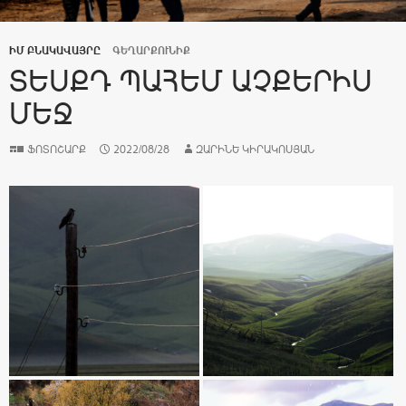
ԻՄ ԲՆԱԿԱՎԱՅՐԸ
ԳԵՂԱՐՔՈՒՆԻՔ
ՏԵՍՔԴ ՊԱՀԵՄ ԱՉՔԵՐԻՍ
ՄԵՋ
ՖՈՏՈՇԱՐՔ
2022/08/28
ԶԱՐԻՆԵ ԿԻՐԱԿՈՍՅԱՆ