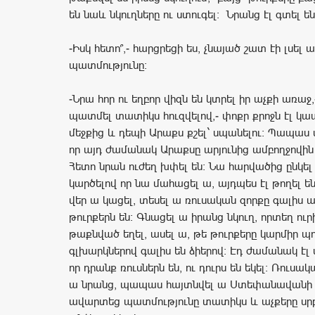
են նաև նկուղները ու ստուգել: Նրանց էլ գտել են
-Իսկ հետո՞,- հարցրեցի ես, չնայած շատ էի լսել ա
պատմությունը:
-Նրա հոր ու եղբոր վիզն են կտրել իր աչքի առաջ
պատմել տատիկս հուզվելով,- փոքր քրոջն էլ կապ
մեջքից և դեպի Արաքս քշել` սպանելու: Պապաս 
որ այդ ժամանակ Արաքսը արյունից ամբողջովին 
Հետո նրան ուժեղ խփել են: Նա հարվածից ընկել 
կարծելով որ նա մահացել ա, այդպես էլ թողել են
վեր ա կացել, տեսել ա ռուսական զորքը գալիս ա
թուրքերն են: Գնացել ա իրանց նկուղ, որտեղ ուր
թաքնված եղել, ասել ա, թե թուրքերը կարմիր 
գլխարկներով գալիս են ձիերով: Էդ ժամանակ էլ 
որ դրանք ռուսներն են, ու դուրս են եկել: Ռուսա
ա նրանց, պապաս հայտնվել ա Ստեփանավանի ո
ավարտեց պատմությունը տատիկս և աչքերը սր