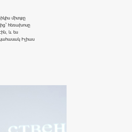
տիկիս միտքը
կից` հեռախոսը
ին, և ես
նկահասակ Իլիաս