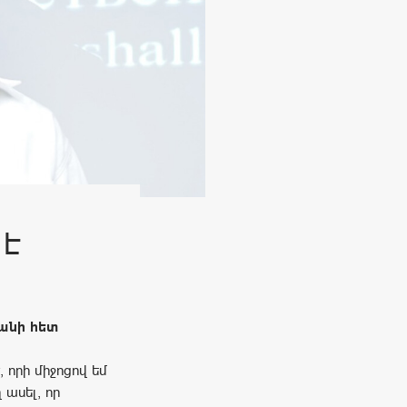
Է
անի հետ
 որի միջոցով եմ
 ասել, որ