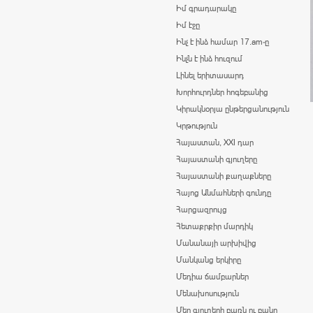
Իմ գրադարակը
Իմ էջը
Ինչ է ինձ համար 17.am-ը
Ինչն է ինձ հուզում
Լինել երիտասարդ
Խորհուրդներ հոգեբանից
Կիրակնօրյա ընթերցանություն
Կրթություն
Հայաստան, XXI դար
Հայաստանի գյուղերը
Հայաստանի քաղաքները
Հայոց Անմահների գունդը
Հարցազրույց
Հետաքրքիր մարդիկ
Մանանայի արխիվից
Մանկանց երկիրը
Մեդիա ճամբարներ
Մենախոսություն
Մեր գյուղերի բառն ու բանը