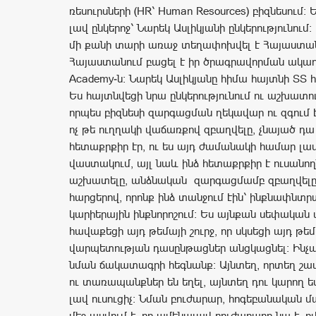
ռեսուրսների (HR՝ Human Resources) բիզնեսում։
լավ ընկերոջ՝ Նարեկ Ասլիկյանի ընկերությունում։
մի քանի տարի առաջ տեղափոխվել է Հայաստա
Հայաստանում բացել է իր ծրագրավորման ակադ
Academy-ն։ Նարեկ Ասլիկյանը հիմա հայտնի ՏՏ
Ես հայտնվեցի նրա ընկերությունում ու աշխատո
որպես բիզնեսի զարգացման ղեկավար ու զգում էի
ոչ թե ուղղակի վաճառքով զբաղվելը, չնայած դա
հետաքրքիր էր, ու ես այդ ժամանակի համար լավ
վաստակում, այլ նաև ինձ հետաքրքիր է ուսանող
աշխատելը, անձնական զարգացմամբ զբաղվելը
հարցերով, որոնք ինձ տանջում էին՝ ինքնափնտր
կարիերային ինքնորոշում։ Ես այնքան սեփական փ
հավաքեցի այդ թեմայի շուրջ, որ սկսեցի այդ թե
վարպետության դասընթացներ անցկացնել։ Ինչպե
նման ճակատագրի հեգնանք։ Այնտեղ, որտեղ շ
ու տառապանքներ են եղել, այնտեղ դու կարող 
լավ ուսուցիչ։ Նման բուժարար, հոգեբանական 
մեջ ասվում է, որ ամենալավ բուժարարը նա է, ո