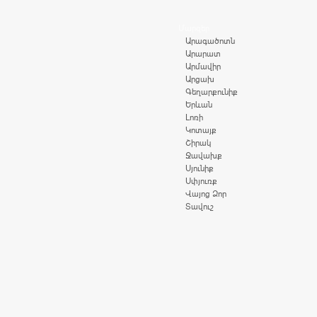
Մարզեր
Արագածոտն
Արարատ
Արմավիր
Արցախ
Գեղարքունիք
Երևան
Լոռի
Կոտայք
Շիրակ
Ջավախք
Սյունիք
Սփյուռք
Վայոց Ձոր
Տավուշ