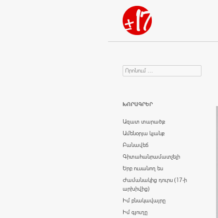
Որոնում
Search for:
ԽՈՐԱԳՐԵՐ
Ազատ տարածք
Ամենօրյա կյանք
Բանավեճ
Գիտահանրամատչելի
Երբ ուսանող ես
Ժամանակից դուրս (17-ի
արխիվից)
Իմ բնակավայրը
Իմ գյուղը