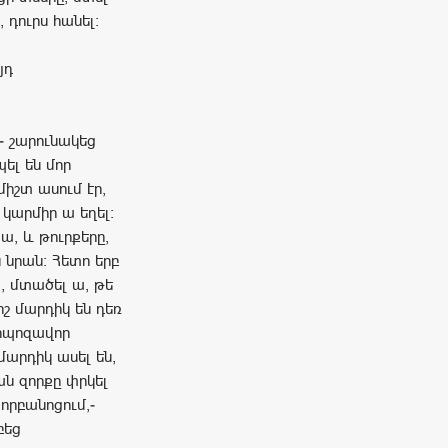
, դուրս հանել:
յդ
,- շարունակեց
ել են մոր
միշտ ասում էր,
կարմիր ա եղել:
ա, և թուրքերը,
 նրան: Հետո երբ
, մտածել ա, թե
իշ մարդիկ են դեռ
պոպոզավոր
մարդիկ ասել են,
կան զորքը փրկել
րբանոցում,-
բեց