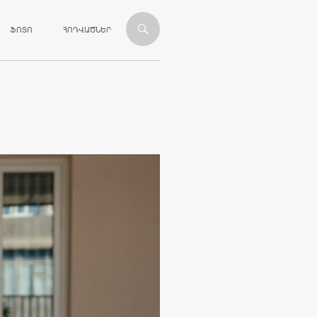
ՎԱՆԴԱԿՈՒԹՅԱՆԸ
ՖՈՏՈ
ՀՈԴՎԱԾՆԵՐ