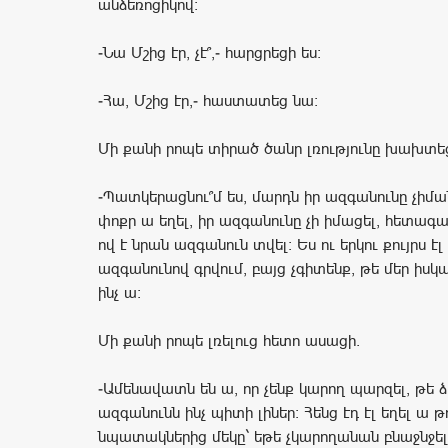
անձեռոցիկով:
-Նա Մշից էր, չէ՞,- հարցրեցի ես:
-Հա, Մշից էր,- հաստատեց նա:
Մի քանի րոպե տիրած ծանր լռությունը խախտե
-Պատկերացնու՞մ ես, մարդն իր ազգանունը չի
փոքր ա եղել, իր ազգանունը չի իմացել, հետագա
ով է նրան ազգանուն տվել: Ես ու երկու քույրս էլ
ազգանունով գրվում, բայց չգիտենք, թե մեր իս
ինչ ա:
Մի քանի րոպե լռելուց հետո ասացի.
-Ամենավատն են ա, որ չենք կարող պարզել, թե 
ազգանունն ինչ պիտի լիներ: Հենց էդ էլ եղել ա թ
նպատակներից մեկը` եթե չկարողանան բնաջնջել