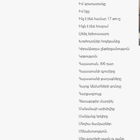
Իմ գրադարակը
Իմ էջը
Ինչ է ինձ համար 17.am-ը
Ինչն է ինձ հուզում
Լինել երիտասարդ
Խորհուրդներ հոգեբանից
Կիրակնօրյա ընթերցանություն
Կրթություն
Հայաստան, XXI դար
Հայաստանի գյուղերը
Հայաստանի քաղաքները
Հայոց Անմահների գունդը
Հարցազրույց
Հետաքրքիր մարդիկ
Մանանայի արխիվից
Մանկանց երկիրը
Մեդիա ճամբարներ
Մենախոսություն
Մեր գյուղերի բառն ու բանը