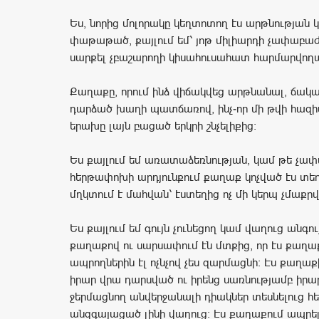
Ես, նորից մոլորակը կեղտոտող էս արթնության 
փաթաթած, քայլում եմ՝ յոթ միլիարդի չափաբա
սարքել չբաշարողի կիսահուսահատ հարմարվող
Քաղաքը, որում ինձ վիճակվեց արթնանալ, ճակ
դարձած խաղի պատճառով, ինչ-որ մի թվի հազիվ
երախը լայն բացած երկրի շնչելիքից։
Ես քայլում եմ առատաձեռնության, կամ թե չա
հերթափոխի արդյունքում քաղաք կոչված էս տեղո
մղկտում է մահվան՝ էստեղից ոչ մի կերպ չմաքրվ
Ես քայլում եմ գույն չունեցող կամ վաղուց անգո
քաղաքով ու սարսափում էն մտքից, որ էս քաղա
ապրողներին էլ ոչնչով չես զարմացնի։ Էս քաղաք
իրար վրա դարսված ու իրենց սառնությամբ իրար
ջերմացնող անվերջանալի դիակներ տեսնելուց հ
անզգայացած լինի վաղուց։ Էս քաղաքում ապրե