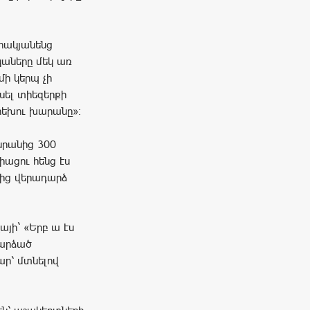
հակյանենց
կաները մեկ առ
մի կերպ չի
սել տիեզերքի
րեխու խարանը»։
սրանից 300
ացու հենց էս
ղից վերադարձ
այի` «Երբ ա էս
դարձած
ար՝ մտնելով