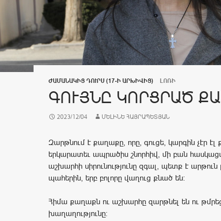
ԺԱՄԱՆԱԿԻՑ ԴՈՒՐՍ (17-Ի ԱՐԽԻՎԻՑ)
ԼՈՌԻ
ԳՈՒՅՆԸ ԿՈՐՑՐԱԾ Ք
2023/12/04
ՄԵԼԻՆԵ ՀԱՅՐԱՊԵՏՅԱՆ
Զարթնում է քաղաքը, որը, գուցե, կարգին չէր էլ քն
երկարատեւ ապրածիս շնորհիվ, մի բան հասկացա
աշխարհի սիրունությունը զգալ, պետք է արթուն լ
պահերին, երբ բոլորը վաղուց քնած են։
Հիմա քաղաքն ու աշխարհը զարթնել են ու թմրեց
խաղաղությունը։