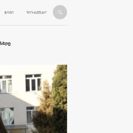
ՎԱՆԴԱԿՈՒԹՅԱՆԸ
ՖՈՏՈ
ՀՈԴՎԱԾՆԵՐ
ները