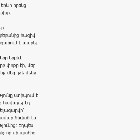
 երևի իրենց
վախը։
-ը
 բերանից հազիվ
գարում է ապրել։
երը երբևէ
բ փոքր էի, մեր
նք մեզ, թե մենք
յունը ստիպում է
ից հավաքել էդ
խելագարվի՝
 համար ծնված էս
յունից։ Էդպես
ինչ որ մի պահից