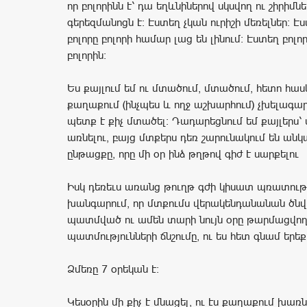
որ բոլորինն է՝ դա եղևնիներով սկսվող ու շիրիմ
գերեզմանոցն է։ Էստեղ չկան ուրիշի մեռելներ։ Է
բոլորը բոլորի համար լաց են լինում։ Էստեղ բոլո
բոլորին։
Ես քայլում եմ ու մտածում, մտածում, հետո հասկ
քաղաքում (ինչպես և ողջ աշխարհում) չխելագա
պետք է քիչ մտածել։ Դադարեցնում եմ քայլերս՝ մ
առնելու, բայց մտքերս դեռ շարունակում են անկ
ընթացքը, որը մի օր ինձ թղթով գիժ է սարքելու
Իսկ դեռեւս առանց թուղթ գժի կիսատ պռատությ
խանգարում, որ մտքումս վերակենդանանան ծնվ
պատմված ու ամեն տարի նույն օրը թարմացվո
պատմությունների ճնշումը, ու ես հետ գնամ երե
Ձմեռը 7 օրեկան է։
Կեսօրին մի քիչ է մնացել, ու էս քաղաքում խառն