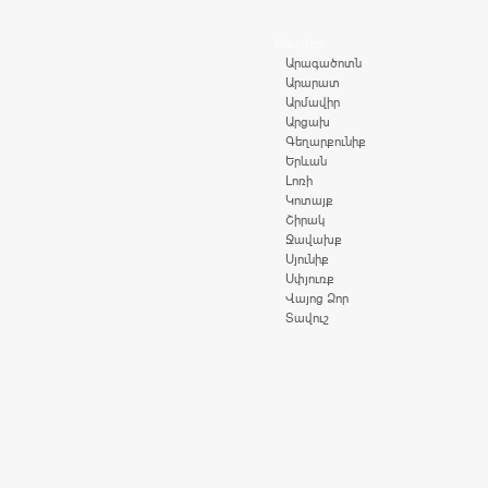
Մարզեր
Արագածոտն
Արարատ
Արմավիր
Արցախ
Գեղարքունիք
Երևան
Լոռի
Կոտայք
Շիրակ
Ջավախք
Սյունիք
Սփյուռք
Վայոց Ձոր
Տավուշ