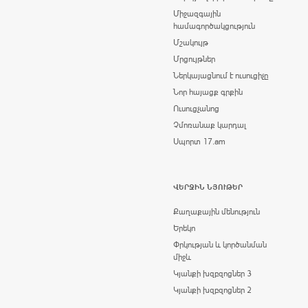
Միջազգային
համագործակցություն
Մշակույթ
Մրցույթներ
Ներկայացնում է ուսուցիչը
Նոր հայացք գրքին
Ուսուցչանոց
Չմոռանաք կարդալ
Սպորտ 17.am
ՎԵՐՋԻՆ ՆՅՈՒԹԵՐ
Քաղաքային մենություն
Երեկո
Փրկության և կործանման
միջև
Կյանքի խզբզոցներ 3
Կյանքի խզբզոցներ 2