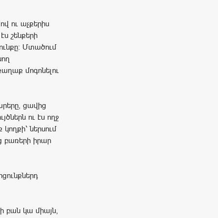
ով ու աչքերիս
էս շենքերի
ունքը: Մտածում
նող
քաղաք մոգոնելու
արերը, ցավից
ծներն ու էս ողջ
 կողքի՝ ներսում
ց բառերի իրար
րցունքներդ
ի բան կա միայն,