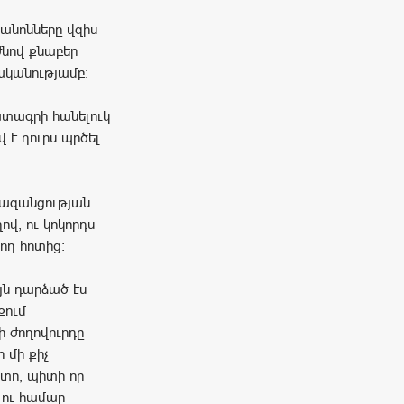
կանոնները վզիս
ժնով քնաբեր
ականությամբ։
ատագրի հանելուկ
 է դուրս պրծել
փազանցության
վ, ու կոկորդս
ող հոտից։
ւյն դարձած էս
քում
ի ժողովուրդը
 մի քիչ
ետո, պիտի որ
լու համար