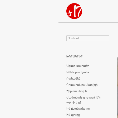
Որոնում
Search for:
ԽՈՐԱԳՐԵՐ
Ազատ տարածք
Ամենօրյա կյանք
Բանավեճ
Գիտահանրամատչելի
Երբ ուսանող ես
Ժամանակից դուրս (17-ի
արխիվից)
Իմ բնակավայրը
Իմ գյուղը