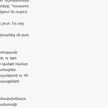
են՝ աշակերտների
աքները։ Դասատու
ջում են ուզում։
 շուտ։ Էդ օրը
շխարհից մի բան
րմությամբ
ի, ու եթե
ր կյանքի համար
մահացներ
 աշակերտի ու 40
հայացքների
մենավախենալու
ատախտակի