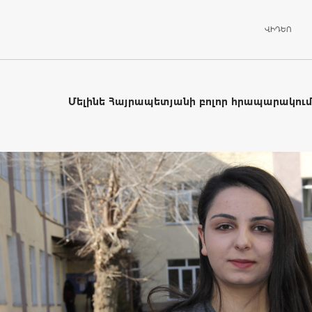
ԱՆՑՆԵԼ ԲՈ
ՎԻԴԵՈ
Մելինե Հայրապետյանի բոլոր հրապարակում