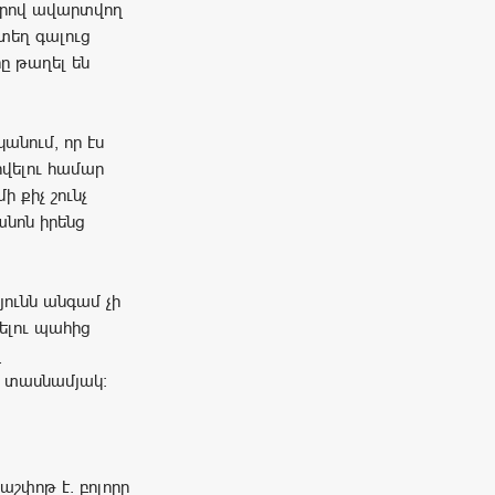
ներով ավարտվող
ստեղ գալուց
րը թաղել են
անում, որ էս
րվելու համար
ի քիչ շունչ
անոն իրենց
ունն անգամ չի
ելու պահից
ղ
ք տասնամյակ։
աշփոթ է. բոլորը