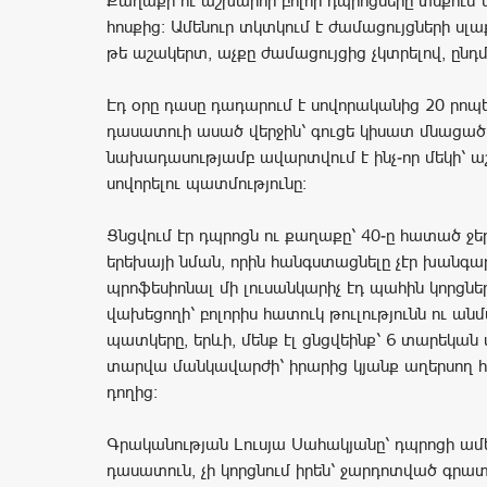
Քաղաքի ու աշխարհի բոլոր դպրոցները տնքում 
հոսքից։ Ամենուր տկտկում է ժամացույցների սլ
թե աշակերտ, աչքը ժամացույցից չկտրելով, ընդմի
Էդ օրը դասը դադարում է սովորականից 20 րոպե
դասատուի ասած վերջին՝ գուցե կիսատ մնացած
նախադասությամբ ավարտվում է ինչ-որ մեկի՝ ա
սովորելու պատմությունը։
Ցնցվում էր դպրոցն ու քաղաքը՝ 40-ը հատած ջե
երեխայի նման, որին հանգստացնելը չէր խանգար
պրոֆեսիոնալ մի լուսանկարիչ էդ պահին կորցնե
վախեցողի՝ բոլորիս հատուկ թուլությունն ու ան
պատկերը, երևի, մենք էլ ցնցվեինք՝ 6 տարեկան
տարվա մանկավարժի՝ իրարից կյանք աղերսող 
դողից։
Գրականության Լուսյա Սահակյանը՝ դպրոցի ա
դասատուն, չի կորցնում իրեն՝ ջարդոտված գր