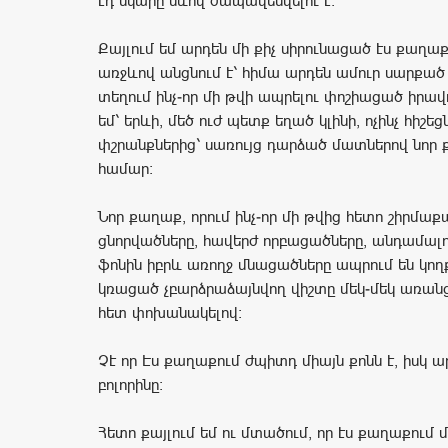
էդ նկարը սևով ժապավենվելու է։
Քայլում եմ արդեն մի քիչ սիրունացած էս քաղաք
առջևով անցնում է՝ հիմա արդեն ամուր սարքած 
տեղում ինչ-որ մի թվի ապրելու փոշիացած իրավ
եմ՝ երևի, մեծ ուժ պետք եղած կլինի, ոչինչ հիշեց
փշրանքներից՝ սառույց դարձած մատներով նոր 
համար։
Նոր քաղաք, որում ինչ-որ մի թվից հետո շիրմաք
ցնորվածները, հավերժ որբացածները, անդամալույ
ֆոնին իբրև առողջ մնացածները ապրում են կողք
կռացած չբարձրաձայնվող վիշտը մեկ-մեկ առան
հետ փոխանակելով:
Չէ որ Էս քաղաքում ժպիտդ միայն քոնն է, իսկ ա
բոլորինը։
Հետո քայլում եմ ու մտածում, որ էս քաղաքում մ