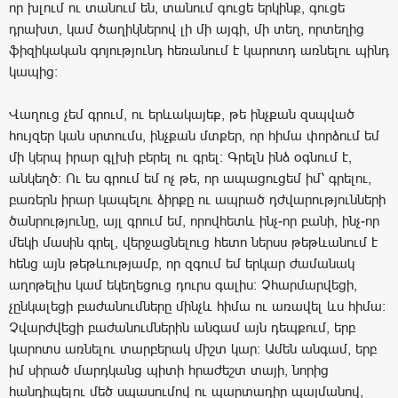
որ խլում ու տանում են, տանում գուցե երկինք, գուցե
դրախտ, կամ ծաղիկներով լի մի այգի, մի տեղ, որտեղից
ֆիզիկական գոյությունդ հեռանում է կարոտդ առնելու պինդ
կապից:
Վաղուց չեմ գրում, ու երևակայեք, թե ինչքան զսպված
հույզեր կան սրտումս, ինչքան մտքեր, որ հիմա փորձում եմ
մի կերպ իրար գլխի բերել ու գրել: Գրելն ինձ օգնում է,
անկեղծ: Ու ես գրում եմ ոչ թե, որ ապացուցեմ իմ՝ գրելու,
բառերն իրար կապելու ձիրքը ու ապրած դժվարությունների
ծանրությունը, այլ գրում եմ, որովհետև ինչ-որ բանի, ինչ-որ
մեկի մասին գրել, վերջացնելուց հետո ներսս թեթևանում է
հենց այն թեթևությամբ, որ զգում եմ երկար ժամանակ
աղոթելիս կամ եկեղեցուց դուրս գալիս: Չհարմարվեցի,
չընկալեցի բաժանումները մինչև հիմա ու առավել ևս հիմա:
Չվարժվեցի բաժանումներին անգամ այն դեպքում, երբ
կարոտս առնելու տարբերակ միշտ կար: Ամեն անգամ, երբ
իմ սիրած մարդկանց պիտի հրաժեշտ տայի, նորից
հանդիպելու մեծ սպասումով ու պարտադիր պայմանով,