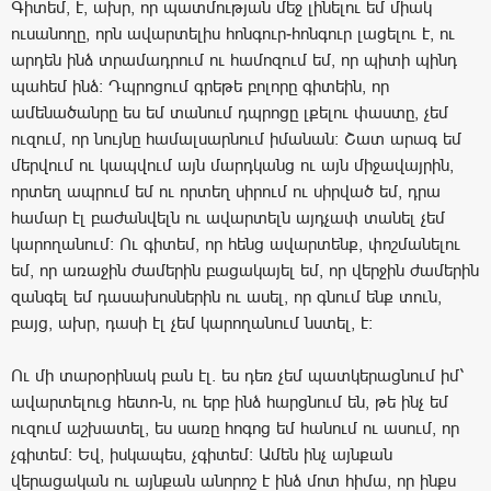
Գիտեմ, է, ախր, որ պատմության մեջ լինելու եմ միակ
ուսանողը, որն ավարտելիս հոնգուր-հոնգուր լացելու է, ու
արդեն ինձ տրամադրում ու համոզում եմ, որ պիտի պինդ
պահեմ ինձ: Դպրոցում գրեթե բոլորը գիտեին, որ
ամենածանրը ես եմ տանում դպրոցը լքելու փաստը, չեմ
ուզում, որ նույնը համալսարնում իմանան: Շատ արագ եմ
մերվում ու կապվում այն մարդկանց ու այն միջավայրին,
որտեղ ապրում եմ ու որտեղ սիրում ու սիրված եմ, դրա
համար էլ բաժանվելն ու ավարտելն այդչափ տանել չեմ
կարողանում: Ու գիտեմ, որ հենց ավարտենք, փոշմանելու
եմ, որ առաջին ժամերին բացակայել եմ, որ վերջին ժամերին
զանգել եմ դասախոսներին ու ասել, որ գնում ենք տուն,
բայց, ախր, դասի էլ չեմ կարողանում նստել, է:
Ու մի տարօրինակ բան էլ. ես դեռ չեմ պատկերացնում իմ՝
ավարտելուց հետո-ն, ու երբ ինձ հարցնում են, թե ինչ եմ
ուզում աշխատել, ես սառը հոգոց եմ հանում ու ասում, որ
չգիտեմ: Եվ, իսկապես, չգիտեմ: Ամեն ինչ այնքան
վերացական ու այնքան անորոշ է ինձ մոտ հիմա, որ ինքս