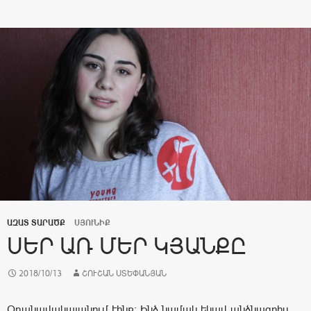
ԱԶԱՏ ՏԱՐԱԾՔ
ՍՅՈՒՆԻՔ
ՍԵՐ ԱՌ ՄԵՐ ԿՅԱՆՔԸ
2018/10/13
ՇՈՒՇԱՆ ՍՏԵՓԱՆՅԱՆ
Օդանավակայանում էինք: Ինձ նամակ եկավ անձնագրիս