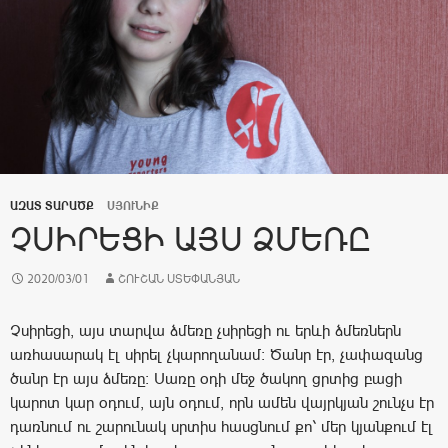
ԱԶԱՏ ՏԱՐԱԾՔ
ՍՅՈՒՆԻՔ
ՉՍԻՐԵՑԻ ԱՅՍ ՁՄԵՌԸ
2020/03/01
ՇՈՒՇԱՆ ՍՏԵՓԱՆՅԱՆ
Չսիրեցի, այս տարվա ձմեռը չսիրեցի ու երևի ձմեռներն
առհասարակ էլ սիրել չկարողանամ: Ծանր էր, չափազանց
ծանր էր այս ձմեռը: Սառը օդի մեջ ծակող ցրտից բացի
կարոտ կար օդում, այն օդում, որն ամեն վայրկյան շունչս էր
դառնում ու շարունակ սրտիս հասցնում քո՝ մեր կյանքում էլ