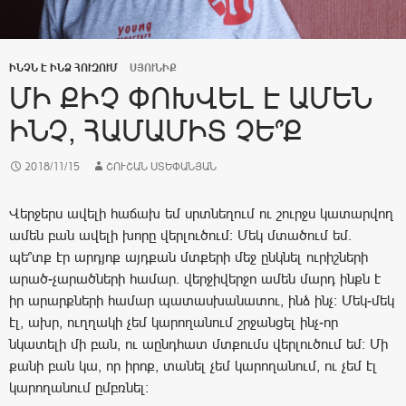
ԻՆՉՆ Է ԻՆՁ ՀՈՒԶՈՒՄ
ՍՅՈՒՆԻՔ
ՄԻ ՔԻՉ ՓՈԽՎԵԼ Է ԱՄԵՆ
ԻՆՉ, ՀԱՄԱՄԻՏ ՉԵ՞Ք
2018/11/15
ՇՈՒՇԱՆ ՍՏԵՓԱՆՅԱՆ
Վերջերս ավելի հաճախ եմ սրտնեղում ու շուրջս կատարվող
ամեն բան ավելի խորը վերլուծում: Մեկ մտածում եմ.
պե՞տք էր արդյոք այդքան մտքերի մեջ ընկնել ուրիշների
արած-չարածների համար. վերջիվերջո ամեն մարդ ինքն է
իր արարքների համար պատասխանատու, ինձ ինչ: Մեկ-մեկ
էլ, ախր, ուղղակի չեմ կարողանում շրջանցել ինչ-որ
նկատելի մի բան, ու աընդհատ մտքումս վերլուծում եմ: Մի
քանի բան կա, որ իրոք, տանել չեմ կարողանում, ու չեմ էլ
կարողանում ըմբռնել: