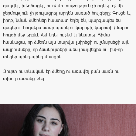
զսպվել, խեղճացել, ու ոչ մի տաքություն չի օգնել, ոչ մի
ջերմություն չի թուլացրել արդեն սառած հույզերը: Գուցե և,
իրոք, նման ձմեռներ հաստատ եղել են, պարզապես ես
զսպելու, հույզերս սառը պահելու կարիքի, կարոտի չմարող
հույզի մեջ երբևէ չեմ եղել ու չեմ էլ նկատել: Հիմա
հասկացա, որ ձմեռն այս տարվա չսիրեցի ու չմարսեցի այն
ապրումները, որ ձնակույտերի պես չհալվեցին ու ինչ-որ
տեղեր պինդ-պինդ մնացին:
Ցուրտ ու տևական էր ձմեռը ու առավել քան սառն ու
տխուր առանց քեզ…