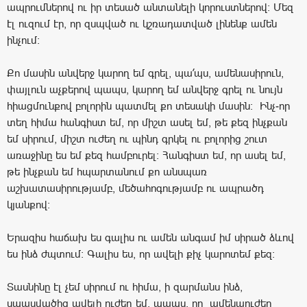
ապրումներով ու իր տեսած անտանելի կորուստներով: Մեզ
էլ ուզում էր, որ զսպված ու կշռադատված լինենք ամեն
ինչում:
Քո մասին անվերջ կարող եմ գրել, պա՛պս, ամենասիրուն,
փայլուն աչքերով պապս, կարող եմ անվերջ գրել ու նույն
հիացմունքով բոլորին պատմել քո տեսակի մասին: Ինչ-որ
տեղ հիմա հանգիստ եմ, որ միշտ ասել եմ, թե քեզ ինչքան
եմ սիրում, միշտ ուժեղ ու պինդ գրկել ու բոլորից շուտ
առաջինը ես եմ քեզ համբուրել: Հանգիստ եմ, որ ասել եմ,
թե ինչքան եմ հպարտանում քո անսպառ
աշխատասիրությամբ, մեծահոգությամբ ու ապրածդ
կյանքով:
Երազիս հաճախ ես գալիս ու ամեն անգամ իմ սիրած ձևով
ես ինձ ժպտում: Գալիս ես, որ ավելի քիչ կարոտեմ քեզ:
Տասնինը էլ չեմ սիրում ու հիմա, ի զարմանս ինձ,
սպասվածից ավելի ուժեղ եմ. պապս, որ ամենաուժեղ