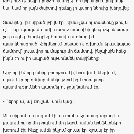
Թող ինձ ոչ մեկը չփորձի համոզել, որ կորստին սփոփանք
կա, կամ որ լայն ժպիտով դեմքը չի կարող ներսից խեղդվել:
Տասնինը իմ սիրած թիվն էր: Հիմա չկա ոչ տասնինը թիվ և
ոչ էլ օր. պապս մի ամիս առաջ տասնինի կեսգիշերին սառը
ջուր ուզեց, հագեցրեց ծարավն ու գնաց իմ
պատկերացրած, ֆիլմերում տեսած ու գլխումս երևակայած
ճամփով՝ լուսավոր ու մաքուր մի ճամփով, ինչպիսին հենց
ինքն էր ու իր ապրած ութսունմեկ տարիները:
Երբ որ ինչ-որ բանից բողոքում էի, հուզվում, նեղվում,
սկսում էր իր դժվար մանկությունից կտոր-կտոր
պատմություններ պատմել ու ջղայնանում էր.
- Հերիք ա, ա՛յ Շուշան, սու՛ս կաց…
Չէր սիրում, որ լացում էի, որ տան մեջ արագ-արագ էի
քայլում ու որ մի րոպեում մի լեցուն աման կոնֆետները
խժռում էի: Ինքը ամեն ինչում զուսպ էր, զուսպ էր իր