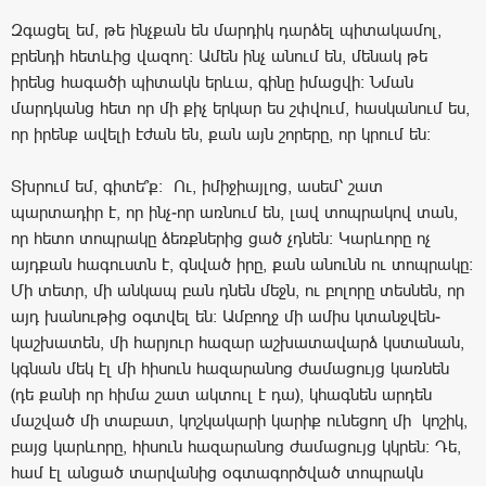
Զգացել եմ, թե ինչքան են մարդիկ դարձել պիտակամոլ,
բրենդի հետևից վազող: Ամեն ինչ անում են, մենակ թե
իրենց հագածի պիտակն երևա, գինը իմացվի: Նման
մարդկանց հետ որ մի քիչ երկար ես շփվում, հասկանում ես,
որ իրենք ավելի էժան են, քան այն շորերը, որ կրում են:
Տխրում եմ, գիտե՞ք: Ու, իմիջիայլոց, ասեմ՝ շատ
պարտադիր է, որ ինչ-որ առնում են, լավ տոպրակով տան,
որ հետո տոպրակը ձեռքներից ցած չդնեն: Կարևորը ոչ
այդքան հագուստն է, գնված իրը, քան անունն ու տոպրակը:
Մի տետր, մի անկապ բան դնեն մեջն, ու բոլորը տեսնեն, որ
այդ խանութից օգտվել են: Ամբողջ մի ամիս կտանջվեն-
կաշխատեն, մի հարյուր հազար աշխատավարձ կստանան,
կգնան մեկ էլ մի հիսուն հազարանոց ժամացույց կառնեն
(դե քանի որ հիմա շատ ակտուլ է դա), կհագնեն արդեն
մաշված մի տաբատ, կոշկակարի կարիք ունեցող մի կոշիկ,
բայց կարևորը, հիսուն հազարանոց ժամացույց կկրեն: Դե,
համ էլ անցած տարվանից օգտագործված տոպրակն