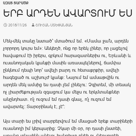
ԱԶԱՏ ՏԱՐԱԾՔ
ԵՐԲ ԱՐԴԵՆ ԱՎԱՐՏՈՒՄ ԵՍ
2018/11/26
ՇՈՒՇԱՆ ՍՏԵՓԱՆՅԱՆ
Մեկ-մեկ տանը նստած՝ մտածում եմ. «Մամա ջա՛ն, արդեն
չորրորդ կուրս եմ»: Անկեղծ, ոնց որ երեկ լիներ, որ լացելով
հավաքում էի իրերս, գրկում հարազատներիս ու, Երևանի և
ուսանողական կյանքի մասին առասպելներով, ճամփա
ընկնում դեպի նոր՝ ավելի բարդ ու հետաքրքիր, ավելի
հագեցած ու աշխույժ կյանք: Նայում եմ ամսաթվին ու
արդեն մեկ ամսից ես դասի չեմ լինելու: Չգիտեմ, մի տեսակ
ոչ լիարժեքության զգացում կա մեջս ու երկմտանքներ
անընդհատ. ո՛չ ուզում եմ դասի գնալ, ո՛չ ուզում եմ
ավարտել: Տարօրինակ է, չէ՞:
Այս տարի ես լրիվ տարբերվում եմ մնացած երեք տարիների
ուսանողի իմ կերպարից: Չկար մի օր, որ դասի չնստեի,
առանց տնայինն անելու հանգիստ քնեի ու չնեղսրտեի