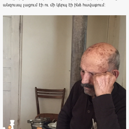
անզուսպ լացում էի ու մի կերպ էի ինձ հավաքում: