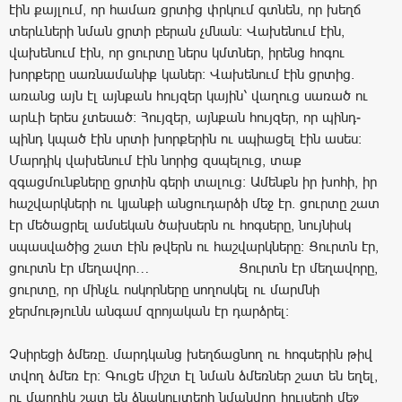
էին քայլում, որ համառ ցրտից փրկում գտնեն, որ խեղճ
տերևների նման ցրտի բերան չմնան: Վախենում էին,
վախենում էին, որ ցուրտը ներս կմտներ, իրենց հոգու
խորքերը սառնամանիք կաներ: Վախենում էին ցրտից.
առանց այն էլ այնքան հույզեր կային՝ վաղուց սառած ու
արևի երես չտեսած: Հույզեր, այնքան հույզեր, որ պինդ-
պինդ կպած էին սրտի խորքերին ու սպիացել էին ասես:
Մարդիկ վախենում էին նորից զսպելուց, տաք
զգացմունքները ցրտին գերի տալուց: Ամենքն իր խոհի, իր
հաշվարկների ու կյանքի անցուդարձի մեջ էր. ցուրտը շատ
էր մեծացրել ամսեկան ծախսերն ու հոգսերը, նույնիսկ
սպասվածից շատ էին թվերն ու հաշվարկները: Ցուրտն էր,
ցուրտն էր մեղավոր… Ցուրտն էր մեղավորը,
ցուրտը, որ մինչև ոսկորները սողոսկել ու մարմնի
ջերմությունն անգամ զրոյական էր դարձրել:
Չսիրեցի ձմեռը. մարդկանց խեղճացնող ու հոգսերին թիվ
տվող ձմեռ էր: Գուցե միշտ էլ նման ձմեռներ շատ են եղել,
ու մարդիկ շատ են ձնակույտերի նմանվող հույսերի մեջ