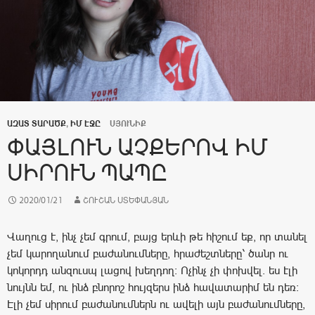
ԱԶԱՏ ՏԱՐԱԾՔ
,
ԻՄ ԷՋԸ
ՍՅՈՒՆԻՔ
ՓԱՅԼՈՒՆ ԱՉՔԵՐՈՎ ԻՄ
ՍԻՐՈՒՆ ՊԱՊԸ
2020/01/21
ՇՈՒՇԱՆ ՍՏԵՓԱՆՅԱՆ
Վաղուց է, ինչ չեմ գրում, բայց երևի թե հիշում եք, որ տանել
չեմ կարողանում բաժանումները, հրաժեշտները՝ ծանր ու
կոկորդդ անզուսպ լացով խեղդող: Ոչինչ չի փոխվել. ես էլի
նույնն եմ, ու ինձ բնորոշ հույզերս ինձ հավատարիմ են դեռ:
Էլի չեմ սիրում բաժանումներն ու ավելի այն բաժանումները,