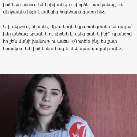
ինձ հետ սկսում եմ կռիվ անել ու փորձել հասկանալ, թե
վերջապես ինչն է ամենից հոգեհարազատը ինձ:
Եվ, վերջում, իհարկե, միշտ նույն եզրահանգմանն եմ գալիս՝
իմը անհագ երազելն ու սիրելն է, սենց բան կլինի՞. դրանցով
հո չե՞ս մտնի խանութ ու ասես. «Գիտե՞ք ինչ, ես շատ
երազկոտ եմ, ինձ երկու հաց և մեկ պաղպաղակ տվեք»…