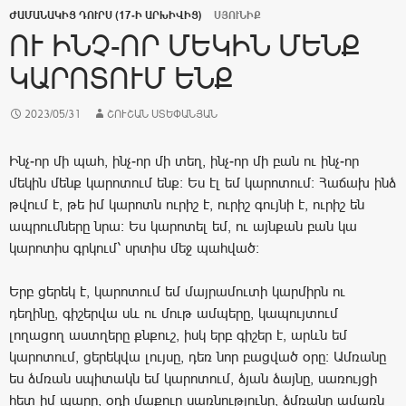
ԺԱՄԱՆԱԿԻՑ ԴՈՒՐՍ (17-Ի ԱՐԽԻՎԻՑ)
ՍՅՈՒՆԻՔ
ՈՒ ԻՆՉ-ՈՐ ՄԵԿԻՆ ՄԵՆՔ
ԿԱՐՈՏՈՒՄ ԵՆՔ
2023/05/31
ՇՈՒՇԱՆ ՍՏԵՓԱՆՅԱՆ
Ինչ-որ մի պահ, ինչ-որ մի տեղ, ինչ-որ մի բան ու ինչ-որ
մեկին մենք կարոտում ենք: Ես էլ եմ կարոտում: Հաճախ ինձ
թվում է, թե իմ կարոտն ուրիշ է, ուրիշ գույնի է, ուրիշ են
ապրումները նրա: Ես կարոտել եմ, ու այնքան բան կա
կարոտիս գրկում՝ սրտիս մեջ պահված:
Երբ ցերեկ է, կարոտում եմ մայրամուտի կարմիրն ու
դեղինը, գիշերվա սև ու մութ ամպերը, կապույտում
լողացող աստղերը քնքուշ, իսկ երբ գիշեր է, արևն եմ
կարոտում, ցերեկվա լույսը, դեռ նոր բացված օրը: Ամռանը
ես ձմռան սպիտակն եմ կարոտում, ձյան ձայնը, սառույցի
հետ իմ պարը, օդի մաքուր սառնությունը, ձմռանը ամառն