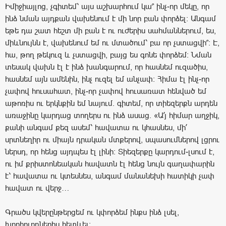
Իմիջիայլոց, չգիտեմ՝ այս աշխարհում կա՞ ինչ-որ մեկը, որ
ինձ նման այդքան վախենում է մի նոր բան փորձել: Անգամ
եթե դա շատ հեշտ մի բան է ու ուժերիս սահմաններում, ես,
միևնույնն է, վախենում եմ ու մտածում՝ բա որ չստացվի՞: Է,
հա, թող թեկուզ և չստացվի, բայց ես գոնե փորձեմ: Նման
տեսակ վախն էլ է ինձ խանգարում, որ հասնեմ ուզածիս,
հասնեմ այն ամենին, ինչ ուզել եմ անչափ։ Հիմա էլ ինչ-որ
չափով հուսահատ, ինչ-որ չափով հուսառատ հենված եմ
աթոռիս ու երկնքին եմ նայում. գիտեմ, որ տիեզերքն արդեն
առաջինը կարդաց տողերս ու ինձ ասաց. «Ա՛յ հիմար աղջիկ,
քանի անգամ քեզ ասեմ՝ հավատա ու կհասնես, մի՛
սրտնեղիր ու միայն դրական մտքերով, սպասումներով լցրու
ներսդ, որ հենց այդպես էլ լինի: Տիեզերքը կարդում-լսում է,
ու իմ քրիստոնեական հավատն էլ հենց նույն գաղափարին
է՝ հավատա ու կտեսնես, անգամ մանանեխի հատիկի չափ
հավատ ու վերջ…
Գրածս կվերընթերցեմ ու կփորձեմ ինքս ինձ լսել,
խորհուրդներիս հետևել: