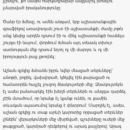
չլինելու, քո մասին հարկադրաբար անցյալով խոսելու
չմարսված իրականությունը:
Ծանր էր ձմեռը, ու ամեն անգամ, երբ աշխատանքային
գրաֆիկով առավոտյան շուտ էի աշխատանքի, ժամը յոթն
անց կեսից արդեն դրսում էի ու մինչ աշխատանքի հասնելս
շուրջս էի նայում, փորձում ձմռան այդ տեսակ տխուր
սառնության մեջ դրսում եղող ոչ մի մարդու և ոչ մի
իրողություն բաց չթողնել:
Աշնան գրկից ձմռանն իբրև նվեր մնացած տերևները՝
անոթի, բոբիկ, վախվորած, կծկվել էին քարացած ու
համառորեն հալչել չուզող ձնակույտերի մեջ: Ձնակույտերն
էլ ասես բանտարկել էին խեղճ տերևներն ու անզգա դարձել.
չէին մտածում, որ նրանք էլ կյանք ունեն, ու քամին
տևական սպասումով նրանց է փնտրում: Մարդիկ էլ, ասես,
աշնան գրկից ու տաք արևի կարոտից որբացած տերևներ
լինեին՝ վերարկուների մեջ մխրճված, գլուխները ուսերի մեջ
թաքցրած, կարմրած դեմքերով ու արագ քայլերով: Արագ