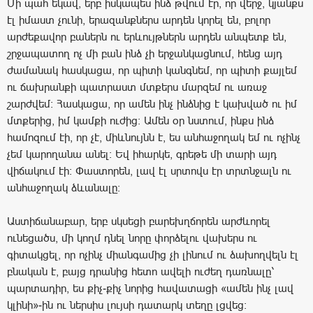
Մի պահ եկավ, երբ իսկապես ինձ թվում էր, որ վերջ, կյանքս
էլ իմաստ չունի, երազանքներս արդեն կորել են, բոլոր
արժեքավոր բաներն ու երևույթներն արդեն անպետք են,
շրջապատող ոչ մի բան ինձ չի երջանկացնում, հենց այդ
ժամանակ հասկացա, որ պիտի կանգնեմ, որ պիտի քայլեմ
ու ճախրանքի պատրաստ մտքերս մարզեմ ու առաջ
շարժվեմ: Հասկացա, որ ամեն ինչ ինձնից է կախված ու իմ
մտքերից, իմ կամքի ուժից: Ամեն օր նստում, ինքս ինձ
համոզում էի, որ չէ, միևնույնն է, ես անհաջողակ եմ ու ոչինչ
չեմ կարողանա անել: Եվ իհարկե, գրեթե մի տարի այդ
վիճակում էի: Փաստորեն, լավ էլ սրտովս էր տրտնջալն ու
անհաջողակ ձևանալը:
Աստիճանաբար, երբ սկսեցի բարեխղճորեն արժևորել
ունեցածս, մի կողմ դնել նորը փորձելու վախերս ու
գիտակցել, որ ոչինչ միանգամից չի լինում ու ձախողվելն էլ
բնական է, բայց դրանից հետո ավելի ուժեղ դառնալը՝
պարտադիր, ես քիչ-քիչ նորից հավատացի «ամեն ինչ լավ
կլինի»-ին ու ներսիս լույսի դատարկ տեղը լցվեց: