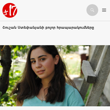
Որոնում
ԱՆՑՆԵԼ ԲՈՎԱՆԴԱԿՈՒԹՅԱՆԸ
Շուշան Ստեփանյանի բոլոր հրապարակումները