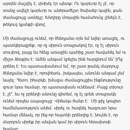
արդեն մաշվել է, փոխել էր պետք: Ու կարևոր էլ չէ, որ
տանը ավելի կարևոր ու անհրաժեշտ ծախսեր կային, քան
ժամացույց առնելը: Խնդիրը մոդային համահունչ լինելն է,
թեկուզ կյանքի գնով:
Մի ժամացույց ունեմ, որ ծննդյանս օրն եմ նվեր ստացել, ու
պատկերացրեք, որ ոչ սիրուն տոպրակով էր, ոչ էլ սիրուն
տուփով, բայց ես հենց առաջին պահից շատ հավանել եմ ու
միշտ ձեռքիս է: Ամեն անգամ կրելիս ինձ հարցնում են՝ ի՞նչ
բրենդ է: Ես պատասխանում եմ, որ շատ թանկ մարդուց
ծննդյանս նվեր է, որովհետև, իսկապես, անունն անգամ չեմ
նայել: Հետո, իհարկե, իմացա ժամացույցիս ինքնությունը
զուտ նրա համար, որ պատասխան ունենամ: Բայց տխուր
է, չէ՞. ես ոչ բրենդի անունը գիտեմ, ոչ էլ գոնե տոպրակն
ունեմ որպես ապացույց: Վիճակս ծանր է: Մի քիչ կոպիտ
համեմատություն անեմ. սիրել ու հագնել հագուստ նրա
համար մենակ, որ ինչ-որ հայտնի բրենդից է, նույնն է, որ
մարդուն սիրեք իր անվան կամ իր սիրուն հեռախոսի
համար: