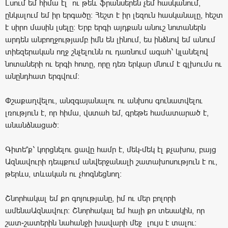
Լսում եմ հիմա էլ ու թեև ֆրանսերեն չեմ հասկանում,
ընկալում եմ իր երգածը: Հեշտ է իր լեզուն հասկանալը, հեշտ
է սիրո մասին լսելը: Երբ երգի այդքան անուշ նոտաներն
արդեն անբողջությամբ իմն են լինում, ես ինձնով եմ անում
տիեզերական ողջ շնչելունն ու դառնում ագահ՝ կլանելով
նոտաների ու երգի հոտը, որը դեռ երկար մնում է գլխումս ու
անընդհատ երգվում:
Փշաքաղվելու, անզգայանալու ու անխոս գունատվելու
լռություն է, որ հիմա, վստահ եմ, գրեթե համատարած է,
անանձնացած:
Գիտե՞ք՝ կորցնելու ցավը համր է, մեկ-մեկ էլ քչախոս, բայց
Ազնավուրի դեպքում անվերջանալի շատախոսություն է ու,
թերևս, տևական ու չհոգնեցնող:
Շնորհակալ եմ քո գոյությանը, իմ ու մեր բոլորի
ամենաԱզնավուր: Շնորհակալ եմ հայի քո տեսակին, որ
շատ-շատերին նահանջի խավարի մեջ լույս է տալու: