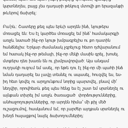
կսրտնեղես, բայց չես դադարի թեկուզ մտովի քո երազանքի
թևերով ճախրել:
Բա՛րև: Շատերը քեզ պես երևի արդեն ինձ, նյութերս
մոռացել են: Ես էլ կարծես մոռացել եմ ինձ՝ համակարգչի
առջև նստած ինչ-որ նյութ խմբագրելիս ու քո դատին
հանձնելիս: Երկար ժամանակ չգրելուց հետո դժվարանում
եմ հստակ ինչ-որ թեմայի, ինչ-որ մեկի մասին գրել, խոսել.
մտքերս դեռ խառն են ու չխմբավորված: Այս անգամ
ուղղակի ուզում եմ ասել, որ եթե դու էլ ինչ-որ մի պահի ինձ
նման դադարել ես լավը տեսնել ու սպասել, հուզվել ես, ես-
իդ հետ կռվել ու արդյունքում նորից պարտվել, բնավ մի՛
նեղվիր, որովհետև քեզ պես հենց ես էլ շատ եմ սրտնեղել ու
այնքան տխրել իմ առջև ծառացած փորձություններից,
անհաջողություններից, որ արդեն հիմա՝ մի քիչ մեծ
ուշացումով, հասկանում եմ, որ չարժեր այդքան սրտնեղել ու
խեղճ հայացքով նայել ձախողումներիդ: