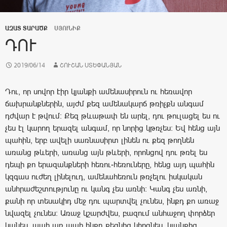
ԱԶԱՏ ՏԱՐԱԾՔ
ՍՅՈՒՆԻՔ
ԴՈՒ
2019/06/14
ՇՈՒՇԱՆ ՍՏԵՓԱՆՅԱՆ
Դու, որ սովոր էիր կյանքի ամենասիրուն ու հեռավոր
ճախրանքներին, այժմ քեզ ամենակարճ թռիչքն անգամ
դժվար է թվում: Քեզ թևաթափ են արել, դու թուլացել ես ու
չես էլ կարող երազել անգամ, որ նորից կթռչես: Եվ հենց այն
պահին, երբ ավելի սառնասիրտ լինեն ու քեզ թողնեն
առանց թևերի, առանց այն թևերի, որոնցով դու թռել ես
դեպի քո երազանքների հեռու-հեռուները, հենց այդ պահին
կզգաս ուժեղ լինելուդ, ամենահեռուն թռչելու իսկական
անհրաժեշտությունը ու կանգ չես առնի: Կանգ չես առնի,
քանի որ տեսակիդ մեջ դու պարտվել չունես, ինքդ քո առաջ
նվազել չունես: Առաջ կշարժվես, բազում անհաջող փորձեր
կանես, պահ առ պահ ինքդ քեզնից կհոգնես, կյանքից