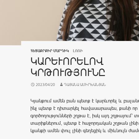
ՀԵՏԱՔՐՔԻՐ ՄԱՐԴԻԿ
ԼՈՌԻ
ԿԱՐԵՒՈՐԵԼՈՎ Կ
ՐԹՈՒԹՅՈՒՆԸ
2023/04/20
ԴԱՅԱՆԱ ԱՄԻՐԽԱՆՅԱՆ
Կյանքում ամեն բան պետք է կարևորել և բալան
ինչ պետք է դիտարկել հավասարապես, քանի որ 
գործողությունների շղթա է, իսկ այդ շղթայում՝ 
տարիքներում, պետք է հաջորդական շղթան լինի 
կյանքի ամեն փուլ լինի գեղեցիկ և միևնույն ժա