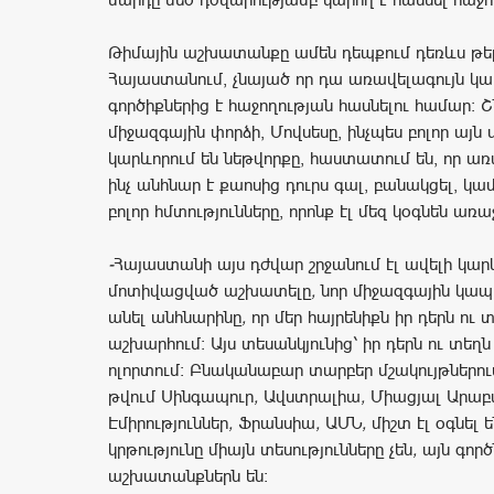
Թիմային աշխատանքը ամեն դեպքում դեռևս թեր
Հայաստանում, չնայած որ դա առավելագույն կա
գործիքներից է հաջողության հասնելու համար։ Շ
միջազգային փորձի, Մովսեսը, ինչպես բոլոր այն 
կարևորում են նեթվորքը, հաստատում են, որ ա
ինչ անհնար է քաոսից դուրս գալ, բանակցել, կամ
բոլոր հմտությունները, որոնք էլ մեզ կօգնեն առա
-
Հայաստանի
այս
դժվար
շրջանում
էլ
ավելի
կար
մոտիվացված
աշխատելը
,
նոր
միջազգային
կապ
անել
անհնարինը
,
որ
մեր
հայրենիքն
իր
դերն
ու
տ
աշխարհում։
Այս
տեսանկյունից՝
իր
դերն
ու
տեղն
ոլորտում։
Բնականաբար
տարբեր
մշակույթներու
թվում
Սինգապուր
,
Ավստրալիա
,
Միացյալ
Արաբ
Էմիրություններ
,
Ֆրանսիա
,
ԱՄՆ
,
միշտ
էլ
օգնել
ե
կրթությունը
միայն
տեսությունները
չեն
,
այն
գոր
աշխատանքներն
են։