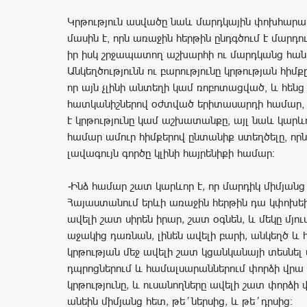
Կրթություն ասվածը նաև մարդկային փոխհարաբ
մասին է, որն առաջին հերթին ընդգծում է մարդ
իր իսկ շրջապատող աշխարհի ու մարդկանց հան
Անկեղծությունն ու բարությունը կրթության հիմքը
որ այն չլինի անտեղի կամ ռոբոտացված, և հենց
հատկանիշներով օժտված երիտասարդի համար, ո
է կրթությունը կամ աշխատանքը, այլ նաև կարևո
համար ամուր հիմքերով ընտանիք ստեղծելը, որն 
լավագույն գործը կլինի հայրենիքի համար։
-
Ինձ
համար
շատ
կարևոր
է
,
որ
մարդիկ
միմյանց
Հայաստանում
երևի
առաջին
հերթին
դա
կփոխե
ավելի
շատ
սիրեն
իրար
,
շատ
օգնեն
,
և
մեկը
մյու
աջակից
դառնան
,
լինեն
ավելի
բարի
,
անկեղծ
և
կրթության
մեջ
ավելի
շատ
կցանկանայի
տեսնել
դպրոցներում
և
համալսարաններում
փորձի
վրա
կրթությունը
,
և
ուսանողները
ավելի
շատ
փորձի
անեին
միմյանց
հետ
,
թե
’
ներսից
,
և
թե
’
դրսից։