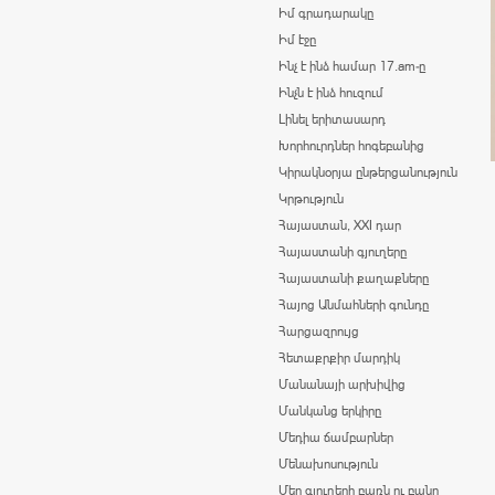
Իմ գրադարակը
Իմ էջը
Ինչ է ինձ համար 17.am-ը
Ինչն է ինձ հուզում
Լինել երիտասարդ
Խորհուրդներ հոգեբանից
Կիրակնօրյա ընթերցանություն
Կրթություն
Հայաստան, XXI դար
Հայաստանի գյուղերը
Հայաստանի քաղաքները
Հայոց Անմահների գունդը
Հարցազրույց
Հետաքրքիր մարդիկ
Մանանայի արխիվից
Մանկանց երկիրը
Մեդիա ճամբարներ
Մենախոսություն
Մեր գյուղերի բառն ու բանը