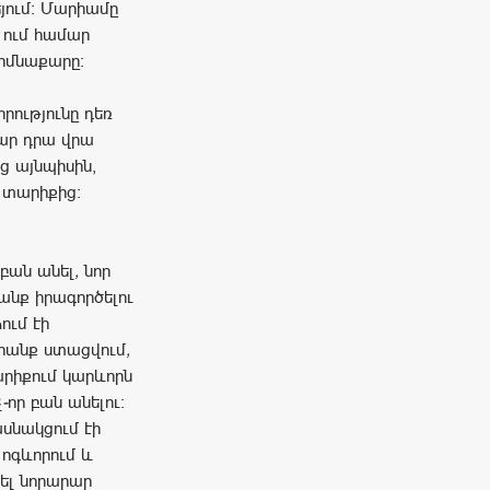
յում։ Մարիամը
, ում համար
հիմնաքարը։
րությունը դեռ
ար դրա վրա
ց այնպիսին,
ղ տարիքից։
բան
անել
,
նոր
անք
իրագործելու
ում
էի
րանք
ստացվում
,
րիքում
կարևորն
չ
-
որ
բան
անելու։
սնակցում
էի
ոգևորում
և
ել
նորարար