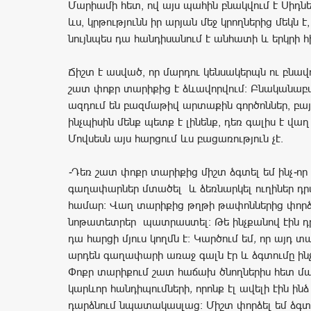
Մարիամի հետ, ով այս պահին բնակվում է Սիդնե
ևս, կրթությունն իր արյան մեջ կրողներից մեկն է
նույնպես դա հանդիսանում է անհատի և երկրի 
Ճիշտ է ասված, որ մարդու կենսակերպն ու բնավո
շատ փոքր տարիքից է ձևավորվում։ Բնականաբ
ազդում են բազմաթիվ արտաքին գործոններ, բայ
ինչպիսին մենք պետք է լինենք, դեռ գալիս է վա
Մովսեսն այս հարցում ևս բացառություն չէ.
-
Դեռ
շատ
փոքր
տարիքից
միշտ
ձգտել
եմ
ինչ
-
որ
գաղափարներ
մտածել
և
ձեռնարկել
ուղիներ
դր
համար։
Վաղ
տարիքից
թղթի
թափոններից
փորձ
նոթատետրեր
պատրաստել։
Թե
ինչքանով
էին
դ
դա
հարցի
մյուս
կողմն
է։
Կարծում
եմ
,
որ
այդ
տա
արդեն
գաղափարի
առաջ
գալն
էր
և
ձգտումը
ին
Փոքր
տարիքում
շատ
հաճախ
ծնողներիս
հետ
մա
կարևոր
հանդիպումների
,
որոնք
էլ
ավելի
էին
ինձ
դարձնում
նպատակասլաց։
Միշտ
փորձել
եմ
ձգտ