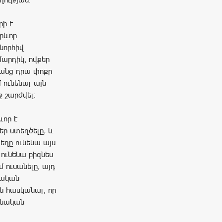
ի է
րևոր
նորհիվ
մարդիկ, ովքեր
ռանց դրա փոքր
 ունենալ այն
ջ շարժվել։
ևոր
է
եր
ստեղծելը
,
և
եղը
ունենա
այս
ունենա
բիզնես
մ
ուսանելը
,
այդ
ական
ն
հասկանալ
,
որ
ծնական