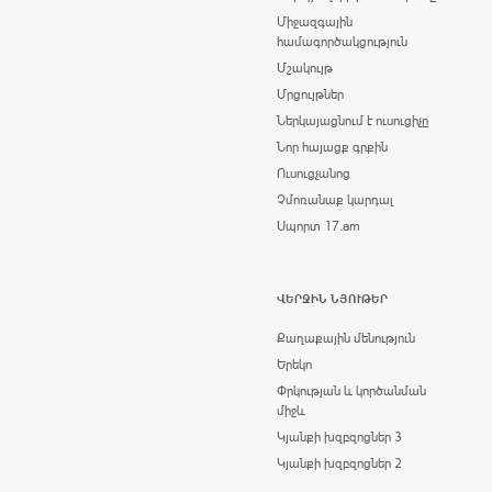
Միջազգային
համագործակցություն
Մշակույթ
Մրցույթներ
Ներկայացնում է ուսուցիչը
Նոր հայացք գրքին
Ուսուցչանոց
Չմոռանաք կարդալ
Սպորտ 17.am
ՎԵՐՋԻՆ ՆՅՈՒԹԵՐ
Քաղաքային մենություն
Երեկո
Փրկության և կործանման
միջև
Կյանքի խզբզոցներ 3
Կյանքի խզբզոցներ 2