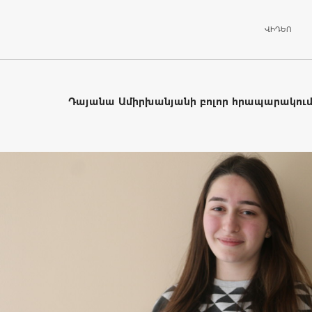
ԱՆՑՆԵԼ ԲՈ
ՎԻԴԵՈ
Դայանա Ամիրխանյանի բոլոր հրապարակում