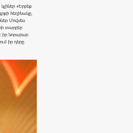
կլիներ «Երբեք
գրքի հեղինակը,
իներ Մովսես
հի տարբեր
է իր նորարար
ւմ իր դերը