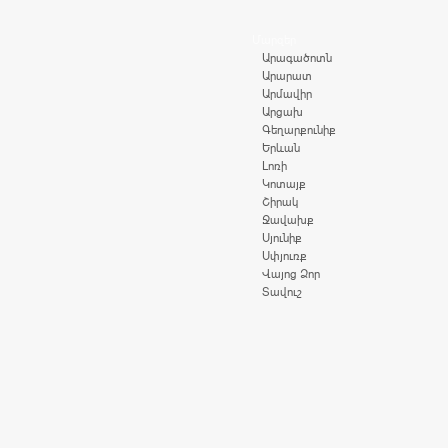
Մարզեր
Արագածոտն
Արարատ
Արմավիր
Արցախ
Գեղարքունիք
Երևան
Լոռի
Կոտայք
Շիրակ
Ջավախք
Սյունիք
Սփյուռք
Վայոց Ձոր
Տավուշ