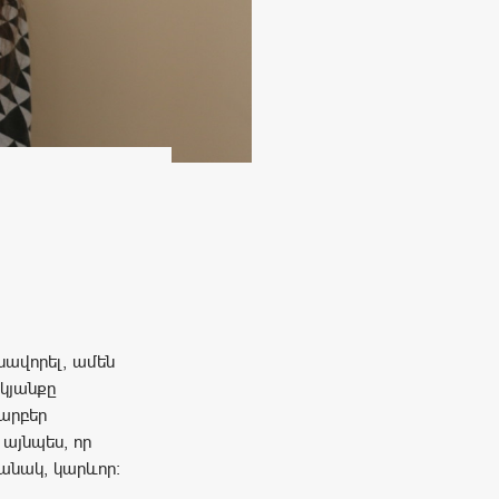
սավորել, ամեն
կյանքը
տարբեր
այնպես, որ
մանակ, կարևոր։