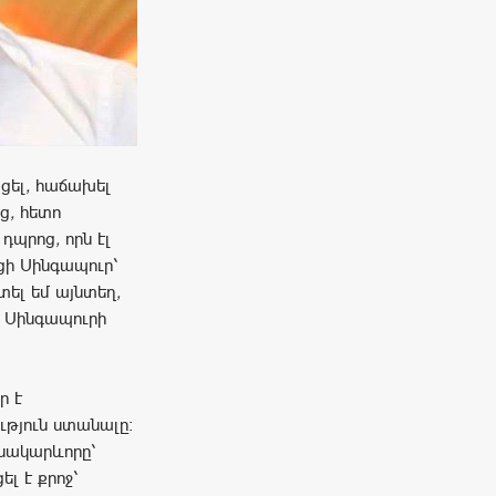
ցել
,
հաճախել
ց
,
հետո
դպրոց
,
որն
էլ
ցի
Սինգապուր՝
տել
եմ
այնտեղ
,
Սինգապուրի
ր է
ւթյուն ստանալը։
նակարևորը՝
ել է քրոջ՝