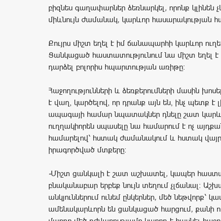
բիզնես
գաղափարներ
ձեռնարկել
,
որոնք
կլինեն
չ
միևնույն
ժամանակ
,
կարևոր
հասարակության
հ
Քույրս
միշտ
եղել
է
իմ
ճանապարհի
կարևոր
ուղե
Ցանկացած
հաստատությունում
նա
միշտ
եղել
է
դարձել
բոլորիս
հպարտության
առիթը։
Հաջողությունների և ձեռքերումների մասին խոս
է վաղ, կարծելով, որ դրանք այն են, ինչ պետք է 
ապագայի համար նպատակներ դնելը շատ կարևո
ուղղակիորեն սպասելը նա համարում է ոչ այդքա
համարելով՝ հստակ ժամանակում և հստակ վայր
իրագործված մտքերը։
-
Միշտ
ցանկալի
է
շատ
աշխատել
,
կապեր
հաստ
բնականաբար
երբեք
նույն
տեղում
չլճանալ։
Աշխ
անկյուններում
ունեմ
ընկերներ
,
մեծ
նեթվորք՝
կա
ամենակարևորն
են
ցանկացած
հարցում
,
քանի
ո
մարդը
մեծ
դժվարությամբ
կարող
է
հասնել
հաջո