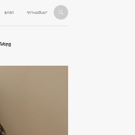
ՎԱՆԴԱԿՈՒԹՅԱՆԸ
ՖՈՏՈ
ՀՈԴՎԱԾՆԵՐ
ները