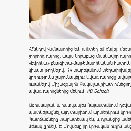
-
Ծննդով
Վանաձորից
եմ
,
այնտեղ
եմ
ծնվել
,
մեծա
չորրորդ
դպրոց
,
ապա
նորաբաց
մասնավոր
դպրո
«
Էվրիկա
»
բնագիտա
-
մաթեմատիկական
հատուկ
կիսատ
թողնելով
,
14
տարեկանում
տեղափոխվե
կրթությունս
շարունակելու։
Ավագ
դպրոցը
ավար
ուսանելով
Միջազգային
Բակալավրիատ
ունեցող
ավագ
դպրոցներից
մեկում
(IB School)
։
Առհասարակ և հատկապես Հայաստանում դժվա
պատկերացնել այդ տարիքում արտերկրում կրթո
Պատճառները տարատեսակ են, և դրանցից ամե
մենակ չլինելն է։ Մովսեսը իր կրթական ուղին անց