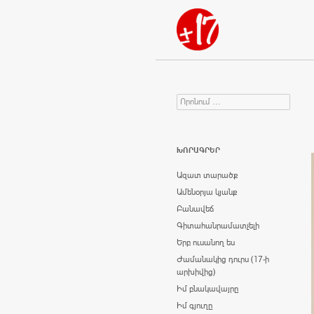
Որոնում
Search for:
ԽՈՐԱԳՐԵՐ
Ազատ տարածք
Ամենօրյա կյանք
Բանավեճ
Գիտահանրամատչելի
Երբ ուսանող ես
Ժամանակից դուրս (17-ի
արխիվից)
Իմ բնակավայրը
Իմ գյուղը