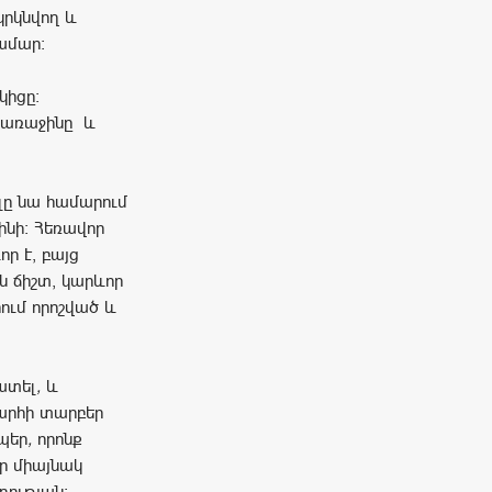
կրկնվող
և
ամար։
կիցը։
առաջինը
և
ելը նա համարում
լինի։ Հեռավոր
ր է, բայց
ն ճիշտ, կարևոր
ում որոշված և
ատել
,
և
արհի
տարբեր
պեր
,
որոնք
ր
միայնակ
ղության։