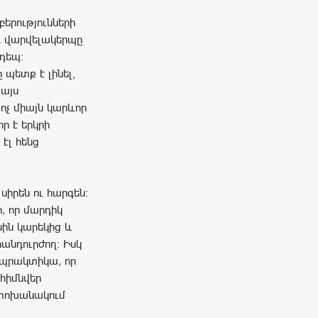
երությունների
ու վարվելակերպը
դեպ։
 պետք է լինել,
 այս
չ միայն կարևոր
ր է երկրի
էլ հենց
սիրեն
ու
հարգեն։
ի
,
որ
մարդիկ
սին
կարեկից
և
հանդուրժող։
Իսկ
պրակտիկա
,
որ
հիմնվեր
փոխանակում