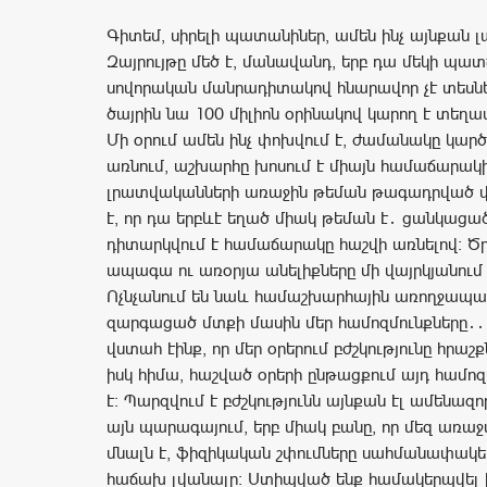
Գիտեմ, սիրելի պատանիներ, ամեն ինչ այնքան լա
Զայրույթը մեծ է, մանավանդ, երբ դա մեկի պատ
սովորական մանրադիտակով հնարավոր չէ տեսնել
ծայրին նա 100 միլիոն օրինակով կարող է տեղա
Մի օրում ամեն ինչ փոխվում է, ժամանակը կարծ
առնում, աշխարհը խոսում է միայն համաճարակի
լրատվականների առաջին թեման թագադրված վի
է, որ դա երբևէ եղած միակ թեման է․ ցանկացա
դիտարկվում է համաճարակը հաշվի առնելով։ Ծ
ապագա ու առօրյա անելիքները մի վայրկյանում ո
Ոչնչանում են նաև համաշխարհային առողջապ
զարգացած մտքի մասին մեր համոզմունքները․․․ 
վստահ էինք, որ մեր օրերում բժշկությունը հրաշք
իսկ հիմա, հաշված օրերի ընթացքում այդ համոզ
է։ Պարզվում է բժշկությունն այնքան էլ ամենազո
այն պարագայում, երբ միակ բանը, որ մեզ առաջ
մնալն է, ֆիզիկական շփումները սահմանափակել
հաճախ լվանալը։ Ստիպված ենք համակերպվել