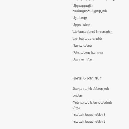
Միջազգային
համագործակցություն
Մշակույթ
Մրցույթներ
Ներկայացնում է ուսուցիչը
Նոր հայացք գրքին
Ուսուցչանոց
Չմոռանաք կարդալ
Սպորտ 17.am
ՎԵՐՋԻՆ ՆՅՈՒԹԵՐ
Քաղաքային մենություն
Երեկո
Փրկության և կործանման
միջև
Կյանքի խզբզոցներ 3
Կյանքի խզբզոցներ 2