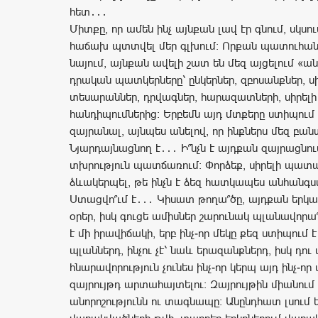
հետ․․․
Միտքը, որ ամեն ինչ այնքան լավ էր գնում, սկսու
հաճախ պտտվել մեր գլխում։ Որքան պատուհանի
նայում, այնքան ավելի շատ են մեզ այցելում «ան
դրական պատկերները՝ ընկերներ, զբոսանքներ, ս
տեսարաններ, դրվագներ, հարազատների, սիրել
հանդիպումներից։ Երբեմն այդ մտքերը ստիպում 
զայրանալ, այնպես անելով, որ ինքներս մեզ բա
Նյարդայնացնող է․․․ Ի՞նչն է այդքան զայրացնու
տխրություն պատճառում: Փորձեք, սիրելի պատա
ձևակերպել, թե ինչն է ձեզ հատկապես անհանգ
Ստացվո՞ւմ է․․․ Կիսատ թողա՞ծը, այդքան երկա
օրեր, իսկ գուցե ամիսներ շարունակ պլանավորա
է մի իրավիճակի, երբ ինչ-որ մեկը քեզ ստիպում է
պլաններդ, ինչու չէ՝ նաև երազանքներդ, իսկ դո
հնարավորություն չունես ինչ-որ կերպ այդ ինչ-ո
զայրույթդ արտահայտելու։ Զայրույթին միանում 
անորոշությունն ու տագնապը։ Անընդհատ լսում 