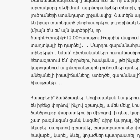
Սահմանափակումները նպաստում են, որ մարդու
արտակարգ ռեժիմում, այլընտրանքներ փնտրի, դ
լուծումների ստանդարտ շրջանակից։ Շատերն այ
են իրար տարեդարձ շնորհավորելու յուրօրինակ 
(միայն ե՞ս եմ այն կարծիքին, որ
ծաղիկ+փուչիկ+12։00+առաքում+այսինչ վայրում 
տաղտկալի էր դարձել)․․․ Մարդու զարմանահրա
տիեզերքի է նման՝ գիտնականները ուսումնասիրո
հետազոտում են՝ փորձելով հասկանալ, թե ինչպե
կարողանում այլընտրանքային լուծումներ գտնել
անելանելի իրավիճակները, ստեղծել զարմանալի
հիասքանչը․․․
Հասցրեցի՞ ձանձրացնել։ Սոցիալական կայքերում
են իրենց փորձով՝ ինչով զբաղվել, ամեն մեկը կիս
ձանձրույթը փարատելու իր միջոցով, ի դեպ, կարե
շատ բազմազան ցանկ կազմել՝ գիրք կարդալ, ֆի
նկարել, սպորտով զբաղվել, բաղադրատոմսեր փո
հավաքել, կարել, ձևել, կոլաժներ պատրաստել, 