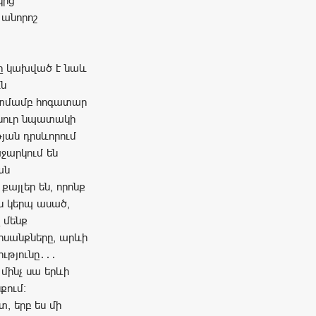
կից
 անորոշ
լքը կախված է նաև
ւն
ատմամբ հոգատար
հանուր նպատակի
թյան դրսևորում
աջարկում են
ան
քայլեր են, որոնք
ս կերպ ասած,
 մենք
ոսանքները, արևի
թյունը․․․
մինչ սա երևի
քում։
, երբ ես մի