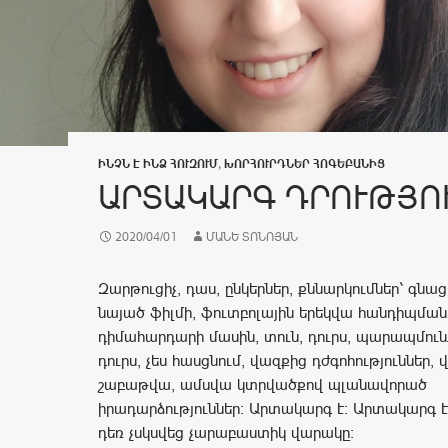
ԻՆՉՆ Է ԻՆՁ ՀՈՒԶՈՒՄ
,
ԽՈՐՀՈՒՐԴՆԵՐ ՀՈԳԵԲԱՆԻՑ
ԱՐՏԱԿԱՐԳ ԴՐՈՒԹՅՈ
2020/04/01
ՄԱՆԵ ՏՈՆՈՅԱՆ
Զարթուցիչ, դաս, ընկերներ, քննարկումներ՝ գնա
նայած ֆիլմի, ֆուտբոլային երեկվա հանդիպման
դիմահարդարի մասին, տուն, դուրս, պարապմունք
դուրս, չես հասցնում, վազքից դժգոհություններ,
շաբաթվա, ամսվա կտրվածքով պլանավորած
իրադարձություններ։ Արտակարգ է։ Արտակարգ էր
դեռ չսկսվեց չարաբաստիկ վարակը։