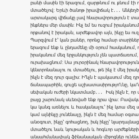
բանի մասին էի երազում, զարթնում ու քնում էի
մտածելով։ Երևի ծանոթ իրավիճակ է․․․ Անկեղ
արտակարգ վիճակը լավ հնարավորություն է տա
ինքներս մեր մասին։ Ինչ եմ ես ուզում իրականում 
որքանով է իրական, արժեքավոր այն, ինչը ես ուզ
Պարզվում է՝ կան բաներ, որոնց համար տարիներ
երազում ենք և ընդամենը մի օրում հասկանում, 
իրականում մեզ երջանկություն չեն պատճառում,
ուրախացնում։ Սա յուրօրինակ հնարավորություն 
կենտրոնանալու ու մտածելու, թե ինչ է մեզ իրա
ինչն է մեզ դուր գալիս։ Ի՞նչն է պակասում մեզ դ
ճանապարհին, գուցե աշխատասիրությո՞ւնը, կա՞
սեփական ուժերի նկատմամբ․․․ Իսկ ինչն է, որ 
բայց շարունակ սևեռված ենք դրա վրա: Բավա
կա կանգ առնելու և հասկանալու՝ ինչ կտա մեզ այ
կամ այնինչը չունենալը, ինչն է մեզ համար օգտակ
անօգուտ, ինչը՝ գոհացնող, իսկ ինչը՝ նյարդայնա
մտածելու նաև նյութական և հոգևոր արժեքների 
անսահմանափակ ֆինանսական միջոցներ ունենալ