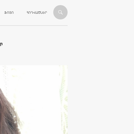
ՎԱՆԴԱԿՈՒԹՅԱՆԸ
ՖՈՏՈ
ՀՈԴՎԱԾՆԵՐ
ր