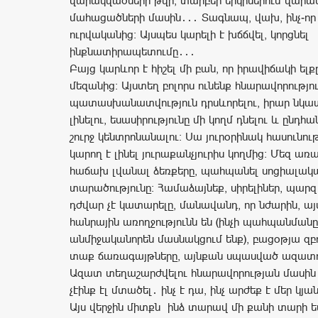
վարակվածների թվի, տարբեր երկրներում վարա
մահացածների մասին․․․ Տագնապ, վախ, ինչ-որ
ուրվականից։ Այսպես կարելի է խճճվել, կորցնել
ինքնատիրապետումը․․․
Բայց կարևոր է հիշել մի բան, որ իրավիճակի ե
մեզանից։ Այստեղ բոլորս ունենք հնարավորությո
պատասխանատվություն դրսևորելու, իրար նկ
լինելու, եսասիրությունը մի կողմ դնելու և ընդ
շուրջ կենտրոնանալու։ Սա յուրօրինակ հասունու
կարող է լինել յուրաքանչյուրիս կողմից։ Մեզ առ
հաճախ լվանալ ձեռքերը, պահպանել սոցիալակ
տարածությունը։ Համաձայնեք, սիրելիներ, պարզ 
դժվար չէ կատարելը, մանավանդ, որ նժարին, այ
հանրային առողջությունն են (ինչի պահպանմանը
անմիջականորեն մասնակցում ենք), բացօթյա զբ
տաք ճառագայթները, այնքան սպասված ազատու
Ազատ տեղաշարժվելու հնարավորության մասին 
չէինք էլ մտածել․ ինչ է դա, ինչ արժեք է մեր կյան
Այս վերջին միտքն ինձ տարավ մի քանի տարի ետ