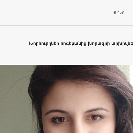
ԱՆՑՆԵԼ ԲՈ
ՎԻԴԵՈ
Խորհուրդներ հոգեբանից խորագրի արխիվնե