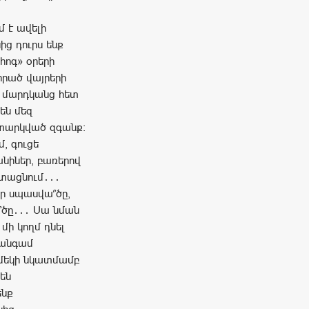
մ է ավելի
ց դուրս ենք
հոգ» օրերի
իրած վայրերի
ի մարդկանց հետ
են մեզ
նտարկված զգանք։
մ, գուցե
նիներ, բառերով
ստացնում․․․
ր սպասվա՞ծը,
՞ծը․․․ Սա նման
 մի կողմ դնել
ւ անգամ
ր մեկի նկատմամբ
են
ենք