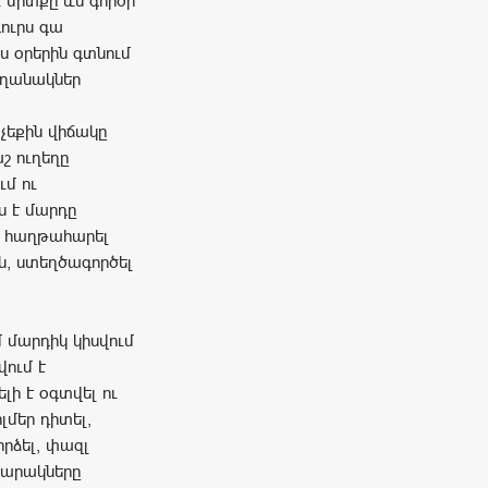
 միտքը ևս գործի
ուրս գա
ս օրերին գտնում
եղանակներ
չեքին վիճակը
շ ուղեղը
ւմ ու
ս է մարդը
, հաղթահարել
ն, ստեղծագործել
 մարդիկ կիսվում
վում է
լի է օգտվել ու
լմեր դիտել,
րձել, փազլ
դարակները