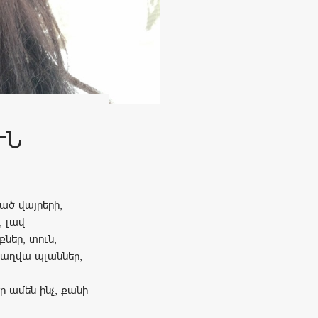
ՒՆ
ցած վայրերի,
, լավ
ներ, տուն,
 վաղվա պլաններ,
 ամեն ինչ, քանի