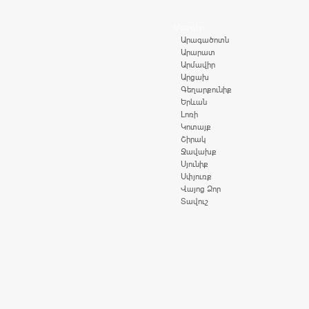
Մարզեր
Արագածոտն
Արարատ
Արմավիր
Արցախ
Գեղարքունիք
Երևան
Լոռի
Կոտայք
Շիրակ
Ջավախք
Սյունիք
Սփյուռք
Վայոց Ձոր
Տավուշ