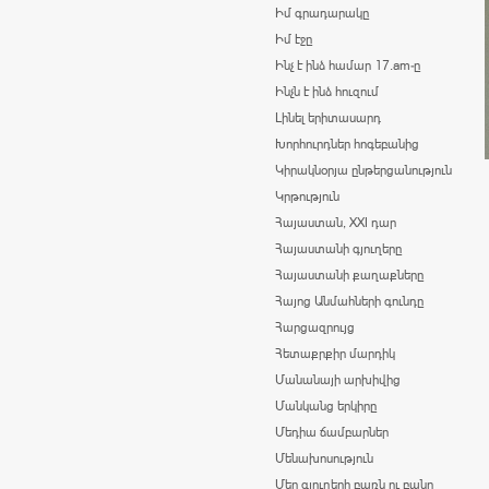
Իմ գրադարակը
Իմ էջը
Ինչ է ինձ համար 17.am-ը
Ինչն է ինձ հուզում
Լինել երիտասարդ
Խորհուրդներ հոգեբանից
Կիրակնօրյա ընթերցանություն
Կրթություն
Հայաստան, XXI դար
Հայաստանի գյուղերը
Հայաստանի քաղաքները
Հայոց Անմահների գունդը
Հարցազրույց
Հետաքրքիր մարդիկ
Մանանայի արխիվից
Մանկանց երկիրը
Մեդիա ճամբարներ
Մենախոսություն
Մեր գյուղերի բառն ու բանը