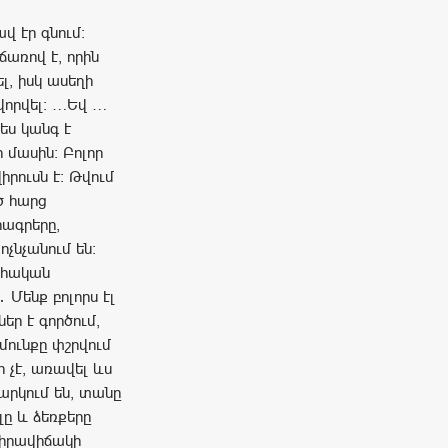
վ էր գնում։
ճառով է, որին
, իսկ ասեղի
վորվել: …Եվ …
ես կանգ է
 մասին։ Բոլոր
րուսն է։ Թվում
ծ հարց
րագրերը,
չնչանում են։
ահական
Մենք բոլորս էլ
ներ է գործում,
մունքը փշրվում
ր չէ, առավել ևս
արկում են, տանը
ը և ձեռքերը
 իրավիճակի