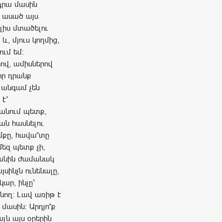
 դրա մասին
ծ ասած այս
լիս մտածելու
և, մյուս կողմից,
ում եմ։
ով, ամիսներով
որ դրանք
 անգամ չեն
է՝
կանում պետք,
րան հասնելու
մքը, հավա՞տը
մեզ պետք չի,
կանին ժամանակ
սինչն ունենալը,
ար, ինչը՝
ցնող։ Լավ առիթ է
մասին։ Արդյո՞ք
ն այս օրերին