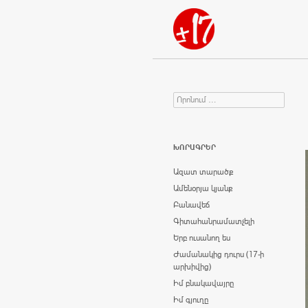
Որոնում
Search for:
ԽՈՐԱԳՐԵՐ
Ազատ տարածք
Ամենօրյա կյանք
Բանավեճ
Գիտահանրամատչելի
Երբ ուսանող ես
Ժամանակից դուրս (17-ի
արխիվից)
Իմ բնակավայրը
Իմ գյուղը