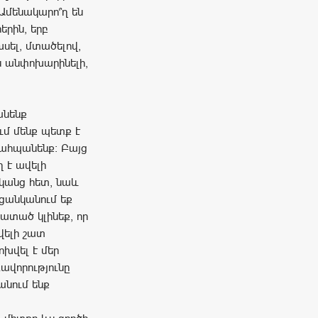
 Ամենակարո՞ղ են
երին, երբ
խսել, մտածելով,
են անփոխարինելի,
անենք
ւմ մենք պետք է
պահպանենք։ Բայց
 է ավելի
դկանց հետ, նաև
ցանկանում եք
կատած կլինեք, որ
վելի շատ
ոխվել է մեր
ավորությունը
անում ենք