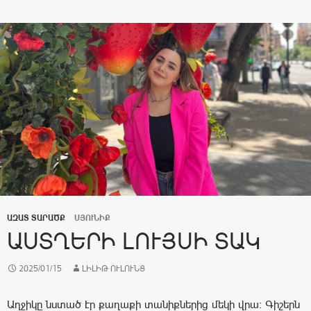
ԱԶԱՏ ՏԱՐԱԾՔ
ՍՅՈՒՆԻՔ
ԱՍՏՂԵՐԻ ԼՈՒՅՍԻ ՏԱԿ
2025/01/15
ԼԻԼԻԹ ՈՒԼՈՒՆՑ
Աղջիկը նստած էր քաղաքի տանիքներից մեկի վրա։ Գիշերն