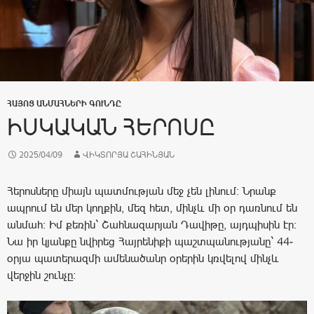
ՀԱՅՈՑ ԱՆՄԱՀՆԵՐԻ ԳՈՒՆԴԸ
ԻՍԿԱԿԱՆ ՀԵՐՈՍԸ
2025/04/09
ՎԻԿՏՈՐՅԱ ՇԱՀԻՆՅԱՆ
Հերոսները միայն պատմության մեջ չեն լինում: Նրանք
ապրում են մեր կողքին, մեզ հետ, մինչև մի օր դառնում են
անմահ: Իմ քեռին` Շահնազարյան Դավիթը, այդպիսին էր:
Նա իր կյանքը նվիրեց Հայրենիքի պաշտպանությանը` 44-
օրյա պատերազմի ամենածանր օրերին կռվելով մինչև
վերջին շունչը: