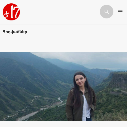
Որոնում
ԱՆՑՆԵԼ ԲՈՎԱՆԴԱԿՈՒԹՅԱՆԸ
Հոդվածներ