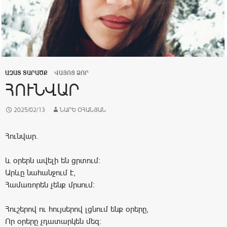
ԱԶԱՏ ՏԱՐԱԾՔ
ՎԱՅՈՑ ՁՈՐ
ՀՈՒՆՎԱՐ
2025/02/13
ՆԱՐԵ ՕՀԱՆՅԱՆ
Հունվար.
և օրերն ավելի են ցրտում։
Արևը նահանջում է,
Համառորեն չենք մրսում։
Հուշերով ու հույսերով լցնում ենք օրերը,
Որ օրերը չդատարկեն մեզ։