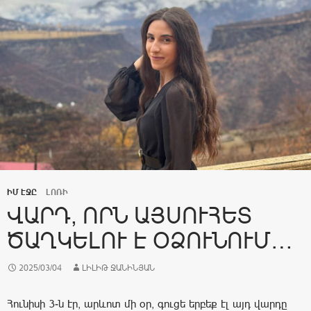
ԻՄ ԷՋԸ
ԼՈՌԻ
ՎԱՐԴ, ՈՐՆ ԱՅՍՈՒՀԵՏ
ԾԱՂԿԵԼՈՒ Է ՕՁՈՒՆՈՒՄ…
2025/03/04
ԼԻԼԻԹ ՋԱՆԻՆՅԱՆ
Հունիսի 3-ն էր, արևոտ մի օր, գուցե երբեք էլ այդ վարդը