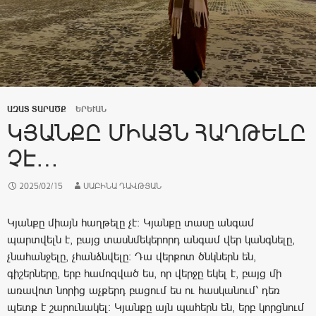
ԱԶԱՏ ՏԱՐԱԾՔ
ԵՐԵՒԱՆ
ԿՅԱՆՔԸ ՄԻԱՅՆ ՀԱՂԹԵԼԸ
ՉԷ…
2025/02/15
ՍԱԲԻՆԱ ԴԱՎԹՅԱՆ
Կյանքը միայն հաղթելը չէ։ Կյանքը տասը անգամ
պարտվելն է, բայց տասնմեկերորդ անգամ վեր կանգնելը,
չնահանջելը, չհանձնվելը։ Դա վերքոտ ծնկներն են,
գիշերները, երբ համոզված ես, որ վերջը եկել է, բայց մի
առավոտ նորից աչքերդ բացում ես ու հասկանում՝ դեռ
պետք է շարունակել։ Կյանքը այն պահերն են, երբ կորցնում