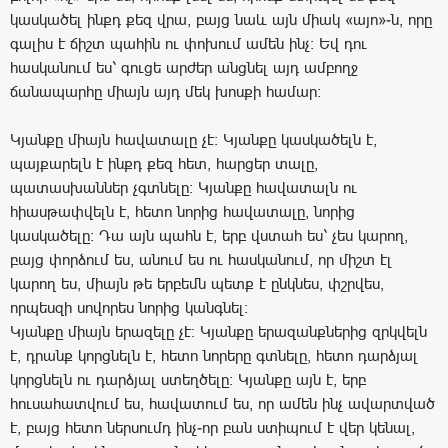
կասկածել ինքդ քեզ վրա, բայց նաև այն միակ «այո»-ն, որը
գալիս է ճիշտ պահին ու փոխում ամեն ինչ։ Եվ դու
հասկանում ես՝ գուցե արժեր անցնել այդ ամբողջ
ճանապարհը միայն այդ մեկ խոսքի համար։
Կյանքը միայն հավատալը չէ։ Կյանքը կասկածելն է,
պայքարելն է ինքդ քեզ հետ, հարցեր տալը,
պատասխաններ չգտնելը: Կյանքը հավատալն ու
հիասթափվելն է, հետո նորից հավատալը, նորից
կասկածելը։ Դա այն պահն է, երբ վստահ ես՝ չես կարող,
բայց փորձում ես, անում ես ու հասկանում, որ միշտ էլ
կարող ես, միայն թե երբեմն պետք է ընկնես, փշրվես,
որպեսզի սովորես նորից կանգնել։
Կյանքը միայն երազելը չէ։ Կյանքը երազանքներից զրկվելն
է, դրանք կորցնելն է, հետո նորերը գտնելը, հետո դարձյալ
կորցնելն ու դարձյալ ստեղծելը։ Կյանքը այն է, երբ
հուսահատվում ես, հավատում ես, որ ամեն ինչ ավարտված
է, բայց հետո ներսումդ ինչ-որ բան ստիպում է վեր կենալ,