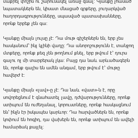
մաքրել փոշին ու շարունակել առաջ գնալ։ Կյանքը չհասած
նպատակներն են, կիսատ մնացած գրքերը, չուղարկված
հաղորդագրությունները, սպասված պատասխանները,
որոնք երբեք չեն գա։
Կյանքը միայն լույսը չէ։ Դա մութ գիշերներն են, երբ չես
հասկանում՝ ինչ կլինի վաղը։ Դա անորոշությունն է, տանջող
մտքերը, որոնք քեզ չեն թողնում քնել, երբ թվում է՝ դուրս
գալու ոչ մի տարբերակ չկա։ Բայց դա նաև արևածագերն
են, որոնք գալիս են ամեն անգամ, երբ թվում է՝ մութը
հավերժ է։
Կյանքը միայն «լավ»-ը չէ։ Դա նաև «վատ»-ն է, որը
սովորեցնում է գնահատել լավը, դժվարությունները, որոնք
ստիպում են ուժեղանալ, կորուստները, որոնք հասկացնում
են՝ ինչն էր իսկապես կարևոր։ Դա հարվածներն են, որոնք
կոփում են հոգիդ, դա վախերն են, որոնք ստիպում են ավելի
համարձակ քայլել։