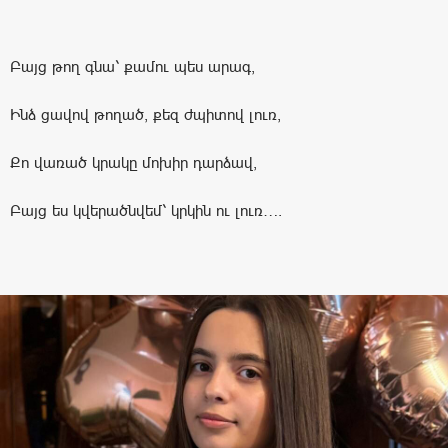
Բայց թող գնա՝ քամու պես արագ,
Ինձ ցավով թողած, քեզ ժպիտով լուռ,
Քո վառած կրակը մոխիր դարձավ,
Բայց ես կվերածնվեմ՝ կրկին ու լուռ….