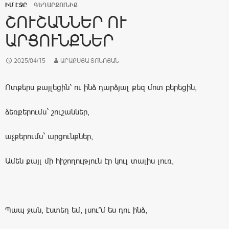
ԻՄ ԷՋԸ
ԳԵՂԱՐՔՈՒՆԻՔ
ՇՈՒՇԱՆՆԵՐ ՈՒ
ԱՐՑՈՒՆՔՆԵՐ
2025/04/15
ԱՐԱՔՍՅԱ ՏՈՆՈՅԱՆ
Ոտքերս քայլեցին՝ ու ինձ դարձյալ քեզ մոտ բերեցին,
ձեռքերումս` շուշաններ,
աչքերումս` արցունքներ,
Ամեն քայլ մի հիշողություն էր կուլ տալիս լուռ,
Պապ ջան, էստեղ եմ, լսու՞մ ես դու ինձ,