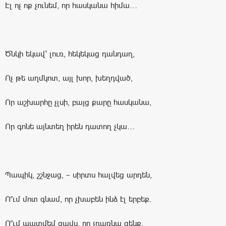
Էլ ոչ ոք չունեմ, որ հասկանա հիմա…
Ծնկի եկավ՝ լուռ, հեկեկաց դանդաղ,
Ոչ թե աղմկոտ, այլ խոր, խեղդված,
Որ աշխարհը չլսի, բայց քարը հասկանա,
Որ գոնե այնտեղ իրեն դատող չկա…
Պապիկ, շշնջաց, – սիրտս հալվեց արդեն,
Ո՞ւմ մոտ գնամ, որ չխաբեն ինձ էլ երբեք.
Ո՞ւմ պատմեմ ցավս, որ չդառնա զենք,