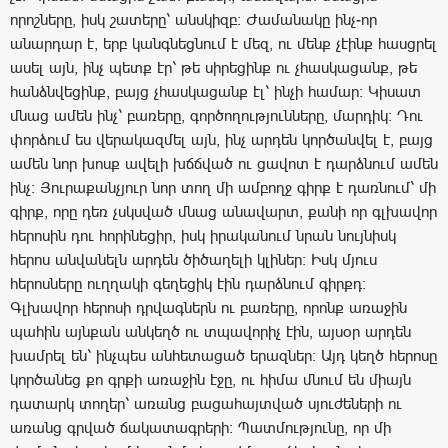
որոշները, իսկ շատերը՝ անսկիզբ։ Ժամանակը ինչ-որ
անարդար է, երբ կանգնեցնում է մեզ, ու մենք չէինք հասցրել
ասել այն, ինչ պետք էր՝ թե սիրեցինք ու չհասկացանք, թե
հանձնվեցինք, բայց չհասկացանք էլ՝ ինչի համար։ Կիսատ
մնաց ամեն ինչ՝ բառերը, գործողությունները, մարդիկ։ Դու
փորձում ես վերակազմել այն, ինչ արդեն կործանվել է, բայց
ամեն նոր խոսք ավելի խճճված ու ցավոտ է դարձնում ամեն
ինչ։ Յուրաքանչյուր նոր տող մի ամբողջ գիրք է դառնում՝ մի
գիրք, որը դեռ չսկսված մնաց անավարտ, քանի որ գլխավոր
հերոսին դու հորինեցիր, իսկ իրականում նրան նույնիսկ
հերոս անվանելն արդեն ծիծաղելի կլիներ։ Իսկ մյուս
հերոսները ուղղակի գեղեցիկ էին դարձնում գիրքդ։
Գլխավոր հերոսի դրվագներն ու բառերը, որոնք առաջին
պահին այնքան անկեղծ ու տպավորիչ էին, այսօր արդեն
խամրել են՝ ինչպես անհետացած երազներ։ Այդ կեղծ հերոսը
կործանեց քո գրքի առաջին էջը, ու հիմա մնում են միայն
դատարկ տողեր՝ առանց բացահայտված սյուժեների ու
առանց գրված ճակատագրերի։ Պատմությունը, որ մի