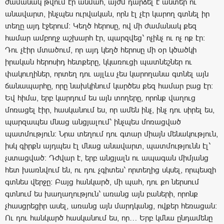
ժամանակ թվում էր անմահ, այժմ դարձել է անտեր ու
անավարտ, ինչպես ուրվական, որն էլ չէր կարող գտնել իր
տեղը այդ էջերում։ Կեղծ հերոսը, ով մի ժամանակ քեզ
համար ամբողջ աշխարհ էր, պարզվեց՝ ոչինչ ու ոչ ոք էր։
Դու չէիր մտածում, որ այդ կեղծ հերոսը մի օր կծածկի
իրական հերոսիդ հետքերը, կկառուցի պատնեշներ ու
փակուղիներ, որտեղ դու այլևս չես կարողանա գտնել այն
ճանապարհը, որը նախկինում կարծես քեզ համար բաց էր։
Եվ հիմա, երբ կարդում ես այն տողերը, որոնք վաղուց
մոռացել էիր, հասկանում ես, որ ամեն ինչ, ինչ դու սիրել ես,
պարզապես մնաց անցյալում՝ ինչպես մոռացված
պատմություն։ Նրա տեղում դու գտար միայն մենակություն,
իսկ գիրքն այդպես էլ մնաց անավարտ, պատմությունն էլ՝
չստացված։ Դժվար է, երբ անցյալն ու ապագան միմյանց
հետ խառնվում են, ու դու չգիտես՝ որտեղից սկսել, որպեսզի
գտնես վերջը։ Բայց հանկարծ, մի պահ, դու քո ներսում
գտնում ես խաղաղություն՝ առանց այն բաների, որոնք
չհասցրեցիր ասել, առանց այն մարդկանց, ովքեր հեռացան։
Ու դու հանկարծ հասկանում ես, որ… Երբ կմնա ընդամենը