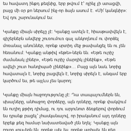
ես հավատդ ինքդ քեզնից, երբ թվում է՝ ոչինչ չի ստացվի,
բայց մի օր քո ներսում ինչ-որ ձայն ասում է. «Մի՛ կանգնիր»։
Եվ դու շարունակում ես։
Կյանքը միայն սիրելը չէ։ Կյանքը ատելն է, հիասթափվելն է,
գիշերներն անվերջ շուռումուռ գալ անկողնում ու փորձել
մոռանալ անուններ, որոնք սրտիդ մեջ թափանցել են ու չեն
հեռանում։ Կյանքը անթիվ «եթե»-ներն են. «Եթե ուրիշ
ժամանակ լիներ», «Եթե ուրիշ մարդիկ լինեինք», «Եթե
ավելի շուտ հանդիպած լինեինք»… Բայց այն նաև նորից
հավատալն է, նորից բացվելն է, նորից սիրելն է, անգամ երբ
կարծում ես, թե այլևս չես կարող։
Կյանքը միայն հաջողությունը չէ։ Դա տապալումներն են,
սխալները, անհաջող փորձերը, այն դռները, որոնք փակվում
են ուղիղ քթիդ դիմաց, ու դու արյունոտ ձեռքերով փորձում
ես դրանք բացել՝ չհասկանալով, որ իրականում այդ դռները
երբեք քեզ համար նախատեսված չեն եղել։ Կյանքը այն
բոլոր «ոչ»-երն են, որոնք լսել ես, որոնք ստիպել են քեզ