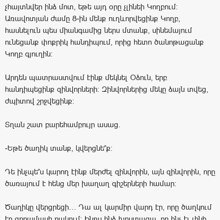
չհայտնվեր ինձ մոտ, եթե այդ օրը չլինեի Կողբում։
Առավոտյան ժամը 8-ին մենք ուղևորվեցինք Կողբ,
հասնելուն պես միանգամից ներս մտանք, սինեմայում
ունեցանք փոքրիկ հանդիպում, որից հետո ծանոթացանք
Կողբ գյուղին։
Արդեն պատրաստվում էինք մեկնել Օձուն, երբ
հանդիպեցինք զինվորների: Զինվորներից մեկը ձայն տվեց,
ժպիտով շրջվեցինք։
Տղան շատ բարեհամբույր ասաց.
-Եթե ծաղիկ տանք, կվերցնե՞ք։
Դե ինչպե՞ս կարող էինք մերժել զինվորին, այն զինվորին, որը
ծառայում է հենց մեր խաղաղ գիշերների համար։
Ծաղիկը վերցրեցի… Դա ալ կարմիր վարդ էր, որը ծաղկում
էր զորամասի բակում։ Ինքս ինձ խոստացա, որ ինչ էլ լինի,