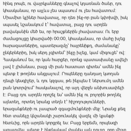
հինգ րոպե, ու վայրկյանները գնալով կդառնան ծանր, դու
կհասկանաս, որ այլևս չես սպասում ու չես հավատում։
Միամիտ կլիներ հավատալ, որ դեռ ինչ-որ բան կփոխվի, իսկ
սպասել նշանակում է` հավատալ, բայց դու արդեն
բավականին մեծ ես, որ հրաշքներին չհավատաս։ Ու երբ
ժամացույցը կհարվածի 00։00, կհասկանաս, որ մահը խլեց
հարազատներիդ, պատերազմը՝ հայրենիքդ, ժամանակը՝
ընկերներիդ, իսկ սերդ չգիտեմ՝ ինչը խլեց, կամ միգուցե՝ ով։
Հասկանում ես, որ կան հարցեր, որոնց պատասխանը ավելի
լավ է չիմանաս, բայց մի բան հաստատ գիտես՝ ամեն ինչ
պետք է թողնես անցյալում։ Րոպեները դանդաղ կսողան
դեպի կեսգիշեր, և դու կզգաս, թե ինչպես է ներսումդ ամեն
բան կոտրվում՝ հասկանալով, որ այդ վերջն անխուսափելի
է։ Բայց դու արդեն որոշել ես՝ ամեն ինչ ու բոլորին թողնել
այնտեղ, որտեղ նրանց տեղն է՝ հիշողությունների,
երազանքների ու չապրած զգացմունքների մեջ։ Նրանց քեզ
հետ տանելը կնշանակի շարունակել վազել մի կյանքի
հետևից, որն արդեն կորցրել ես։ Բայց երբեմն, որպեսզի
ազատվես, պետք է ինքնակամ փակես այն դուռը, որը միշտ