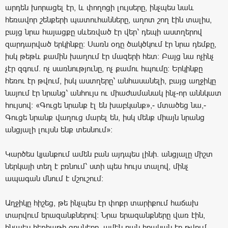
արդեն խորացել էր, և փողոցի լույսերը, ինչպես նաև
հեռավոր շենքերի պատուհանները, աղոտ շող էին տալիս,
բայց նրա հայացքը սևեռված էր վեր՝ դեպի աստղերով
զարդարված երկինքը։ Սառն օդը ծակծկում էր նրա դեմքը,
իսկ թեթև քամին խաղում էր մազերի հետ։ Բայց նա ոչինչ
չէր զգում. ոչ սառնությունը, ոչ քամու հպումը։ Երկինքը
հեռու էր թվում, իսկ աստղերը՝ անհասանելի, բայց աղջիկը
նայում էր նրանց՝ անհույս ու միաժամանակ ինչ-որ աննկատ
հույսով։ «Գուցե նրանք էլ են խաբկանք»,- մտածեց նա,-
Գուցե նրանք վաղուց մարել են, իսկ մենք միայն նրանց
անցյալի լույսն ենք տեսնում»:
Կարծես կյանքում ամեն բան այդպես լինի. անցյալը միշտ
ներկայի տեղ է բռնում՝ ստի պես հույս տալով, մինչ
ապագան մնում է մշուշում։
Աղջիկը հիշեց, թե ինչպես էր փոքր տարիքում հաճախ
տարվում երազանքներով։ Նրա երազանքները վառ էին,
ինչպես հեքիաթի գույները. ամեն բան իրական էր թվում,