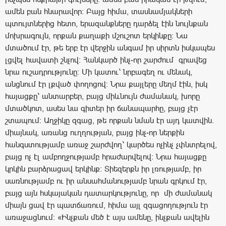
ամեն բան հնարավոր։ Բայց հիմա, տասնամյակների
պտույտներից հետո, երազանքները դարձել էին նույնքան
մոխրագույն, որքան քաղաքի մշուշոտ երկինքը։ Նա
մտածում էր, թե երբ էր վերջին անգամ իր սիրտն իսկապես
լցվել հավատի շնչով։ Հանկարծ ինչ-որ շարժում գրավեց
նրա ուշադրությունը։ Մի կատու՝ նրբագեղ ու մենակ,
անցնում էր լքված փողոցով։ Նրա քայլերը մեղմ էին, իսկ
հայացքը՝ անտարբեր, բայց միևնույն ժամանակ, խորը
մտածկոտ, ասես նա գիտեր իր ճանապարհը, բայց չէր
շտապում։ Աղջիկը զգաց, թե որքան նման էր այդ կատվին.
միայնակ, առանց ուղղության, բայց ինչ-որ ներքին
հանգստությամբ առաջ շարժվող՝ կարծես ոչինչ չփնտրելով,
բայց ոչ էլ ամբողջությամբ հրաժարվելով։ Նրա հայացքը
կրկին բարձրացավ երկինք։ Տիեզերքն իր լռությամբ, իր
սառնությամբ ու իր անսահմանությամբ նրան գրկում էր,
բայց այն հսկայական դատարկությունը, որ մի ժամանակ
միայն ցավ էր պատճառում, հիմա այլ զգացողություն էր
առաջացնում։ «Ինչքան մեծ է այս ամենը, ինչքան ավելին