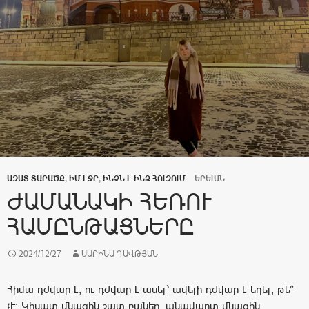
ԱԶԱՏ ՏԱՐԱԾՔ
,
ԻՄ ԷՋԸ
,
ԻՆՉՆ Է ԻՆՁ ՀՈՒԶՈՒՄ
ԵՐԵՒԱՆ
ԺԱՄԱՆԱԿԻ ՀԵՌՈՒ
ՀԱՄԸՆԹԱՑՆԵՐԸ
2024/12/27
ՍԱԲԻՆԱ ԴԱՎԹՅԱՆ
Հիմա դժվար է, ու դժվար է ասել՝ ավելի դժվար է եղել, թե՞
չէ։ Կիսատ մնացին շատ բաներ, անավարտ մնացին