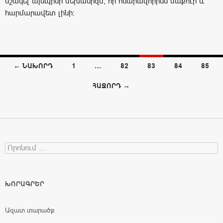
մշակել այնպիսի մեխանիզմ, որ հնարավորինս մաքուր և
հարմարավետ լինի:
← ՆԱԽՈՐԴ
1
…
82
83
84
85
Posts navigation
ՀԱՋՈՐԴ →
Search for:
ԽՈՐԱԳՐԵՐ
Ազատ տարածք