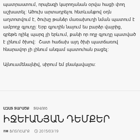
պատրաստում, որպեսզի կարողանան օրվա հացի փող
աշխատել: Ածուխ արտադրելու հետևանքով օդն
աղտոտվում է, ծուխը թանձր մառախուղի նման պատում է
ամբողջ գյուղը: Երբ գյուղին նայում ես բարձր վայրից,
գրեթե ոչինչ պարզ չի երևում, քանի որ ողջ գյուղը պատված
է լինում ծխով: Շատ հաճախ այդ ծխի պատճառով
հնարավոր չի լինում անգամ պատուհան բացել:
Այնուամենայնիվ, սիրում եմ բնակավայրս:
ԱԶԱՏ ՏԱՐԱԾՔ
ՏԱՎՈՒՇ
ԻՋԵՒԱՆՅԱՆ ԴԵՄՔԵՐ
ՖՈՏՈՇԱՐՔ
2015/03/19