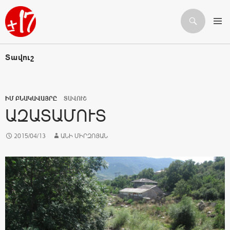
Որոնում
ԱՆՑՆԵԼ ԲՈՎԱՆԴԱԿՈՒԹՅԱՆԸ
Տավուշ
ԻՄ ԲՆԱԿԱՎԱՅՐԸ
ՏԱՎՈՒՇ
ԱԶԱՏԱՄՈՒՏ
2015/04/13
ԱՆԻ ՄԻՐԶՈՅԱՆ