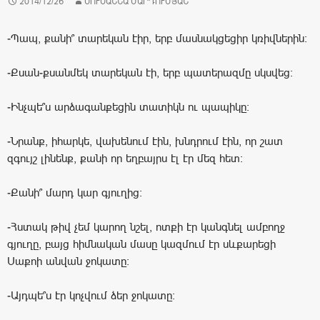
2014/12/26
ՍՈՒՍԱՆՆԱ ՄԱՐԴՈՒՄՅԱՆ
-Պապ, քանի՞ տարեկան էիր, երբ մասնակցեցիր կռիվներին:
-Քսան-քսանմեկ տարեկան էի, երբ պատերազմը սկսվեց:
-Ինչպե՞ս արձագանքեցին տատիկն ու պապիկը:
-Նրանք, իհարկե, վախենում էին, խնդրում էին, որ շատ
զգույշ լինենք, քանի որ եղբայրս էլ էր մեզ հետ:
-Քանի՞ մարդ կար գյուղից:
-Հստակ թիվ չեմ կարող նշել, ոտքի էր կանգնել ամբողջ
գյուղը, բայց հիմնական մասը կազմում էր սևքարեցի
Սաքոի անվան ջոկատը:
-Այդպե՞ս էր կոչվում ձեր ջոկատը: