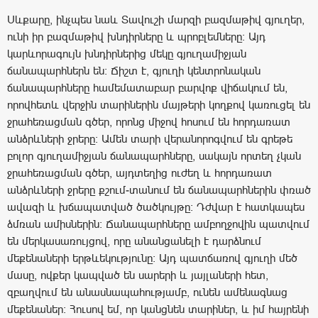
Սևքարը, ինչպես նաև Տավուշի մարզի բազմաթիվ գյուղեր,
ունի իր բազմաթիվ խնդիրները և պրոբլեմները: Այդ
կարևորագույն խնդիրներից մեկը գյուղամիջյան
ճանապարհներն են: Ճիշտ է, գյուղի կենտրոնական
ճանապարհները համեմատաբար բարվոք վիճակում են,
որովհետև վերջին տարիներին մայթերի կողքով կառուցել են
ջրահեռացման գծեր, որոնց միջով հոսում են հորդառատ
անձրևների ջրերը: Ամեն տարի վերանորոգվում են գրեթե
բոլոր գյուղամիջյան ճանապարհները, սակայն որտեղ չկան
ջրահեռացման գծեր, այդտեղից ուժեղ և հորդառատ
անձրևների ջրերը քշում-տանում են ճանապարհներին փռած
ավազի և խճապատված ծածկույթը: Դժվար է հատկապես
ձմռան ամիսներին: Ճանապարհները ամբողջովին պատվում
են մերկասառույցով, որը անանցանելի է դարձնում
մեքենաների երթևեկությունը: Այդ պատճառով գյուղի մեծ
մասը, ովքեր կապված են սարերի և յայլաների հետ,
զբաղվում են անասնապահությամբ, ունեն ամենագնաց
մեքենաներ: Հուսով եմ, որ կանցնեն տարիներ, և իմ հայրենի