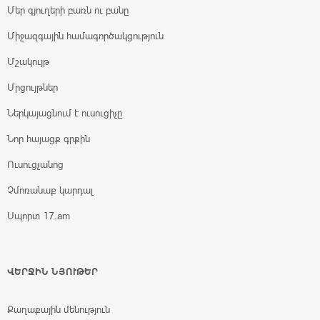
Մեր գյուղերի բառն ու բանը
Միջազգային համագործակցություն
Մշակույթ
Մրցույթներ
Ներկայացնում է ուսուցիչը
Նոր հայացք գրքին
Ուսուցչանոց
Չմոռանաք կարդալ
Սպորտ 17.am
ՎԵՐՋԻՆ ՆՅՈՒԹԵՐ
Քաղաքային մենություն