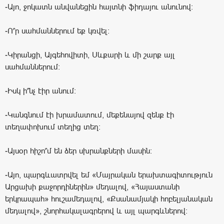
-Այո, ջոկատն անվանեցին հայտնի ֆիդայու անունով:
-Ո՞ր սահմաններում եք կռվել:
-Կիրանցի, Այգեհովիտի, Սևքարի և մի շարք այլ
սահմաններում:
-Իսկ ի՞նչ էիր անում:
-Կանգնում էի խրամատում, մեքենայով զենք էի
տեղափոխում տեղից տեղ:
-Այսօր հիշո՞մ են ձեր սխրանքների մասին:
-Այո, պարգևատրվել եմ «Մայրական երախտագիտություն
Արցախի քաջորդիներին» մեդալով, «Հայաստանի
երկրապահ» հուշամեդալով, «Քսանամյակի հոբելյանական
մեդալով», շնորհակալագրերով և այլ պարգևներով: