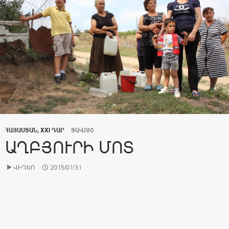
ՀԱՅԱՍՏԱՆ, XXI ԴԱՐ
ՏԱՎՈՒՇ
ԱՂԲՅՈՒՐԻ ՄՈՏ
ՎԻԴԵՈ
2015/01/31