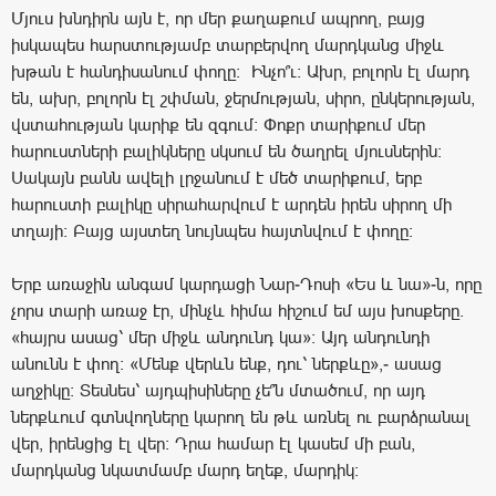
Մյուս խնդիրն այն է, որ մեր քաղաքում ապրող, բայց
իսկապես հարստությամբ տարբերվող մարդկանց միջև
խթան է հանդիսանում փողը: Ինչո՞ւ: Ախր, բոլորն էլ մարդ
են, ախր, բոլորն էլ շփման, ջերմության, սիրո, ընկերության,
վստահության կարիք են զգում: Փոքր տարիքում մեր
հարուստների բալիկները սկսում են ծաղրել մյուսներին:
Սակայն բանն ավելի լրջանում է մեծ տարիքում, երբ
հարուստի բալիկը սիրահարվում է արդեն իրեն սիրող մի
տղայի: Բայց այստեղ նույնպես հայտնվում է փողը:
Երբ առաջին անգամ կարդացի Նար-Դոսի «Ես և նա»-ն, որը
չորս տարի առաջ էր, մինչև հիմա հիշում եմ այս խոսքերը.
«հայրս ասաց՝ մեր միջև անդունդ կա»: Այդ անդունդի
անունն է փող: «Մենք վերևն ենք, դու՝ ներքևը»,- ասաց
աղջիկը: Տեսնես՝ այդպիսիները չե՞ն մտածում, որ այդ
ներքևում գտնվողները կարող են թև առնել ու բարձրանալ
վեր, իրենցից էլ վեր: Դրա համար էլ կասեմ մի բան,
մարդկանց նկատմամբ մարդ եղեք, մարդիկ: