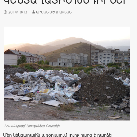
ԿԵՆՑԱՂԱՅԻՆ ԽՆԴԻՐՆԵՐ
2014/10/13
ԱՐՄԱՆ ՄԵՀՐԱԲՅԱՆ
Լուսանկարը՝ Սյուզաննա Քոսյանի
Մեր կենցաղային առօրյայում լուրջ հարց է դարձել