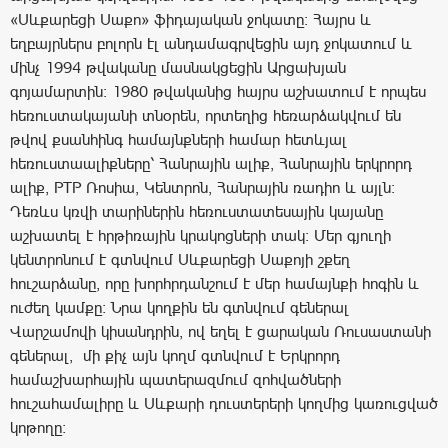
«Սևքարեցի Սաքո» ֆիդայական ջոկատը: Հայրս և
եղբայրներս բոլորն էլ անդամագրվեցին այդ ջոկատում և
մինչ 1994 թվականը մասնակցեցին Արցախյան
գոյամարտին: 1980 թվականից հայրս աշխատում է որպես
հեռուստակայանի տնօրեն, որտեղից հեռարձակվում են
թվով քսանհինգ համայնքների համար հետևյալ
հեռուստաալիքները՝ Հանրային ալիք, Հանրային երկրորդ
ալիք, РТР Ռոսիա, Կենտրոն, Հանրային ռադիո և այլն:
Դեռևս կռվի տարիներին հեռուստատեսային կայանը
աշխատել է հրթիռային կրակոցների տակ: Մեր գյուղի
կենտրոնում է գտնվում Սևքարեցի Սաքոյի շքեղ
հուշարձանը, որը խորհրդանշում է մեր համայնքի հոգին և
ուժեղ կամքը: Նրա կողքին են գտնվում գեներալ
Վարշամովի կիսանդրին, ով եղել է ցարական Ռուսաստանի
գեներալ, մի քիչ այն կողմ գտնվում է Երկրորդ
համաշխարհային պատերազմում զոհվածների
հուշահամալիրը և Սևքարի դուստերերի կողմից կառուցված
կոթողը: