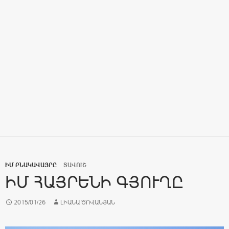
ԻՄ ԲՆԱԿԱՎԱՅՐԸ
ՏԱՎՈՒՇ
ԻՄ ՀԱՅՐԵՆԻ ԳՅՈՒՂԸ
2015/01/26
ԼԻԱՆԱ ԾՈՎԱՆՅԱՆ