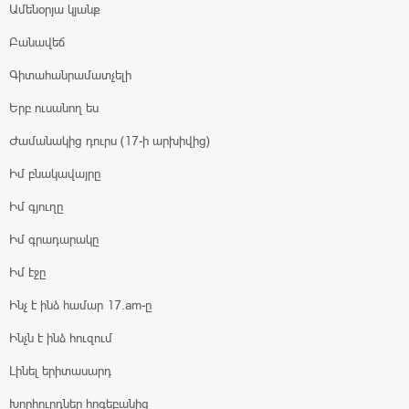
Ամենօրյա կյանք
Բանավեճ
Գիտահանրամատչելի
Երբ ուսանող ես
Ժամանակից դուրս (17-ի արխիվից)
Իմ բնակավայրը
Իմ գյուղը
Իմ գրադարակը
Իմ էջը
Ինչ է ինձ համար 17.am-ը
Ինչն է ինձ հուզում
Լինել երիտասարդ
Խորհուրդներ հոգեբանից