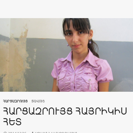
ՀԱՐՑԱԶՐՈՒՅՑ
ՏԱՎՈՒՇ
ՀԱՐՑԱԶՐՈՒՅՑ ՀԱՅՐԻԿԻՍ
ՀԵՏ