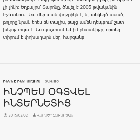
չի լինի: Եղբայրս՝ Տարոնը, ծնվել է 2005 թվականին
Իջևանում: Նա մեր տան փոքրիկն է, և, անկեղծ ասած,
բոլորը նրան երես են տալիս, բայց ամեն դեպքում շատ
խելոք տղա է: Ես պաշտում եմ իմ ընտանիքը, որտեղ
տիրում է փոխադարձ սեր, հարգանք:
ԻՆՉՆ Է ԻՆՁ ՀՈՒԶՈՒՄ
ՏԱՎՈՒՇ
ԻՆՉՊԵՍ ՕԳՏՎԵԼ
ԻՆՏԵՐՆԵՏԻՑ
2015/02/02
ՎԱՐՍԵՐ ԶԱՔԱՐՅԱՆ