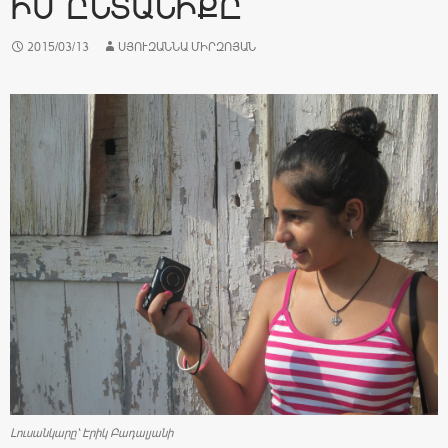
ԻՄ ԸՆՏԱՆԻՔԸ
2015/03/13
ՍՅՈՒԶԱՆՆԱ ՄԻՐԶՈՅԱՆ
Լուսանկարը՝ Էրիկ Բադալյանի