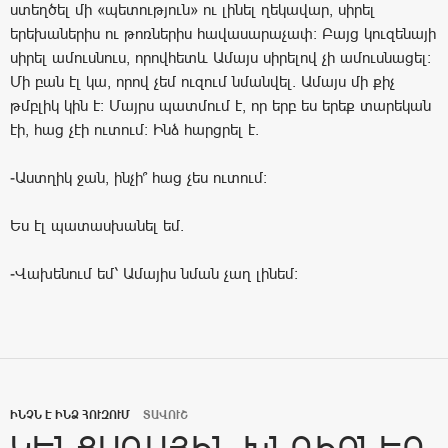
ստեղծել մի «պետություն» ու լինել ղեկավար, սիրել
երեխաներիս ու թոռներիս հավասարաչափ: Բայց կուզենայի
սիրել ամուսնուս, որովհետև Ամայս սիրելով չի ամուսնացել:
Մի բան էլ կա, որով չեմ ուզում նմանվել. Ամայս մի քիչ
թմբլիկ կին է: Մայրս պատմում է, որ երբ ես երեք տարեկան
էի, հաց չէի ուտում: Ինձ հարցրել է.
-Աստղիկ ջան, ինչի՞ հաց չես ուտում:
Ես էլ պատասխանել եմ.
-Վախենում եմ՝ Ամայիս նման չաղ լինեմ:
ԻՆՉՆ Է ԻՆՁ ՀՈՒԶՈՒՄ
ՏԱՎՈՒՇ