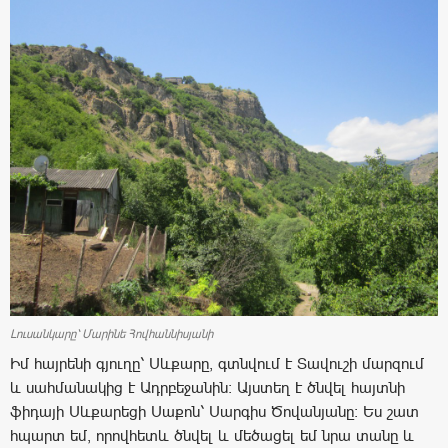
Լուսանկարը՝ Մարինե Հովհաննիսյանի
Իմ հայրենի գյուղը՝ Սևքարը, գտնվում է Տավուշի մարզում
և սահմանակից է Ադրբեջանին: Այստեղ է ծնվել հայտնի
ֆիդայի Սևքարեցի Սաքոն՝ Սարգիս Ծովանյանը: Ես շատ
հպարտ եմ, որովհետև ծնվել և մեծացել եմ նրա տանը և