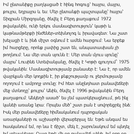
Իմ ընտանիքը բաղկացած է հինգ հոգուց՝ հայրս, մայրս,
քույրս, եղբայրս և ես: Մեր ընտանքի պաշտպանը՝ հայրս՝
Տիգրան Միրզոյանը, ծնվել է Բերդ քաղաքում 1972
թվականին, ունի երկու մասնագիտություն՝ կաթի և
կաթնամթերքի ինժեներ-տեխնոլոգ և իրավագետ: Նա շատ
խելացի է և ինձ միշտ օգնում է ամեն հարցում: Նա երբեք
իմ հարցերը, որոնք չափից շատ են, անպատասխան չի
թողնում: Նա մեր տան սյունն է: Մեր տան մյուս սյունը՝
մայրս՝ Լուսինե Ստեփանյանը, ծնվել է Կոթի գյուղում` 1975
թվականին: Մասնագիտությամբ բանասեր է: Նա է, որ ամեն
վայրկյան մեր կողքին է, իր քնքշությամբ ու ջերմությամբ
ողողում է ամբողջ տունը: Իմ հետ անընդհատ բանավեճերի
մեջ մտնողը՝ քույրս՝ Անին, ծնվել է 1996 թվականին Բերդ
քաղաքում: Անկեղծ ասած՝ ես չեմ պատկերացնոււմ, թե ինչ
կանեի առանց նրա: Որպես մեծ՝ շատ բան է սովորեցրել ինձ:
Իսկ մեր բանավեճերը հիմնականում դպրոցական
առարկաների ու աշխարհի վերաբերյալ են: Եթե անգամ ես
հասկանում եմ, որ նա է ճիշտ, մեկ է, շարունակում եմ պնդել
իմ տեսակետը: Բայց եթե մի օր բանավեճ չլինի, իմ օրը օր