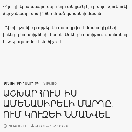
-Գյուղի երիտասարդ սերունդը տեղյա՞կ է, որ գոյություն ունի
ձեր ջոկատը, գիտի՞ ձեր մղած կռիվների մասին:
-Գիտի, քանի որ գրքեր են տպագրվում մասնակիցների,
իրենց ընտանիքների մասին: Ամեն ընտանիքում մասնակից
է եղել, պատմում են, հիշում:
ՀԵՏԱՔՐՔԻՐ ՄԱՐԴԻԿ
ՏԱՎՈՒՇ
ԱՇԽԱՐՀՈՒՄ ԻՄ
ԱՄԵՆԱՍԻՐԵԼԻ ՄԱՐԴԸ,
ՈՒՄ ԿՈՒԶԵԻ ՆՄԱՆՎԵԼ
2014/10/21
ԱՍՏՂԻԿ ՂԱԶԱՐՅԱՆ