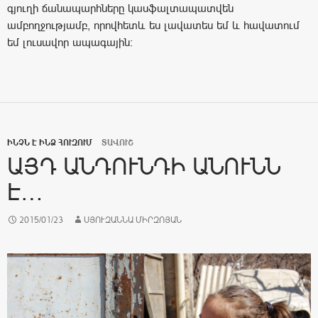
գյուղի ճանապարհները կասֆալտապատվեն
ամբողջությամբ, որովհետև ես լավատես եմ և հավատում
եմ լուսավոր ապագային:
ԻՆՉՆ Է ԻՆՁ ՀՈՒԶՈՒՄ
ՏԱՎՈՒՇ
ԱՅԴ ԱՆԴՈՒՆԴԻ ԱՆՈՒՆՆ
Է…
2015/01/23
ՍՅՈՒԶԱՆՆԱ ՄԻՐԶՈՅԱՆ