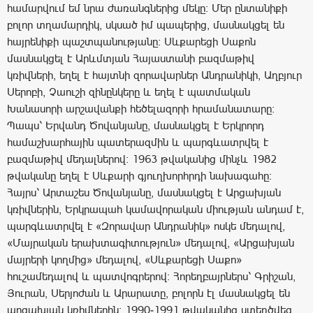
համարվում եմ նրա ժառանգներից մեկը: Մեր ընտանիքի
բոլոր տղամարդիկ, սկսած իմ պապերից, մասնակցել են
հայրենիքի պաշտպանությանը: Սևքարեցի Սաքոն
մասնակցել է Արևմտյան Հայաստանի բազմաթիվ
կռիվների, եղել է հայտնի զորավարներ Անդրանիկի, Աղբյուր
Սերոբի, Չաուշի զինընկերը և եղել է պատմական
Խանասորի արշավանքի հեծելազորի հրամանատարը:
Պապս՝ Երվանդ Ծովանյանը, մասնակցել է Երկրորդ
համաշխարհային պատերազմին և պարգևատրվել է
բազմաթիվ մեդալներով: 1963 թվականից մինչև 1982
թվականը եղել է Սևքարի գյուղխորհրդի նախագահը:
Հայրս՝ Արտաշես Ծովանյանը, մասնակցել է Արցախյան
կռիվներին, Երկրապահ կամավորական միության անդամ է,
պարգևատրվել է «Զորավար Անդրանիկ» ոսկե մեդալով,
«Մայրական երախտագիտություն» մեդալով, «Արցախյան
մայրերի կողմից» մեդալով, «Սևքարեցի Սաքո»
հուշամեդալով և պատվոգրերով: Հորեղբայրներս՝ Գրիշան,
Յուրան, Սերյոժան և Արարատը, բոլորն էլ մասնակցել են
արցախյան կռիվներին: 1990-1991 թվականից ստեղծվեց