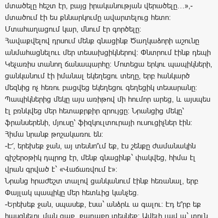
մտածելը հեշտ էր, բայց իրականության վերածելը…»,-
մտածում էի ես քննարկումը ավարտելուց հետո:
Մտահաղացում կար, մնում էր գործելը:
Հավաքվելով դրսում մենք գնացինք Ծաղկաձորի աշունը
անմահացնելոււ մեր տեսախցիկներով: Փնտրում էինք դեպի
Կեչառիս տանող ճանապարհը: Մոտեցա երկու պապիկների,
ցանկանում էի իմանալ եկեղեցու տեղը, երբ հանկարծ
մեզնից ոչ հեռու բացվեց եկեղեցու գեղեցիկ տեսարանը:
Պապիկներից մեկը այս առիթով մի հումոր արեց, և այսպես
էլ բռնկվեց մեր հետաքրքիր զրույցը: Նրանցից մեկը՝
ֆրանսերենի, մյուսը՝ ֆիզկուլտուրայի ուսուցիչներ էին:
Հիմա նրանք թոշակառու են:
-Է՜, երեխեք ջան, այ տեսնո՞ւմ եք, էս շենքը ժամանակին
գիշերօթիկ դպրոց էր, մենք գնացինք` փակվեց, հիմա էլ
վրան գրված է` «Վաճառվում է»:
Նրանց հրաժեշտ տալով ցանկանում էինք հեռանալ, երբ
Փայլակ պապիկը մեր հետևից կանչեց.
-Երեխեք ջան, սպասեք, էսա` անձրև ա գալու: Էդ ե՞րբ եք
հասցնելու ման գաք, քաղաքը տեսնեք: Ավելի լավ ա` տուն