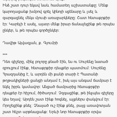
Ինձ շատ դուր եկավ նաև համատեղ աշխատանքը: Մենք
կարողացանք խմբով գրել կինոյի սցենարը և լսել և
զարգացնել մեկս մյուսի առաջարկները: Շատ հետաքրքիր
էր: Կարելի է ասել, այսօր մենք իրար ճանաչեցինք թե որպես
ընկեր, և թե որպես գործընկեր:
Դավիթ Այվազյան, ք. Գյումրի
***
Դեռ գիշերը, մինչ բոլորը քնած էին, ես ու Սուրենը նստած
զրուցում էինք, հետաքրքիր դեպքեր պատմում: Սուրենը
Հրազդանից է, և արդեն մի քանի տարի է Պատանի
թղթակիցների ցանցի անդամ է, իսկ այս անգամ ճամբար է
եկել իբրև կամավոր: Անցած ճամբարից հետաքրքիր
դեպքեր էր հիշում, ծիծաղում: Չզգացինք, թե ինչպես գիշերը
կես եղավ: Արդեն շատ էինք հոգնել, աչքներս փակվում էր:
Որոշեցինք քնել: Չնայած ուշ էինք քնել, բայց առավոտյան
շատ հեշտ արթնացանք: Երևի նոր հետաքրքիր օրվա