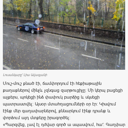
Լուսանկարը՝ Լիա Ավագյանի
Մուշ-մուշ քնած էի, ճամփորդում էի հեքիաթային
քաղաքներով մինչև չզնգաց զարթուցիչը: Մի կերպ բացեցի
աչքերս, պոկեցի ինձ փափուկ բարձից և սկսեցի
պատրաստվել: Այսօր մտահղացումների օր էր: Կիսվում
էինք մեր գաղափարներով, քննարկում էինք դրանք և
փորձում այդ մտքերը իրագործել:
«Պարզվեց, լավ էլ դժվար գործ ա սպասվում, հա՜: Գաղփար