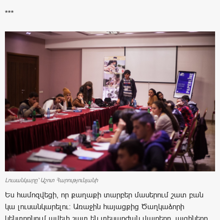
***
Լուսանկարը՝ Աշոտ Հարությունյանի
Ես համոզվեցի, որ քաղաքի տարբեր մասերում շատ բան
կա լուսանկարելու: Առաջին հայացքից Ծաղկաձորի
կենտրոնում ավելի շատ են տեսարժան վայրերը, այգիները,