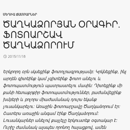
ՄԵԴԻԱ ՃԱՄԲԱՐՆԵՐ
ԾԱՂԿԱՁՈՐՅԱՆ ՕՐԱԳԻՐ.
ՖՈՏՈԱՐՇԱՎ
ԾԱՂԿԱՁՈՐՈՒՄ
2015/11/18
Երկրորդ օրն սկսեցինք ֆոտոլրագրությամբ: Կրկնեցինք, ինչ
արդեն գիտեինք կամ չգիտեինք ֆոտո անելու և
ֆոտոպատմություն պատրաստելու մասին: Դիտեցինք մի
քանի հետաքրքիր ֆոտոպատմություններ, բաժանվեցինք
խմբերի և բոլորս միաժամանակ դուրս եկանք
լուսանկարելու: Առաջին ֆոտոարշավը Ծաղկաձորում էր:
Շատերս առաջին անգամ էինք Ծաղկաձորում:
Լուսանկարներ անելով քայլելը երկուստեք օգտակար է:
Ուրիշ ժամանակ այսպես որոնող հայացքով, ամեն