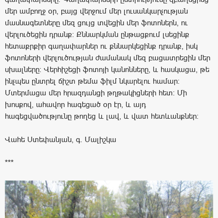
մեր ամբողջ օր, բայց վերջում մեր լուսանկարչության
մասնագետները մեզ ցույց տվեցին մեր ֆոտոներն, ու
վերլուծեցին դրանք: Քննարկման ընթացքում լսեցինք
հետաքրքիր գաղափարներ ու քննարկեցինք դրանք, իսկ
ֆոտոների վերլուծության ժամանակ մեզ բացատրեցին մեր
սխալները: Վերհիշեցի ֆոտոյի կանոնները, և հասկացա, թե
ինչպես ընտրել ճիշտ թեմա ֆիլմ նկարելու համար:
Մտերմացա մեր հրազդանցի թղթակիցների հետ: Մի
խոսքով, ահավոր հագեցած օր էր, և այդ
հագեցվածությունը թողեց և լավ, և վատ հետևանքներ:
Վահե Ստեփանյան, գ. Մալիշկա
***