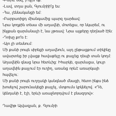
-Լավ, տղա ջան, Գյումրիի՞ց ես:
-Հա, լեննականցի եմ:
-Բարբառիցդ միանգամից պարզ դարձավ:
Նրա կողքին տեսա մի աղավնի, մոտեցա, որ նկարեմ, ու
ինչքան զարմանալի է, նա չթռավ: Նրա աչքերը դեղնած էին:
-Դոխը քո՞ռ է:
-Այո չի տեսնում:
Մի քանի րոպե սիրեցի աղավնուն, այդ ընթացքում տիկինը
ավարտեց իր լվացք հավաքելը ու քայլեց դեպի տան կողմ:
Աղավնին գնաց նրա հետևից: Իհարկե, զարմացա, կույր
աղավնին քայլում էր ուղիղ, առանց որևէ առարկայի
հպվելու:
Մի քանի րոպե ուղղակի կանգնած մնացի, հետո ինքս ինձ
խոսելով շարունակեցի քայլել, մտքումս կրկնելով. «Դե,
կենդանի է, էլի, երևի առաջնորդվում է բնազդով»:
Դավիթ Այվազյան, ք. Գյումրի