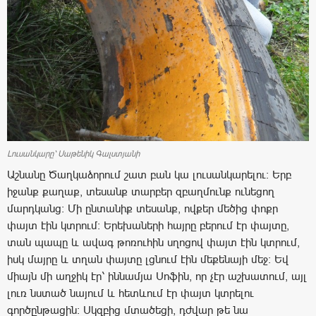
Լուսանկարը՝ Սաթենիկ Գալստյանի
Աշնանը Ծաղկաձորում շատ բան կա լուսանկարելու: Երբ
իջանք քաղաք, տեսանք տարբեր զբաղմունք ունեցող
մարդկանց: Մի ընտանիք տեսանք, ովքեր մեծից փոքր
փայտ էին կտրում: Երեխաների հայրը բերում էր փայտը,
տան պապը և ավագ թոռուհին սղոցով փայտ էին կտրում,
իսկ մայրը և տղան փայտը լցնում էին մեքենայի մեջ: Եվ
միայն մի աղջիկ էր՝ իննամյա Սոֆին, որ չէր աշխատում, այլ
լուռ նստած նայում և հետևում էր փայտ կտրելու
գործընթացին: Սկզբից մտածեցի, դժվար թե նա