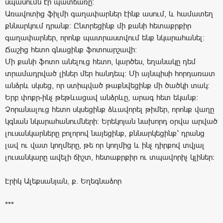
սպասումն էր պատճառը:
Առավոտից ֆիլմի գաղափարներ էինք ասում, և համատեղ
քննարկում դրանք: Ընտրեցինք մի քանի հետաքրքիր
գաղափարներ, որոնք պատրաստվում ենք նկարահանել:
Ճաշից հետո գնացինք ֆոտոարշավի:
Մի քանի ֆոտո անելուց հետո, կարծես, եղանակը դեմ
տրամադրված լիներ մեր հանդեպ: Մի այնպիսի հորդառատ
անձրև սկսեց, որ ստիպված թաքնվեցինք մի ծածկի տակ:
Երբ փոքր-ինչ թեթևացավ անձրևը, արագ հետ եկանք:
Չորանալուց հետո սկսեցինք ձևավորել թիմեր, որոնք վաղը
կգնան նկարահանումների: Երեկոյան նախորդ օրվա արված
լուսանկարները բոլորով նայեցինք, քննարկեցինք՝ դրանց
լավ ու վատ կողմերը, թե որ կողմից և ինչ դիրքով տվյալ
լուսանկարը ավելի ճիշտ, հետաքրքիր ու տպավորիչ կլիներ:
Էրիկ Ալեքսանյան, ք. Եղեգնաձոր
***