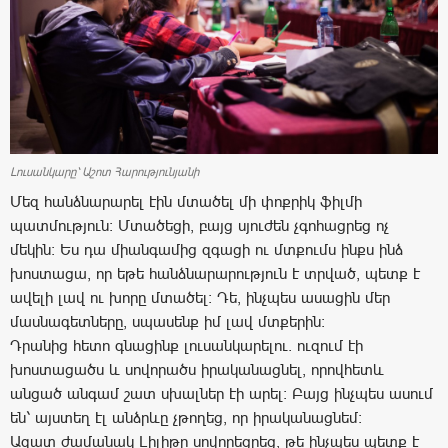
Լուսանկարը՝ Աշոտ Հարությունյանի
Մեզ հանձնարարել էին մտածել մի փոքրիկ ֆիլմի
պատմություն: Մտածեցի, բայց սյուժեն չգոհացրեց ոչ
մեկին: Ես դա միանգամից զգացի ու մտքումս ինքս ինձ
խոստացա, որ եթե հանձնարարություն է տրված, պետք է
ավելի լավ ու խորը մտածել: Դե, ինչպես ասացին մեր
մասնագետները, սպասենք իմ լավ մտքերին:
Դրանից հետո գնացինք լուսանկարելու. ուզում էի
խոստացածս և սովորածս իրականացնել, որովհետև
անցած անգամ շատ սխալներ էի արել: Բայց ինչպես ասում
են՝ այստեղ էլ անձրևը չթողեց, որ իրականացնեմ:
Ազատ ժամանակ Լիլիթը սովորեցրեց, թե ինչպես պետք է