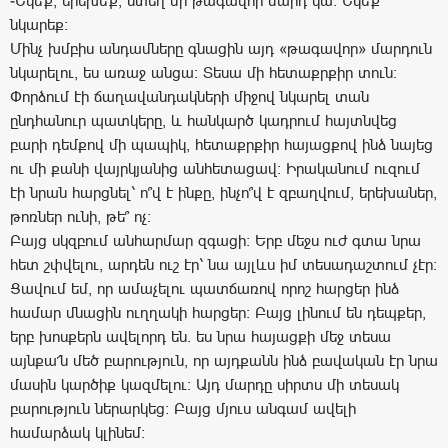
-Եկե՛ք, երեխե՛ք, ստեղ մի թագավոր մարդ կա: Եկե՛ք
նկարեք:
Մինչ խմբիս անդամները գնացին այդ «թագավոր» մարդուն
նկարելու, ես առաջ անցա: Տեսա մի հետաքրքիր տուն:
Փորձում էի ճաղավանդակների միջով նկարել տան
ընդհանուր պատկերը, և հանկարծ կադրում հայտնվեց
բարի դեմքով մի պապիկ, հետաքրքիր հայացքով ինձ նայեց
ու մի քանի վայրկյանից անհետացավ: Իրականում ուզում
էի նրան հարցնել՝ ո՞վ է ինքը, ինչո՞վ է զբաղվում, երեխաներ,
թոռներ ունի, թե՞ ոչ:
Բայց սկզբում անհարմար զգացի: Երբ մեջս ուժ գտա նրա
հետ շփվելու, արդեն ուշ էր՝ նա այլևս իմ տեսադաշտում չէր:
Ցավում եմ, որ ամաչելու պատճառով որոշ հարցեր ինձ
համար մնացին ուղղակի հարցեր: Բայց լինում են դեպքեր,
երբ խոսքերն ավելորդ են. ես նրա հայացքի մեջ տեսա
այնքա՜ն մեծ բարություն, որ այդքանն ինձ բավական էր նրա
մասին կարծիք կազմելու: Այդ մարդը սիրտս մի տեսակ
բարություն ներարկեց: Բայց մյուս անգամ ավելի
համարձակ կլինեմ: