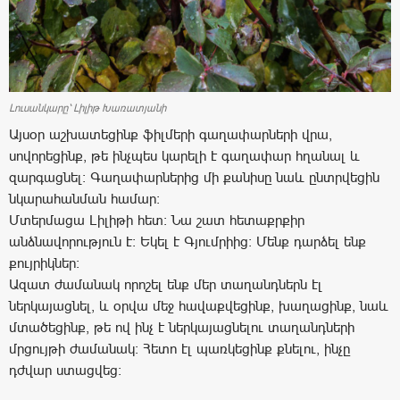
Լուսանկարը՝ Լիլիթ Խառատյանի
Այսօր աշխատեցինք ֆիլմերի գաղափարների վրա,
սովորեցինք, թե ինչպես կարելի է գաղափար հղանալ և
զարգացնել: Գաղափարներից մի քանիսը նաև ընտրվեցին
նկարահանման համար:
Մտերմացա Լիլիթի հետ: Նա շատ հետաքրքիր
անձնավորություն է: Եկել է Գյումրիից: Մենք դարձել ենք
քույրիկներ:
Ազատ ժամանակ որոշել ենք մեր տաղանդներն էլ
ներկայացնել, և օրվա մեջ հավաքվեցինք, խաղացինք, նաև
մտածեցինք, թե ով ինչ է ներկայացնելու տաղանդների
մրցույթի ժամանակ: Հետո էլ պառկեցինք քնելու, ինչը
դժվար ստացվեց: