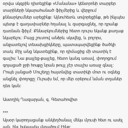
օրվա սկզբին դիտեցինք «Մանանա» կենտրոնի տարբեր
տարիների նկարահանած ֆիլմերից և վերջում
քննարկումներ արեցինք: Այնուհետև սովորեցինք, թե ինչպես
պետք է գաղափարներ հղանալ և զարգացնել, որ դրանք
դառնան ֆիլմ: Քննարկումներից հետո դուրս եկանք քաղաք
նկարելու: Բայց շուտով անձրև սկսվեց, և բոլորս,
անջատելով տեսախցիկները, պատսպարվեցինք ծածկի
տակ: Քիչ անց նկատեցինք, որ դիմացից մի տատիկ է
գալիս: Նա քայլեց-քայլեց, հետո կանգ առավ. փողոցում
գոյացած ջրի հոսքը նրան թույլ չէր տալիս առաջ գնալ:
Րոպե չանցած Մուշեղը հայտնվեց տատիկի մոտ ու օգնեց
անցնել փողոցը: Ուրախ եմ, որ մեր օրերում նման տղաներ
դեռ կան:
Աստղիկ Ղազարյան, գ. Գետահովիտ
***
Այսօր կարողացանք անկեղծանալ մեկս մյուսի հետ ու ասել
այն, ինչ իսկապես մտածում էինք: