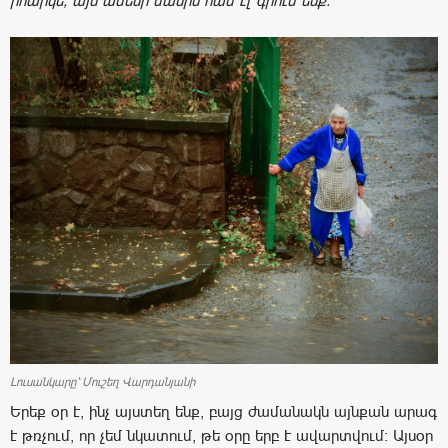
իհարկե, այս ամենի մասին համ էլ գրում ենք:
Լուսանկարը՝ Մուշեղ Վարդանյանի
Երեք օր է, ինչ այստեղ ենք, բայց ժամանակն այնքան արագ
է թռչում, որ չեմ նկատում, թե օրը երբ է ավարտվում: Այսօր