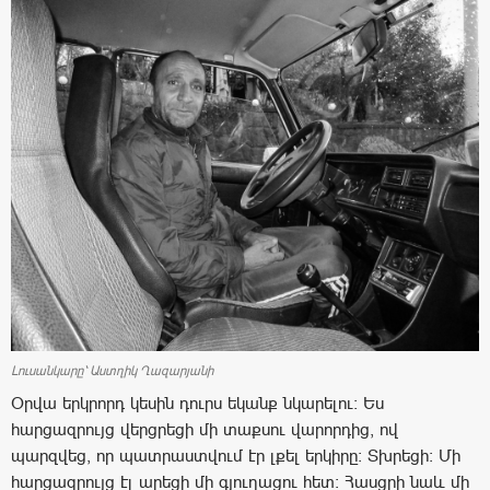
Լուսանկարը՝ Աստղիկ Ղազարյանի
Օրվա երկրորդ կեսին դուրս եկանք նկարելու: Ես
հարցազրույց վերցրեցի մի տաքսու վարորդից, ով
պարզվեց, որ պատրաստվում էր լքել երկիրը: Տխրեցի: Մի
հարցազրույց էլ արեցի մի գյուղացու հետ: Հասցրի նաև մի