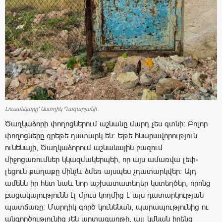
Լուսանկարը՝ Աստղիկ Ղազարյանի
Ծաղկաձորի փողոցներում աշնանը մարդ չես գտնի: Բոլոր
փողոցները գրեթե դատարկ են: Եթե հնարավորություն
ունենայի, Ծաղկաձորում աշնանային բազում
միջոցառումներ կկազմակերպեի, որ այս ամառվա լեփ-
լեցուն քաղաքը մինչև ձմեռ այսպես չդատարկվեր: Այդ
ամենն իր հետ նաև նոր աշխատատեղեր կստեղծեր, որոնց
բացակայությունն էլ մյուս կողմից է այս դատարկության
պատճառը: Մարդիկ գործ կունենան, պարապությունից ու
անգործությունից չեն արտագաղթի, այլ կմնան իրենց