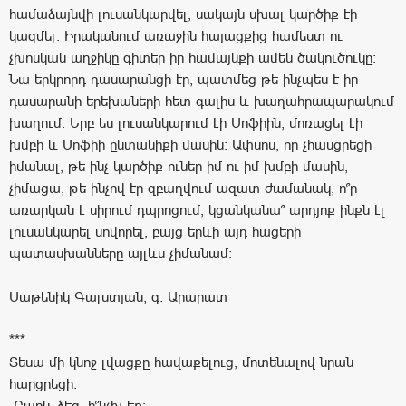
համաձայնվի լուսանկարվել, սակայն սխալ կարծիք էի
կազմել: Իրականում առաջին հայացքից համեստ ու
չխոսկան աղջիկը գիտեր իր համայնքի ամեն ծակուծուկը:
Նա երկրորդ դասարանցի էր, պատմեց թե ինչպես է իր
դասարանի երեխաների հետ գալիս և խաղահրապարակում
խաղում: Երբ ես լուսանկարում էի Սոֆիին, մոռացել էի
խմբի և Սոֆիի ընտանիքի մասին: Ափսոս, որ չհասցրեցի
իմանալ, թե ինչ կարծիք ուներ իմ ու իմ խմբի մասին,
չիմացա, թե ինչով էր զբաղվում ազատ ժամանակ, ո՞ր
առարկան է սիրում դպրոցում, կցանկանա՞ արդյոք ինքն էլ
լուսանկարել սովորել, բայց երևի այդ հացերի
պատասխանները այլևս չիմանամ:
Սաթենիկ Գալստյան, գ. Արարատ
***
Տեսա մի կնոջ լվացքը հավաքելուց, մոտենալով նրան
հարցրեցի.
-Բարև ձեզ, ի՞նչխ եք: