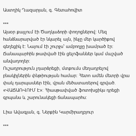
Աստղիկ Ղազարյան, գ. Գետահովիտ
***
Այսօր քայլում էի Ծաղկաձորի փողոցներով: Մեզ
հանձնարարված էր նկարել այն, ինչը մեր կարծիքով
գեղեցիկ է: Նայում էի շուրջս՝ ամբողջը խամրած էր:
Ճանապարհին թափված էին ցելոֆաններ կամ մաշված
անվադողեր:
Ուշադրություն չդարձրեցի, մտքումս մեղադրելով
բնակիչներին փնթիության համար: Հետո ամեն մետրի վրա
փակ դարպասներ էին, վրան մեծատառերով գրված.
«ՎԱՃԱՌՎՈՒՄ Է»: Հիասթափված ֆոտոխցիկս դրեցի
գրպանս և շարունակեցի ճանապարհս:
Լիա Ավագյան, գ. Ներքին Կարմիրաղբյուր
***