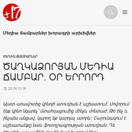
Որոնում
ԱՆՑՆԵԼ ԲՈՎԱՆԴԱԿՈՒԹՅԱՆԸ
Մեդիա ճամբարներ խորագրի արխիվներ
ՄԵԴԻԱ ՃԱՄԲԱՐՆԵՐ
ԾԱՂԿԱՁՈՐՅԱՆ ՄԵԴԻԱ
ՃԱՄԲԱՐ. ՕՐ ԵՐՐՈՐԴ
2015/11/19
Այսօր առավոտից կինոյի ստուդիան է աշխատում: Սովորում
ենք կինո նկարել` մտահղացումից մինչև մոնտաժ: Թե ինչ և
ինչպես անցավ, կարող եք կարդալ ստորև: Շարունակում է
աշխատանքը նաև ֆոտոլրագրության ստուդիան: Դե