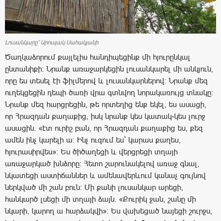
Լուսանկարը՝ Արուսյակ Սահակյանի
Ծաղկաձորում քայլելիս հանդիպեցինք մի հյուրընկալ
ընտանիքի: Նրանք առաջարկեցին լուսանկարել մի անկյուն,
որը ես տեսել էի ֆիլմերով և լուսանկարներով: Նրանք մեզ
ուղեկցեցին դեպի ծառի վրա գտնվող նորակառույց տնակը:
Նրանք մեզ հարցրեցին, թե որտեղից ենք եկել, ես ասացի,
որ Հրազդան քաղաքից, իսկ նրանք կես կատակ-կես լուրջ
ասացին. «էտ ուրիշ բան, որ Հրազդան քաղաքից ես, քեզ
ամեն ինչ կարելի ա: Ինչ ուզում ես` կարաս քաղես,
հյուրասիրվես»: Ես ծիծաղեցի և վերցրեցի տղայի
առաջարկած խնձորը: Հետո շարունակելով առաջ գնալ,
նկատեցի աստիճաններ և ամենավերևում կանաչ գույնով
ներկված մի շան բուն: Մի քանի լուսանկար արեցի,
հանկարծ լսեցի մի տղայի ձայն. «Քուրիկ ջան, շանը մի
նկարի, կարող ա հարձակվի»: Ես վախեցած նայեցի շուրջս,