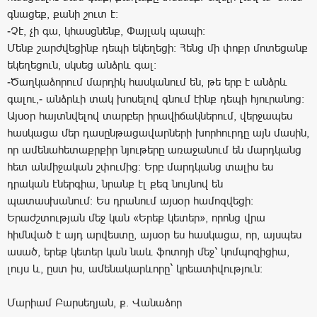
գնացեք, քանի շուտ է:
-Չէ, չի գա, կհասցնենք, Փայլակ պապի:
Մենք շարժվեցինք դեպի եկեղեցի: Հենց մի փոքր մոտեցանք
եկեղեցուն, սկսեց անձրև գալ:
-Ծաղկաձորում մարդիկ հասկանում են, թե երբ է անձրև
գալու,- անձրևի տակ խոսելով գնում էինք դեպի հյուրանոց:
Այսօր հայտնվելով տարբեր իրավիճակներում, վերջապես
հասկացա մեր դասընթացավարների խորհուրդը այն մասին,
որ ամենահետաքրքիր նյութերը առաջանում են մարդկանց
հետ անմիջական շփումից: Երբ մարդկանց տալիս ես
դրական էներգիա, նրանք էլ քեզ նույնով են
պատասխանում: Ես դրանում այսօր համոզվեցի:
Երաժշտության մեջ կան «Երեք կետեր», որոնց վրա
հիմնված է այդ արվեստը, այսօր ես հասկացա, որ, այսպես
ասած, երեք կետեր կան նաև ֆոտոյի մեջ՝ կոմպոզիցիա,
լույս և, ըստ իս, ամենակարևորը` կրեատիվություն:
Մարիամ Բարսեղյան, ք. Վանաձոր