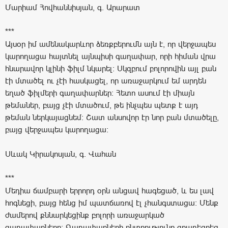
Մարիամ Հովհաննիսյան, գ. Արարատ
***
Այսօր իմ ամենակարևոր ձեռքբերումն այն է, որ վերջապես
կարողացա հայտնել այնպիսի գաղափար, որի հիման վրա
հնարավոր կլինի ֆիլմ նկարել: Սկզբում բոլորովին այլ բան
էի մտածել ու չէի հասկացել, որ առաջարկում եմ արդեն
եղած ֆիլմերի գաղափարներ: Հետո ասում էի միայն
թեմաներ, բայց չէի մտածում, թե ինչպես պետք է այդ
թեման ներկայացնեմ: Շատ անսովոր էր նոր բան մտածելը,
բայց վերջապես կարողացա:
Սևակ Կիրակոսյան, գ. Վահան
***
Մեդիա ճամբարի երրորդ օրն անցավ հագեցած, և ես լավ
հոգնեցի, բայց հենց իմ պատճառով էլ չհանգստացա: Մենք
ժամերով քննարկեցինք բոլորի առաջարկած
գաղափարները: Գաղափարների ընտրությունը զբաղեցրեց