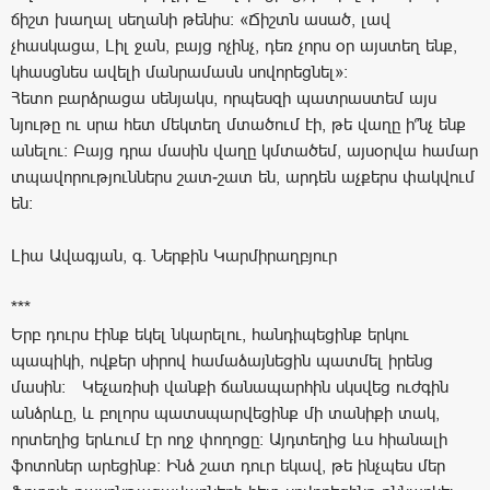
ճիշտ խաղալ սեղանի թենիս: «Ճիշտն ասած, լավ
չհասկացա, Լիլ ջան, բայց ոչինչ, դեռ չորս օր այստեղ ենք,
կհասցնես ավելի մանրամասն սովորեցնել»:
Հետո բարձրացա սենյակս, որպեսզի պատրաստեմ այս
նյութը ու սրա հետ մեկտեղ մտածում էի, թե վաղը ի՞նչ ենք
անելու: Բայց դրա մասին վաղը կմտածեմ, այսօրվա համար
տպավորություններս շատ-շատ են, արդեն աչքերս փակվում
են:
Լիա Ավագյան, գ. Ներքին Կարմիրաղբյուր
***
Երբ դուրս էինք եկել նկարելու, հանդիպեցինք երկու
պապիկի, ովքեր սիրով համաձայնեցին պատմել իրենց
մասին: Կեչառիսի վանքի ճանապարհին սկսվեց ուժգին
անձրևը, և բոլորս պատսպարվեցինք մի տանիքի տակ,
որտեղից երևում էր ողջ փողոցը: Այդտեղից ևս հիանալի
ֆոտոներ արեցինք: Ինձ շատ դուր եկավ, թե ինչպես մեր