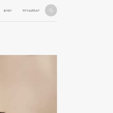
ՎԱՆԴԱԿՈՒԹՅԱՆԸ
ՖՈՏՈ
ՀՈԴՎԱԾՆԵՐ