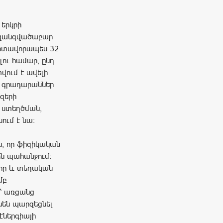
 երկրի
 զանգվածաբար
մոտավորապես 32
ու համար, ընդ
վում է ավելի
ն գրադարաններ
զերի
 ստեղծման,
ում է նա:
, որ ֆիզիկական
են պահանջում:
երը և տեղական
մբ
վ՝ առցանց
նեն պարզեցնել
էներգիայի