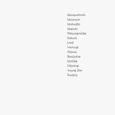
Մարզեր
Արագածոտն
Արարատ
Արմավիր
Արցախ
Գեղարքունիք
Երևան
Լոռի
Կոտայք
Շիրակ
Ջավախք
Սյունիք
Սփյուռք
Վայոց Ձոր
Տավուշ