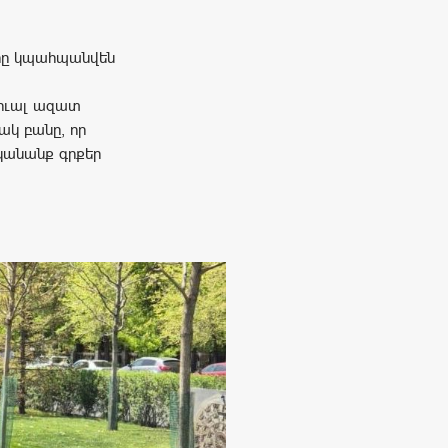
երը կպահպանվեն
տուալ ազատ
ակ բանը, որ
նկանանք գրքեր