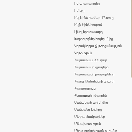
Իմ գրադարակը
Իմ էջը
Ինչ է ինձ համար 17.am-ը
Ինչն է ինձ հուզում
Լինել երիտասարդ
Խորհուրդներ հոգեբանից
Կիրակնօրյա ընթերցանություն
Կրթություն
Հայաստան, XXI դար
Հայաստանի գյուղերը
Հայաստանի քաղաքները
Հայոց Անմահների գունդը
Հարցազրույց
Հետաքրքիր մարդիկ
Մանանայի արխիվից
Մանկանց երկիրը
Մեդիա ճամբարներ
Մենախոսություն
Մեր գյուղերի բառն ու բանը