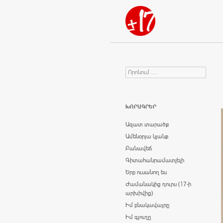
Որոնում
Search for:
ԽՈՐԱԳՐԵՐ
Ազատ տարածք
Ամենօրյա կյանք
Բանավեճ
Գիտահանրամատչելի
Երբ ուսանող ես
Ժամանակից դուրս (17-ի
արխիվից)
Իմ բնակավայրը
Իմ գյուղը