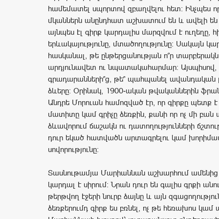
համեմատել սպորտով զբաղվելու հետ: Ինչպես ո
մկաններն անընդհատ աշխատում են և ավելի են 
այնպես էլ գիրք կարդալիս մարզվում է ուղեղը, հի
երևակայությունը, մտածողությունը: Սակայն կա
հասկանալ, թե ընթերցանության ո՞ր տարբերակն
արդյունավետ ու նպատակահարմար: Այսպիսով,
գրադարանների՞ց, թե՞ պահպանել ավանդական 
ձևերը: Օրինակ, 1900-ական թվականներին ֆրա
Անդրե Մորուան համոզված էր, որ գիրքը պետք է
մատիտը կամ գրիչը ձեռքին, քանի որ ոչ մի բան 
ձևավորում ճաշակն ու դատողությունների ճշտութ
դուր եկած հատվածն արտագրելու կամ խորիմաս
սովորությունը։
Տասնութամյա Մարիաննան աշխարհում ամենից
կարդալ է սիրում: Նրան դուր են գալիս գրքի անուշ
թերթվող էջերի նուրբ ձայնը և այն զգացողություն
ձեռքերումդ գիրք ես բռնել, ոչ թե հեռախոս կամ