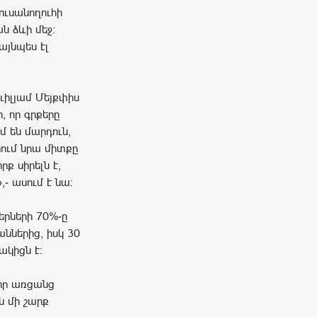
ուսանողուհի
ն ձևի մեջ։
 այնպես էլ
Ուիլյամ Մեյքփիս
, որ գրքերը
մ են մարդուն,
րում նրա միտքը
ք սիրելն է,
,- ասում է նա։
րների 70%-ը
ներից, իսկ 30
ակիցն է։
որ առցանց
 մի շարք