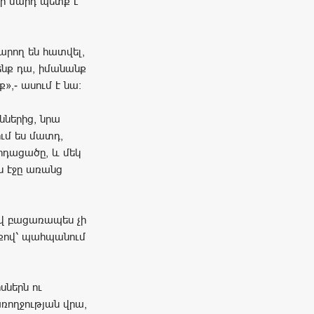
եր մարդ պետք է
արող են հատվել,
ենք դա, իմանանք
,- ասում է նա:
ններից, նրա
ում ես մատդ,
րդացածը, և մեկ
ս էջը առանց
ով բացառապես չի
սքով՝ պահպանում
սներն ու
ռողջության վրա,