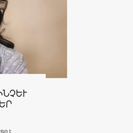
ՉԵՒ Ա
Ր
ելի է