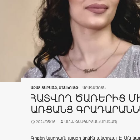
ԱԶԱՏ ՏԱՐԱԾՔ
,
ՄՇԱԿՈՒՅԹ
ԱՐԱԳԱԾՈՏՆ
ՀԱՏՎՈՂ ԾԱՌԵՐԻՑ ՄԻՆ
ՌՑԱՆՑ ԳՐԱԴԱՐԱՆՆԵ
2024/05/16
ԱՆՆԱ ԳԱՍՊԱՐՅԱՆ (ԱՐԱԳԱԾ)
Գրքեր կարդալն այսօր կրկին ակտուալ է: Այն կար