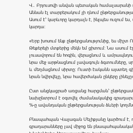
Վ․ Բրյուսովի անվան պետական համալսարանի 
Աննան էլ տարբերակում չի դնում ընթերցանությա
Ասում է՝ կարևորը կարդալն է, ինչպես ուզում ես,
կարդա։
«Երբ խոսում ենք ընթերցանությունից, ես միշտ 
Թեքերեյի մտքերից մեկն եմ ցիտում։ Նա ասում էր
լուսավորում են հոգին, վերացնում և ամրապնդու
նրա մեջ արթնացնում լավագույն ձգտումները, ս
և մեղմացնում սիրտը: Ուստի էականն այստեղ գիր
նրան նվիրվելը, նրա հավերժական ընկերը լինելը»
Ըստ անցկացրած առցանց հարցման՝ ընթերցասե
նախընտրում է օգտվել ժամանակակից գրադարան
%-ը ավանդական ընթերցանության ձևերի կողմն
Բնապահպան Վաչագան Մելիքյանը կարծում է, 
գրադարանները լավ միջոց են բնապահպանական