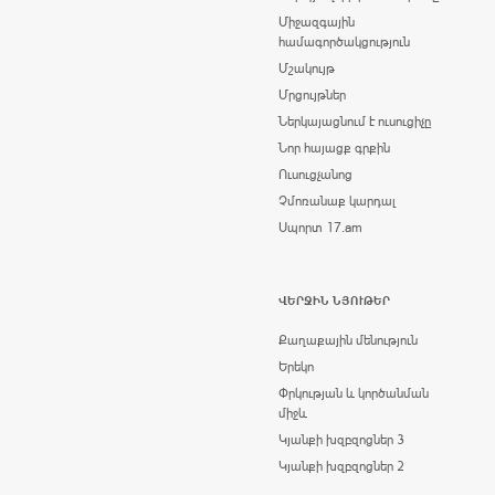
Միջազգային
համագործակցություն
Մշակույթ
Մրցույթներ
Ներկայացնում է ուսուցիչը
Նոր հայացք գրքին
Ուսուցչանոց
Չմոռանաք կարդալ
Սպորտ 17.am
ՎԵՐՋԻՆ ՆՅՈՒԹԵՐ
Քաղաքային մենություն
Երեկո
Փրկության և կործանման
միջև
Կյանքի խզբզոցներ 3
Կյանքի խզբզոցներ 2