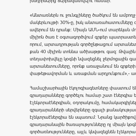
խնդիրներից ձերբազատվելու համար:
«Անտառներն ու ջունգլիները ծածկում են ամբողջ
մակերևույթի 30%-ը, իսկ անտառահատումները
ավերում են դրանք: Միայն ԱՄՆ-ում տարեկան 
միլիոն ծառ է օգտագործվում գրքեր պատրաստել
որում, արտադրության գործընթացում արտանետ
քան 40 միլիոն տոննա ածխաթթու գազ: Թվայի
տեղափոխվելը կօգնի նվազեցնել ջերմոցային գա
արտանետումները, որոնք առաջանում են գրքերի
փաթեթավորման և առաքման արդյունքում»,- աս
Համաշխարհային էկոլոգիագետները փաստում են
գրադարանները գործելու համար շատ էներգիա 
Էլեկտրաէներգիան, օդորակումը, համակարգիչն
գրադարանների սերվերները զգալի քանակությա
էլեկտրաէներգիա են սպառում: Նրանց կարծիքո
գրադարանային ծառայությունները ոչ միայն կօգ
գործառնությունները, այլև կնվազեցնեն էլեկտրա