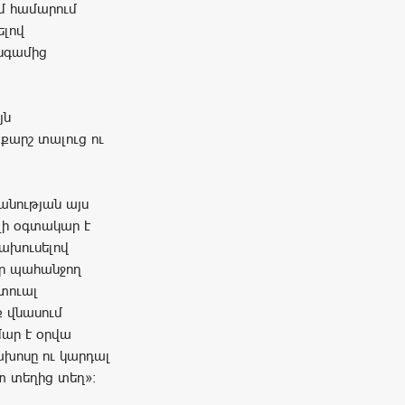
եմ համարում
ելով
նգամից
յն
 քարշ տալուց ու
անության այս
լի օգտակար է
ախուսելով
եր պահանջող
տուալ
ք վնասում
մար է օրվա
խոսը ու կարդալ
տ տեղից տեղ»: