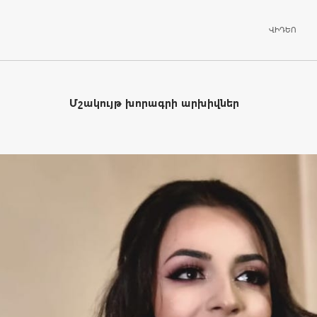
ԱՆՑՆԵԼ ԲՈ
ՎԻԴԵՈ
Մշակույթ խորագրի արխիվներ