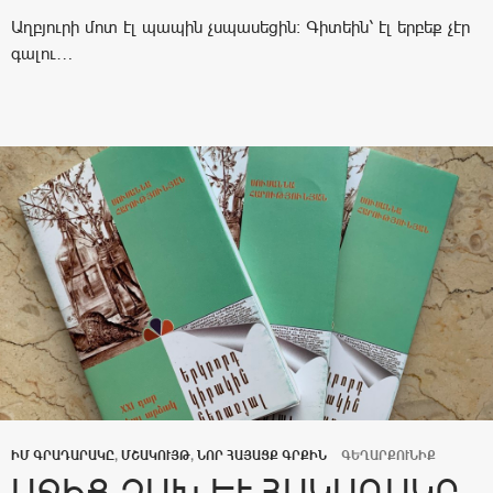
Աղբյուրի մոտ էլ պապին չսպասեցին: Գիտեին՝ էլ երբեք չէր
գալու…
ԻՄ ԳՐԱԴԱՐԱԿԸ
,
ՄՇԱԿՈՒՅԹ
,
ՆՈՐ ՀԱՅԱՑՔ ԳՐՔԻՆ
ԳԵՂԱՐՔՈՒՆԻՔ
ԱՋԻՑ ՁԱԽ ԵՒ ՀԱԿԱՌԱԿԸ