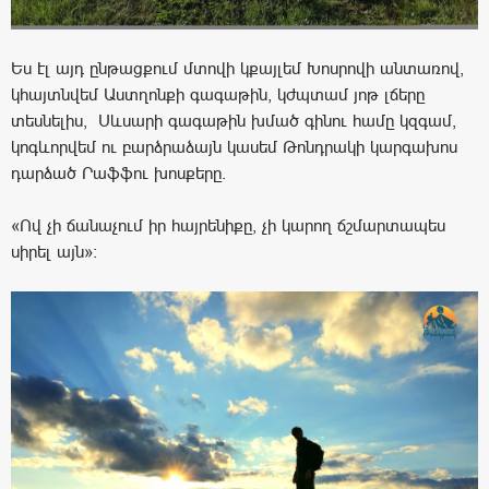
Ես էլ այդ ընթացքում մտովի կքայլեմ Խոսրովի անտառով,
կհայտնվեմ Աստղոնքի գագաթին, կժպտամ յոթ լճերը
տեսնելիս, Սևսարի գագաթին խմած գինու համը կզգամ,
կոգևորվեմ ու բարձրաձայն կասեմ Թոնդրակի կարգախոս
դարձած Րաֆֆու խոսքերը.
«Ով չի ճանաչում իր հայրենիքը, չի կարող ճշմարտապես
սիրել այն»։