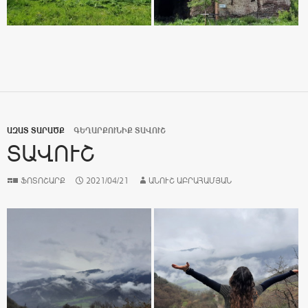
ԱԶԱՏ ՏԱՐԱԾՔ
ԳԵՂԱՐՔՈՒՆԻՔ ՏԱՎՈՒՇ
ՏԱՎՈՒՇ
ՖՈՏՈՇԱՐՔ
2021/04/21
ԱՆՈՒՇ ԱԲՐԱՀԱՄՅԱՆ