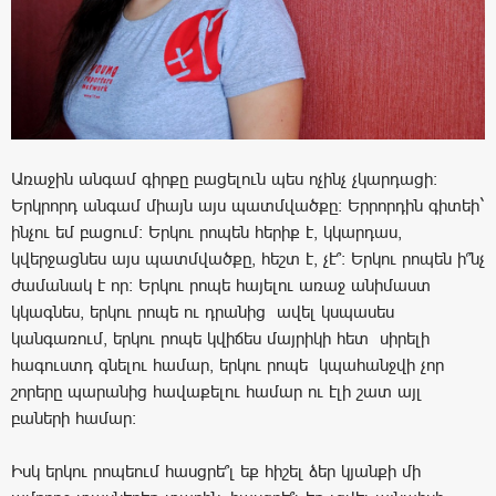
Առաջին անգամ գիրքը բացելուն պես ոչինչ չկարդացի:
Երկրորդ անգամ միայն այս պատմվածքը: Երրորդին գիտեի`
ինչու եմ բացում: Երկու րոպեն հերիք է, կկարդաս,
կվերջացնես այս պատմվածքը, հեշտ է, չէ՞: Երկու րոպեն ի՞նչ
ժամանակ է որ: Երկու րոպե հայելու առաջ անիմաստ
կկագնես, երկու րոպե ու դրանից ավել կսպասես
կանգառում, երկու րոպե կվիճես մայրիկի հետ սիրելի
հագուստդ գնելու համար, երկու րոպե կպահանջվի չոր
շորերը պարանից հավաքելու համար ու էլի շատ այլ
բաների համար:
Իսկ երկու րոպեում հասցրե՞լ եք հիշել ձեր կյանքի մի