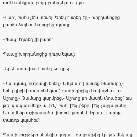
ամեն անկյուն, բայց բահը չկա ու չկա:
-Լաո՜, բահս չե՞ս տեսել: Երեկ էստեղ էր,- խորդանոցից
բարձր ձայնով հարցրեց պապը:
-Պապ, էդտեղ չի բահդ:
Պապը խորդանոցից դուրս եկավ:
-Երեկ առավոտ էստեղ եմ դրել։
-Հա, պապ, ուղղակի երեկ,- կմկմալով խոսեց Թամարը,-
երեկ զիբիլի ավտոն եկավ՝ թաղի զիբիլը հավաքելու, ու
Աշոտը,- Թամարը կարմրեց,- Աշոտը քո մասին մտածեց՝ բա
թե պապան մեղք ա, ի՞նչ բահ, ի՞նչ բերք, ի՞նչ չարչարանք:
Ես ամենը աշխատածս փողով կառնեմ: Իրան էլ առոք-
փառոք կպահեմ:
Պապի շուրթերը սկսեցին դողալ․ զայրույթից էր, թե մեկ այլ