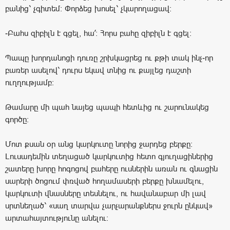
բանից՝ չգիտեմ։ Փորձեց խոսել՝ չկարողացավ։
-Բահս զիբիլն է գցել, հա՛: Հորս բահը զիբիլն է գցել։
Պապը խորդանոցի դուռը շրխկացրեց ու քթի տակ ինչ-որ
բառեր ասելով՝ դուրս եկավ տնից ու քայլեց դաշտի
ուղղությամբ:
Թամարը մի պահ նայեց պապի հետևից ու շարունակեց
գործը:
Մոտ քսան օր անց կարկուտը նորից ջարդեց բերքը:
Լուսադեմին տեղացած կարկուտից հետո գյուղացիներից
շատերը խորը հոգոցով բահերը ուսներին առան ու գնացին
սարերի ծոցում փռված հողամասերի բերքը խնամելու,
կարկուտի վնասները տեսնելու, ու հավանաբար մի լավ
սրտնեղած՝ «սաղ տարվա չարչարանքներս ջուրն ընկավ»
արտահայտությունը անելու: