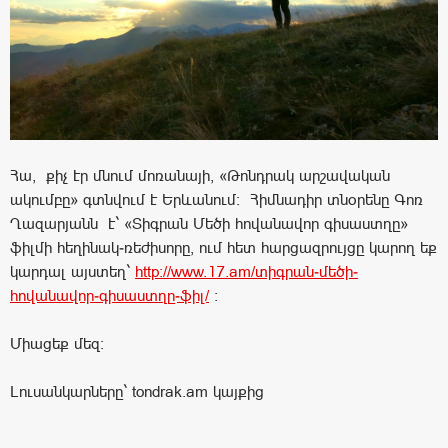
Հա, քիչ էր մնում մոռանայի, «Թոնդրակ արշավական
ակումբը» գտնվում է Երևանում։ Հիմնադիր տնօրենը Գոռ
Ղազարյանն է` «Տիգրան Մեծի հովանավոր գիսաստղը»
ֆիլմի հեղինակ-ռեժիսորը, ում հետ հարցազրույցը կարող եք
կարդալ այստեղ`
http://www.17.am/տիգրան-մեծի-
հովանավոր-գիսաստղը-ֆիլ/
:
Միացեք մեզ:
Լուսանկարները` tondrak.am կայքից