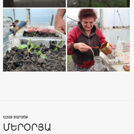
ԱԶԱՏ ՏԱՐԱԾՔ
ՄԵՐՕՐՅԱ