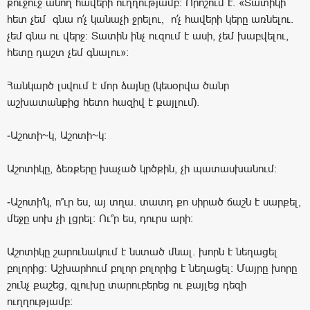
քուջուջ անող հավերի ուղղությամբ։ Որոշում է. «Տատիկի
հետ չեմ գնա ո՛չ կանաչի ջրելու, ո՛չ հավերի կերը առնելու.
չեմ գնա ու վերջ։ Տատին ինչ ուզում է ասի, չեմ խաբվելու,
հետը դաշտ չեմ գնալու»:
Հանկարծ լսվում է մոր ձայնը (կեսօրվա ծանր
աշխատանքից հետո հազիվ է քայլում).
-Աշոտի~կ, Աշոտի~կ։
Աշոտիկը, ձեռքերը խաչած կրծքին, չի պատասխանում։
-Աշոտի՛կ, ո՞ւր ես, այ տղա. տատդ քո սիրած ճաշն է սարքել,
մեջը սոխ չի լցրել։ Ու՞ր ես, դուրս արի։
Աշոտիկը շարունակում է նստած մնալ. խորն է նեղացել
բոլորից։ Աշխարհում բոլոր բոլորից է նեղացել։ Մայրը խորը
շունչ քաշեց, գլուխը տարուբերեց ու քայլեց դեզի
ուղղությամբ։