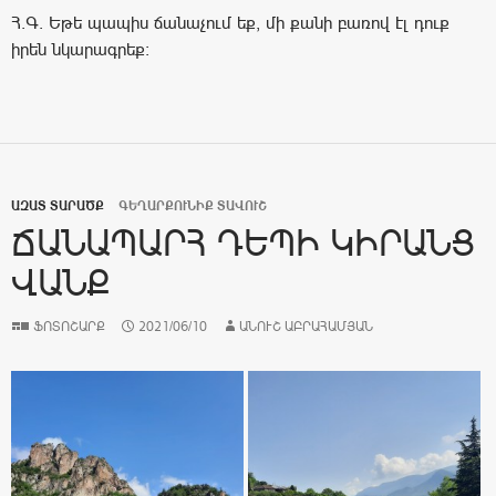
Հ.Գ. Եթե պապիս ճանաչում եք, մի քանի բառով էլ դուք
իրեն նկարագրեք:
ԱԶԱՏ ՏԱՐԱԾՔ
ԳԵՂԱՐՔՈՒՆԻՔ ՏԱՎՈՒՇ
ՃԱՆԱՊԱՐՀ ԴԵՊԻ ԿԻՐԱՆՑ
ՎԱՆՔ
ՖՈՏՈՇԱՐՔ
2021/06/10
ԱՆՈՒՇ ԱԲՐԱՀԱՄՅԱՆ