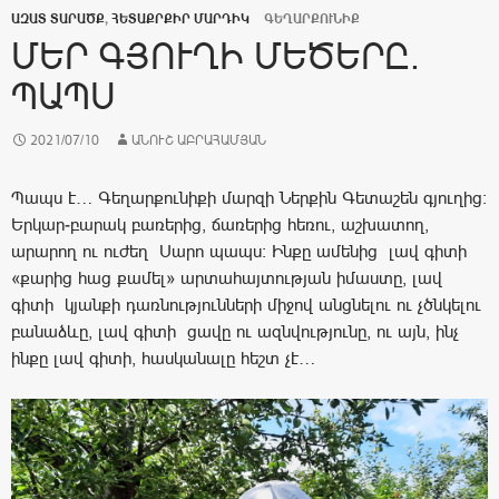
ԱԶԱՏ ՏԱՐԱԾՔ
,
ՀԵՏԱՔՐՔԻՐ ՄԱՐԴԻԿ
ԳԵՂԱՐՔՈՒՆԻՔ
ՄԵՐ ԳՅՈՒՂԻ ՄԵԾԵՐԸ.
ՊԱՊՍ
2021/07/10
ԱՆՈՒՇ ԱԲՐԱՀԱՄՅԱՆ
Պապս է… Գեղարքունիքի մարզի Ներքին Գետաշեն գյուղից:
Երկար-բարակ բառերից, ճառերից հեռու, աշխատող,
արարող ու ուժեղ Սարո պապս։ Ինքը ամենից լավ գիտի
«քարից հաց քամել» արտահայտության իմաստը, լավ
գիտի կյանքի դառնությունների միջով անցնելու ու չծնկելու
բանաձևը, լավ գիտի ցավը ու ազնվությունը, ու այն, ինչ
ինքը լավ գիտի, հասկանալը հեշտ չէ…