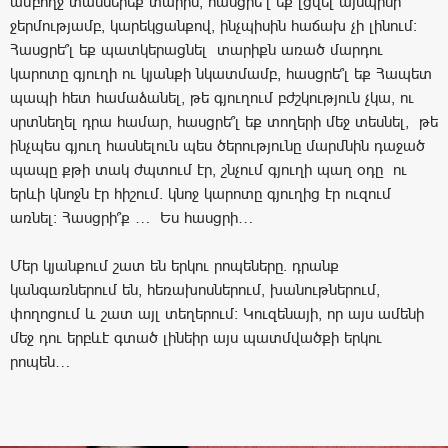
ամբողջ տասներեք տարին, հասցրե՞լ եք լցվել այնպիսի
ջերմությամբ, կարեկցանքով, ինչպիսին հաճախ չի լինում:
Հասցրե՞լ եք պատկերացնել տարիքն առած մարդու
կարոտը գյուղի ու կյանքի նկատմամբ, հասցրե՞լ եք Հապետ
պապի հետ համաձանել, թե գյուղում բժշկություն չկա, ու
սրտնեղել դրա համար, հասցրե՞լ եք տողերի մեջ տեսնել, թե
ինչպես գյուղ հասնելուն պես ծերությունը մարմնին դաջած
պապը քթի տակ ժպտում էր, շնչում գյուղի պաղ օդը ու
երևի կնոջն էր հիշում. կնոջ կարոտը գյուղից էր ուզում
առնել: Հասցրի՞ք … Ես հասցրի…
Մեր կյանքում շատ են երկու րոպեները. դրանք
կանգառներում են, հեռախոսներում, խանութներում,
փողոցում և շատ այլ տեղերում: Կուզենայի, որ այս ամենի
մեջ դու երբևէ գտած լինեիր այս պատմվածքի երկու
րոպեն…