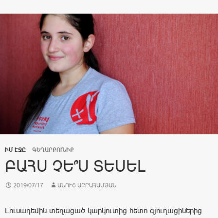
ԻՄ ԷՋԸ
ԳԵՂԱՐՔՈՒՆԻՔ
ԲԱՀՍ ՉԵ՞Ս ՏԵՍԵԼ
2019/07/17
ԱՆՈՒՇ ԱԲՐԱՀԱՄՅԱՆ
Լուսադեմին տեղացած կարկուտից հետո գյուղացիներից