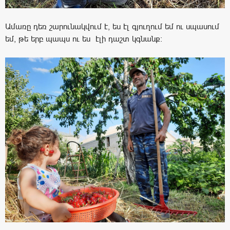
Ամառը դեռ շարունակվում է, ես էլ գյուղում եմ ու սպասում
եմ, թե երբ պապս ու ես էլի դաշտ կգնանք: