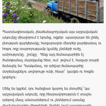
Պատմագիտական, բնաճանաչողական այս արշավական
ակումբը միավորում է նրանց, ովքեր պատրաստ են լինել
բնության զարկերակը, հազարավոր մետրեր բարձրանալ ու
հոգու ողջ տարողությամբ կլանել լեռների ուժը,
ամրությունը, շունչը։ Հենց այդ ճանապարհին էլ
ծանոթանալ մարդկանց հետ, ում թվում է, հազար տարի
ճանաչել ես։ Հասկանալ, որ դժվար ճանապարհը
մտրեմացնելու սովորույթ ունի, հնար` կամքն ու հոգին
կոփելու։
Մինչ ես կգրեմ, դու հանգիստ կարող ես մտածել` կա
արշավական ակումբ, որը հնարավորություն է տալիս
օրերով մնալ անտառներում ու լեռներում առանց
ժամանակակից միջոցների։ Գտնել կամ պատրաստել