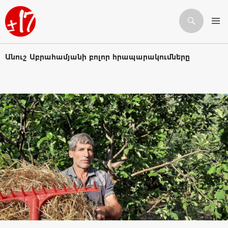
Որոնում
ԱՆՑՆԵԼ ԲՈՎԱՆԴԱԿՈՒԹՅԱՆԸ
Անուշ Աբրահամյանի բոլոր հրապարակումները