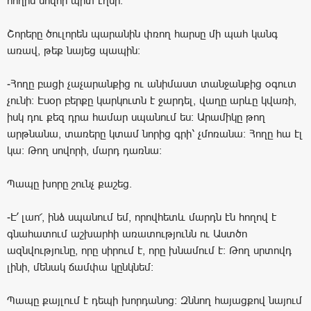
հողին սովոր պիտ էղնի:
Շորերը ծուլորեն պարանին փռող հարսը մի պահ կանգ
առավ, թեք նայեց պապին:
-Հողը բացի չաչարանքից ու անիմաստ տանջանքից օգուտ
չունի: Էսօր բերքը կարկուտն է ջարդել, վաղը արևը կվառի,
իսկ դու քեզ դրա համար սպանում ես: Արամիկը թող
արթնանա, տառերը կտամ նորից գրի՝ չմոռանա։ Հողը հա էլ
կա։ Թող սովորի, մարդ դառնա:
Պապը խորը շունչ քաշեց.
-Է՛ լաո՜, ինձ սպանում եմ, որովհետև մարդն էն հողով է
գնահատում աշխարհի առատությունն ու Աստծո
ազնվությունը, որը սիրում է, որը խնամում է: Թող սրտովդ
լինի, մենակ ճամփա կընկնեմ։
Պապը քայլում է դեպի խորդանոց: Զննող հայացքով նայում