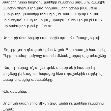
շատերը խորը հոգոցով բահերը ուսներին առան ու գնացին
սարերի ծոցում փռված հողամասերի բերքը խնամելու,
կարկուտի վնասները տեսնելու, ու հավանաբար մի լավ
սրտնեղած՝ «սաղ տարվա չարչարանքներս ջուրն ընկավ»
արտահայտությունը անելու:
Աղբյուրի մոտ երկար սպասեցին պապին: Պապը չեկավ:
-Տղե՜րք, շուտ գնացած կլինի Արշոն: Հաստատ չի համբերել:
Բերքի համար ամբողջ տարին մենակ չարչարվեց տնաշենը:
-Հա, ո՜չ հարսը, ո՜չ տղեն, գոնե մեկ օր ձևի համար էդ
կողմերը չերևացին,- հայացքը հեռու դաշտերին ուղղելով
ասաց նրանցից ամենածերը:
-Էհ, գնացինք։
Աղբյուրի սառը ջրից մի-մի կում արին ու բահերը ուսներին
առան: