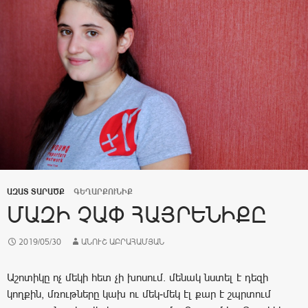
ԱԶԱՏ ՏԱՐԱԾՔ
ԳԵՂԱՐՔՈՒՆԻՔ
ՄԱԶԻ ՉԱՓ ՀԱՅՐԵՆԻՔԸ
2019/05/30
ԱՆՈՒՇ ԱԲՐԱՀԱՄՅԱՆ
Աշոտիկը ոչ մեկի հետ չի խոսում. մենակ նստել է դեզի
կողքին, մռութները կախ ու մեկ-մեկ էլ քար է շպրտում