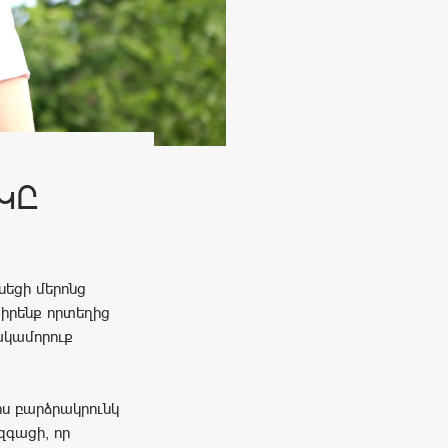
ԿԸ
եցի մերոնց
 իրենք որտեղից
ակամորուք
րս բարձրակրունկ
զգացի, որ