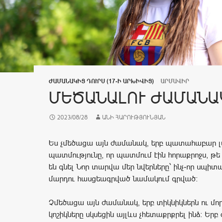
ԺԱՄԱՆԱԿԻՑ ԴՈՒՐՍ (17-Ի ԱՐԽԻՎԻՑ)
ԱՐՄԱՎԻՐ
ՄԵԾԱՆԱԼՈՒ ԺԱՄԱՆԱ
2023/08/28
ԱՆԻ ՀԱՐՈՒԹՅՈՒՆՅԱՆ
Ես չմեծացա այն ժամանակ, երբ պատահաբար լս
պատմությունը, որ պատմում էին հորաքրոջս, թե
են գնել Նոր տարվա մեր նվերները` ինչ-որ սպիտ
մարդու հասցեագրված նամակում գրված:
Չմեծացա այն ժամանակ, երբ տիկնիկներն ու մո
կոշիկները սկսեցին այլևս չհետաքրքրել ինձ: Երբ 