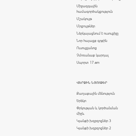
Միջազգային
համագործակցություն
Մշակույթ
Մրցույթներ
Ներկայացնում է ուսուցիչը
Նոր հայացք գրքին
Ուսուցչանոց
Չմոռանաք կարդալ
Սպորտ 17.am
ՎԵՐՋԻՆ ՆՅՈՒԹԵՐ
Քաղաքային մենություն
Երեկո
Փրկության և կործանման
միջև
Կյանքի խզբզոցներ 3
Կյանքի խզբզոցներ 2