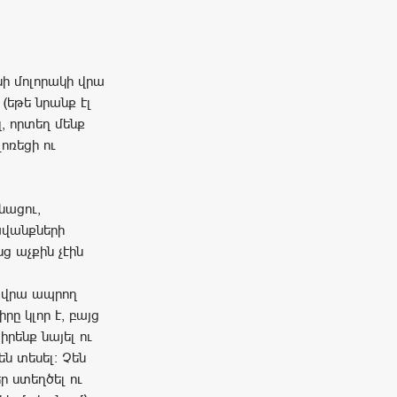
նի մոլորակի վրա
 (եթե նրանք էլ
զ, որտեղ մենք
լոռեցի ու
նացու,
ավանքների
ց աչքին չէին
դի վրա ապրող
րը կլոր է, բայց
րենք նայել ու
են տեսել: Չեն
ր ստեղծել ու