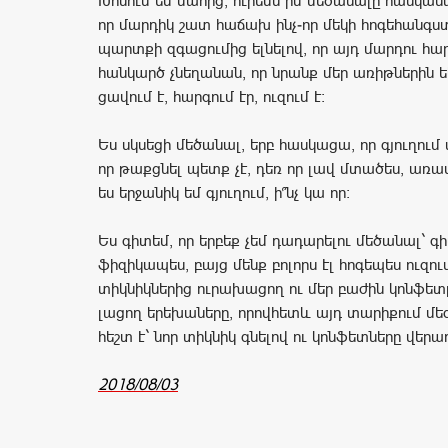
Խոսում եմ մահից, ուրեմն իմ մեծանալը հասկանա
որ մարդիկ շատ հաճախ ինչ-որ մեկի հոգեհանգստ
պարտքի զգացումից ելնելով, որ այդ մարդու հ
հանկարծ չնեղանան, որ նրանք մեր առիթներին եկե
ցավում է, հարգում էր, ուզում է:
Ես սկսեցի մեծանալ, երբ հասկացա, որ գյուղում 
որ թաքցնել պետք չէ, դեռ որ լավ մտածես, առավե
ես երջանիկ եմ գյուղում, ի՞նչ կա որ:
Ես գիտեմ, որ երբեք չեմ դադարելու մեծանալ` 
ֆիզիկապես, բայց մենք բոլորս էլ հոգեպես ուզում
տիկնիկներից ուրախացող ու մեր բաժին կոնֆետը
լացող երեխաները, որովհետև այդ տարիքում մե
հեշտ է` նոր տիկնիկ գնելով ու կոնֆետները վերա
2018/08/03