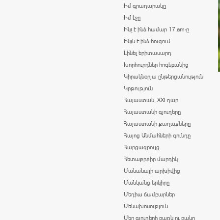
Իմ գրադարակը
Իմ էջը
Ինչ է ինձ համար 17.am-ը
Ինչն է ինձ հուզում
Լինել երիտասարդ
Խորհուրդներ հոգեբանից
Կիրակնօրյա ընթերցանություն
Կրթություն
Հայաստան, XXI դար
Հայաստանի գյուղերը
Հայաստանի քաղաքները
Հայոց Անմահների գունդը
Հարցազրույց
Հետաքրքիր մարդիկ
Մանանայի արխիվից
Մանկանց երկիրը
Մեդիա ճամբարներ
Մենախոսություն
Մեր գյուղերի բառն ու բանը