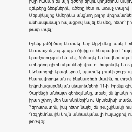
ինչի համար են այդ գծերի երկու կողմերում մար
զենքերը ձեռքներին, գծերը հետ ու առաջ տալով, 
Մեքսիկայից Ամերիկա անցնող բոլոր միգրանտնե
անհասկանալի հայացքով նայել են մեզ, հետո՝ իրա
թափ տվել։
Իրենք քմծիծաղ են տվել, երբ Արքիմեդը ասել է «
են առաջին շոգեքարշի ծխից ու հնարավոր է՝ այ
երաժշտություն են լսել, ծիծաղել են հավերժակա
ստեղծող գիտնականների վրա ու հայտնվել են Ժյո
Լեոնարդոյի երազներում, պատմել լուսնի շուրջ 
հնարավորության ու ինքնաթիռի մասին, ու փոշմա
երկուհազարմեկյան սեպտեմբերի 11-ի: Իրենք գի
Չարենցի անհայտ գերեզմանը, տեսել են կրակի 
իրար շփող մեր նախնիներին ու Արտեմիսի տաճ
Հերոստատին, իսկ հետո նայել են թաշկինակի հ
Դեզդեմոնային նույն անհասկանալի հայացքով ու 
թոթվել: