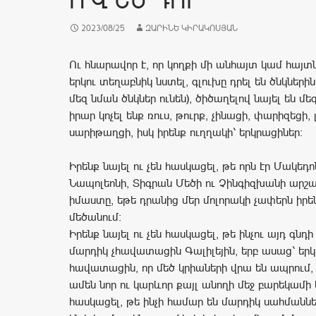
Ո՞Վ ԵՍ ԴՈՒ
2023/08/25
ԶԱՐԻՆԵ ԿԻՐԱԿՈՍՅԱՆ
Ու հնարավոր է, որ կողքի մի անհայտ կամ հայտ
երկու տեղաբնիկ նստել, գլուխը դրել են ծնկներին
մեզ նման ծնկներ ունեն), ծիծաղելով նայել են մե
իրար կոչել ենք ռուս, թուրք, չինացի, փարիզեցի, 
սարիթաղցի, իսկ իրենք ուղղակի՝ երկրացիներ:
Իրենք նայել ու չեն հասկացել, թե որն էր Մակեդո
Նապոլեոնի, Տիգրան Մեծի ու Չինգիզխանի արշ
իմաստը, եթե դրանից մեր մոլորակի չափերն իրեն
մեծանում:
Իրենք նայել ու չեն հասկացել, թե ինչու այդ գն
մարդիկ չհավատացին Գալիլեյին, երբ ասաց՝ երկի
հավատացին, որ մեծ կրիաների վրա են ապրում, ի
ամեն նոր ու կարևոր քայլ անողի մեջ բարեկամի 
հասկացել, թե ինչի համար են մարդիկ սահմաննե