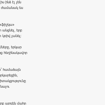
ս ինձ էլ չեն
յդ ժամանակ ես
 «ֆիշկա»
 անցնել, երբ
 կռիվ չանել:
մները, երկար
նց հեղինակավոր
էի` համաձայն
երկարեցին,
գիտակցությունը
նալու
երբ արդեն մահը