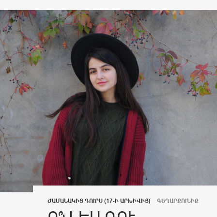
ԺԱՄԱՆԱԿԻՑ ԴՈՒՐՍ (17-Ի ԱՐԽԻՎԻՑ)
ԳԵՂԱՐՔՈՒՆԻՔ