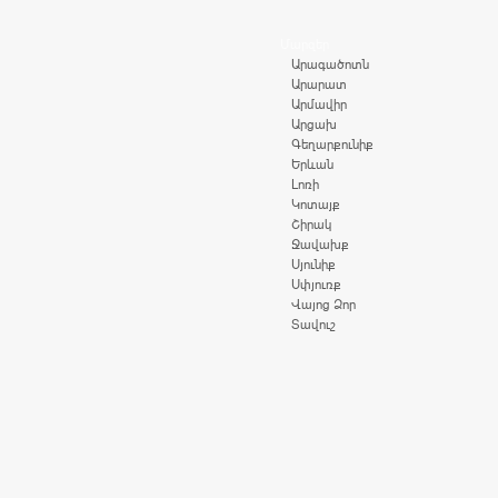
Մարզեր
Արագածոտն
Արարատ
Արմավիր
Արցախ
Գեղարքունիք
Երևան
Լոռի
Կոտայք
Շիրակ
Ջավախք
Սյունիք
Սփյուռք
Վայոց Ձոր
Տավուշ