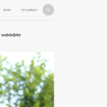
ՎԱՆԴԱԿՈՒԹՅԱՆԸ
ՖՈՏՈ
ՀՈԴՎԱԾՆԵՐ
ի արխիվներ