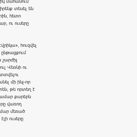
դիկ մահանում՝
իրենք տեսել են
րին, հետո
ր, ու ուսերը
էվրիկա», հուզվել
դ ընթացքում
ն շարժիչ
ւլ Վեռնի ու
պտտվելու
նել մի ինչ-որ
տեն, թե որտեղ է
համար քարերն
արը վառող
ամար մեռած
էլի ուսերը