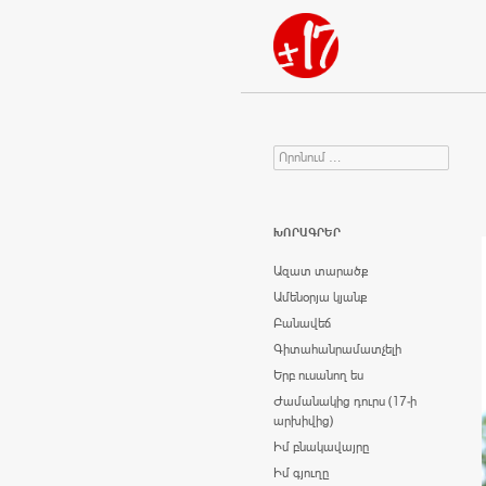
Որոնում
Search for:
ԽՈՐԱԳՐԵՐ
Ազատ տարածք
Ամենօրյա կյանք
Բանավեճ
Գիտահանրամատչելի
Երբ ուսանող ես
Ժամանակից դուրս (17-ի
արխիվից)
Իմ բնակավայրը
Իմ գյուղը