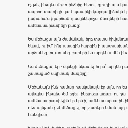
ոչ թե, ինչպես միշտ ինձնից հեռու, գյուղի այս կ
ապրող տատիկի կամ պապիկի կարգավիճակն էր
չափահա՛ս չդարձած դասընկերոջս, ծնողների հա
ամենասարսափելի բառը:
Ես մեծացա այն ժամանակ, երբ տատս հիվանդա
եկավ, ու իմ` ի՞նչ ասացին հարցին ի պատասխան
արձակեց, ու առանց բառերի ես արդեն ամեն ինչ
Ես մեծացա, երբ սկսեցի նկատել հորս` արդեն 
շատացած սպիտակ մազերը:
Մեծանալն ինձ համար հասկանալն էր այն, որ ես մի
այնպես, ինչպես չեմ եղել լինելուցս առաջ, ու դա
ամենասարսափելին էր երևի, ամենասարսափելին
դեռ այնքան չեմ մեծացել, որ շատերի նման այդ 
հանգիստ: