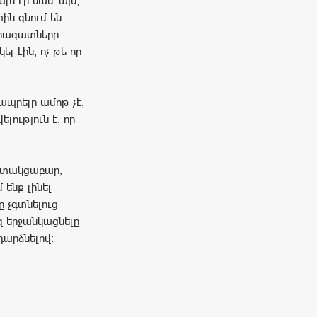
լն էր նաև այն,
ին գնում են
արազատները
լ էին, ոչ թե որ
ապրելը ամոթ չէ,
լություն է, որ
գիտակցաբար,
 ենք լինել
 չգտնելուց
զ երջանկացնելը
դարձնելով: