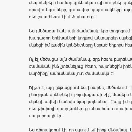
սեպտեմբերի համար գրենական պիտույքներ գնելի
գրավում գույները, գունավոր պայուսակները, ա
դեռ շատ հեռու էի մեծանալուց:
Ես չմեծացա նաև այն ժամանակ, երբ փողոցում
խաղացող երեխաների կողքով անտարբեր սկսեցի
սկսեցի իմ բաժին կոնֆետները կերած եղբորս հետ
Ոչ էլ մեծացա այն ժամանակ, երբ հեռու բարեկա
ժամանակ ինձ չտեսնելուց հետո, հայտնեցին իրե
կարծիքը` ամուսնանալուդ ժամանակն է:
Ճիշտ է, այդ ընթացքում ես, իհարկե, մեծանում 
բնության օրենքների. բոյովացա մի քիչ, մազերս 
սկսեցի ավելի հաճախ նյարդայնանալ: Բայց իմ 
դեռ քիմիայի դասը չանելուց անսահման ուրախա
մակարդակի էր:
Ես գիտակցում էի, որ սկսում եմ իրոք մեծանալ, 