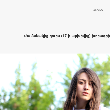
ԱՆՑՆԵԼ ԲՈ
ՎԻԴԵՈ
Ժամանակից դուրս (17-ի արխիվից) խորագր