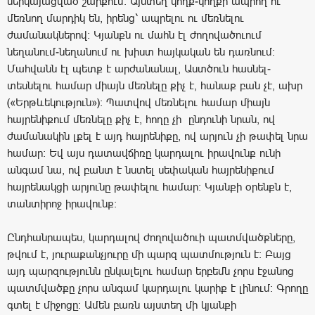
ներկայացված շարքում։ Այստեղ կողք-կողքի ապրող ու
մեռնող մարդիկ են, իրենց՝ ապրելու ու մեռնելու
ժամանակներով։ Կյանքն ու մահն էլ ժողովածուում
նեղանում-նեղանում ու խիստ հայկական են դառնում։
Մահվանն էլ պետք է արժանանալ, Աստծուն հասնել-
տեսնելու համար միայն մեռնելը քիչ է, հանաք բան չէ, ախր
(«Երթևեկություն»)։ Պատվով մեռնելու համար միայն
հայրենիքում մեռնելը քիչ է, հողը չի ընդունի նրան, ով
ժամանակին լքել է այդ հայրենիքը, ով արյուն չի թափել նրա
համար։ Եվ այս դատավճիռը կարդալու իրավունք ունի
անգամ նա, ով բանտ է նստել սեփական հայրենիքում
հայրենակցի արյունը թափելու համար։ Կյանքի օրենքն է,
տանտիրոջ իրավունք։
Ընդհանրապես, կարդալով ժողովածուի պատմվածքները,
թվում է, յուրաքանչյուրը մի պարզ պատմություն է։ Բայց
այդ պարզությունն ընկալելու համար երբեմն չորս էջանոց
պատմվածքը չորս անգամ կարդալու կարիք է լինում։ Գրողը
գտել է միջոցը։ Ամեն բառն այստեղ մի կյանքի