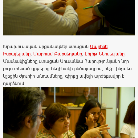
Խրախուսական մրցանակներ ստացան
Մարինե
Իսրայելյանը
,
Մարիամ Բարսեղյանը
,
Լիլիթ Ներսեսյանը
:
Մասնակիցները ստացան Սուսաննա Հարությունյանի նոր
լույս տեսած գրքերից հեղինակի ընծայագրով, ինչը, ինչպես
նշեցին ժյուրիի անդամները, գիրքը ավելի արժեքավոր է
դարձնում: