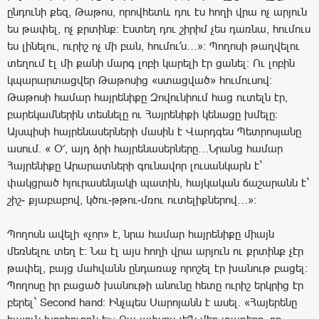
ընդունի քեզ, Թաթոս, որովհետև դու էս հողի վրա ոչ արյուն
ես թափել, ոչ քրտինք։ Էստեղ դու շիրիմ չես դառնա, հումուս
ես լինելու, ուրիշ ոչ մի բան, հումու՛ս…»։ Պողոսի թաղվելու
տեղում էլ մի քանի մարգ լոբի կարելի էր ցանել։ Ու լոբին
կպարարտացվեր Թաթոսից «ստացված» հումուսով։
Թաթոսի համար հայրենիքը Զովունիում հաց ուտելն էր,
բարեկամներին տեսնելը ու Հայրենիքի կենացը խմելը։
Այսպիսի հայրենասերների մասին է Վարդգես Պետրոսյանը
ասում. « Օ՜, այդ ձրի հայրենասերները…Նրանց համար
Հայրենիքը Արարատների գունավոր լուսանկարն է`
փակցրած հյուրասենյակի պատին, հայկական ճաշարանն է`
շիշ- քյաբաբով, կծու-թթու-մռու ուտելիքներով…»։
Պողոսն ավելի «չոր» է, նրա համար հայրենիքը միայն
մեռնելու տեղ է։ Նա էլ այս հողի վրա արյուն ու քրտինք չէր
թափել, բայց մահվանն ընդառաջ որոշել էր խանութ բացել։
Պողոսը իր բացած խանութի անունը հետը ուրիշ երկրից էր
բերել` Second hand։ Ինչպես Սարոյանն է ասել. «Հայերենը