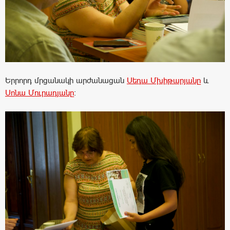
Երրորդ մրցանակի արժանացան
Սեդա Մխիթարյանը
և
Սոնա Մուրադյանը
: