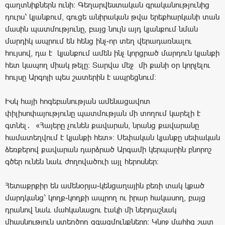
գաղտնիքներն ունի։ Գեղարվեստական գրականությունից
դուրս՝ կյանքում, գուցե անիրական թվա երեքհարկանի տան
մասին պատմությունը, բայց նույն այդ կյանքում նման
մարդիկ ապրում են հենց ինչ-որ տեղ վերադառնալու
հույսով, դա է կյանքում ամեն ինչ կորցրած մարդուն կյանքի
հետ կապող միակ թելը։ Տարվա մեջ մի քանի օր կորչելու
հույսը Արգոյի պես շատերին է ապրեցնում։
Իսկ հայի հոգեբանության ամենացավոտ
փիլիսոփայությունը պատմության մի տողում կարելի է
գտնել․ «Հայերը չունեն քավարան, նրանց քավարանը
համատեղվում է կյանքի հետ»։ Սեփական կյանքը սեփական
ձեռքերով քավարան դարձրած Արգամի կերպարին բնորոշ
գծեր ունեն նաև ժողովածուի այլ հերոսներ։
Հետաքրքիր են ամենօրյա-կենցաղային բեռի տակ կքած
մարդկանց՝ կողք-կողքի ապրող ու իրար հակասող, բայց
դրանով նաև մահկանացու էակի մի ներդաշնակ
միասնություն ստեղծող զգացմունքները։ Կնոջ մահից շատ