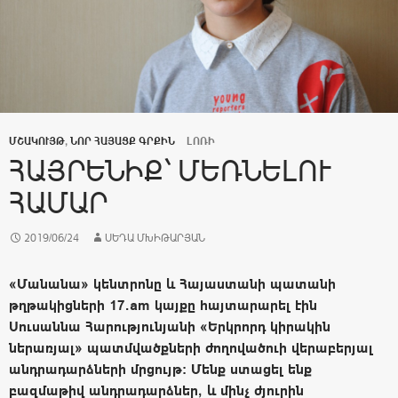
ՄՇԱԿՈՒՅԹ
,
ՆՈՐ ՀԱՅԱՑՔ ԳՐՔԻՆ
ԼՈՌԻ
ՀԱՅՐԵՆԻՔ` ՄԵՌՆԵԼՈՒ
ՀԱՄԱՐ
2019/06/24
ՍԵԴԱ ՄԽԻԹԱՐՅԱՆ
«Մանանա» կենտրոնը և Հայաստանի պատանի
թղթակիցների 17.am կայքը հայտարարել էին
Սուսաննա Հարությունյանի «Երկրորդ կիրակին
ներառյալ» պատմվածքների ժողովածուի վերաբերյալ
անդրադարձների մրցույթ: Մենք ստացել ենք
բազմաթիվ անդրադարձներ, և մինչ ժյուրին