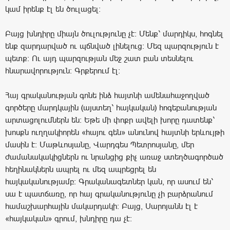
կամ իրենք էլ են ծուլացել։
Բայց խնդիրը միայն ծուլությունը չէ։ Մենք՝ մարդիկս, հոգնել
ենք զարդարված ու պճնված լինելուց։ Մեզ պարզություն է
պետք։ Ու այդ պարզության մեջ շատ բան տեսնելու
հնարավորություն։ Գրքերում էլ։
Հայ գրականության գոնե ինձ հայտնի ամենահաջողված
գործերը մարդկային (այստեղ՝ հայկական) հոգեբանության
արտացոլումներն են։ Եթե մի փոքր ավելի խորը դատենք՝
խոսքն ուղղակիորեն «հայու գեն» անունով հայտնի երևույթի
մասին է։ Մաթևոսյանը, Վարդգես Պետրոսյանը, մեր
ժամանակակիցներն ու նրանցից քիչ առաջ ստեղծագործած
հեղինակներն ապրել ու մեզ ապրեցրել են
հայկականությամբ։ Գրականագետներ կան, որ ասում են՝
սա է պատճառը, որ հայ գրականությունը չի բարձրանում
համաշխարհային մակարդակի։ Բայց, Սարոյանն էլ է
«հայկական» գրում, խնդիրը դա չէ։