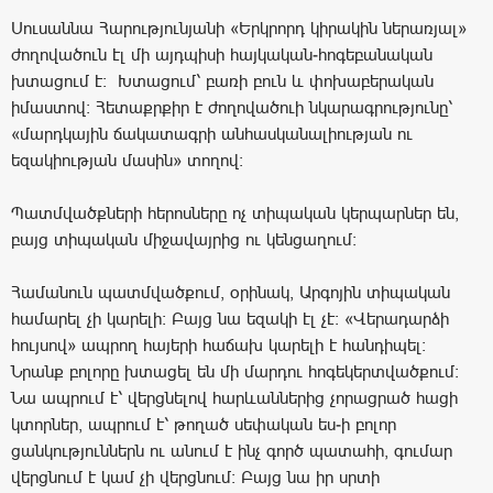
Սուսաննա Հարությունյանի «Երկրորդ կիրակին ներառյալ»
ժողովածուն էլ մի այդպիսի հայկական-հոգեբանական
խտացում է։ Խտացում՝ բառի բուն և փոխաբերական
իմաստով։ Հետաքրքիր է ժողովածուի նկարագրությունը՝
«մարդկային ճակատագրի անհասկանալիության ու
եզակիության մասին» տողով։
Պատմվածքների հերոսները ոչ տիպական կերպարներ են,
բայց տիպական միջավայրից ու կենցաղում։
Համանուն պատմվածքում, օրինակ, Արգոյին տիպական
համարել չի կարելի։ Բայց նա եզակի էլ չէ։ «Վերադարձի
հույսով» ապրող հայերի հաճախ կարելի է հանդիպել։
Նրանք բոլորը խտացել են մի մարդու հոգեկերտվածքում։
Նա ապրում է՝ վերցնելով հարևաններից չորացրած հացի
կտորներ, ապրում է՝ թողած սեփական ես-ի բոլոր
ցանկություններն ու անում է ինչ գործ պատահի, գումար
վերցնում է կամ չի վերցնում։ Բայց նա իր սրտի