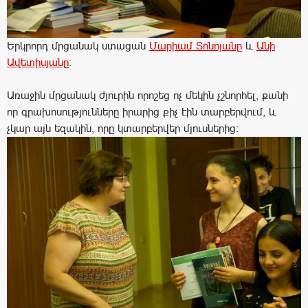
Երկրորդ մրցանակ ստացան
Մարիամ Տոնոյանը
և
Անի
Ավետիսյանը
:
Առաջին մրցանակ ժյուրին որոշեց ոչ մեկին չշնորհել, քանի
որ գրախոսությունները իրարից քիչ էին տարբերվում, և
չկար այն եզակին, որը կտարբերվեր մյուսներից: