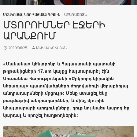
ՄՇԱԿՈՒՅԹ
,
ՆՈՐ ՀԱՅԱՑՔ ԳՐՔԻՆ
ԱՐԱԳԱԾՈՏՆ
ՄՏՈՐՈՒՄՆԵՐ ԷՋԵՐԻ
ԱՐԱՆՔՈՒՄ
2019/06/25
ԱՆԻ ԱՎԵՏԻՍՅԱՆ
«Մանանա» կենտրոնը և Հայաստանի պատանի
թղթակիցների 17.am կայքը հայտարարել էին
Սուսաննա Հարությունյանի «Երկրորդ կիրակին
ներառյալ» պատմվածքների ժողովածուի վերաբերյալ
անդրադարձների մրցույթ: Մենք ստացել ենք
բազմաթիվ անդրադարձներ, և մինչ ժյուրին
կհայտարարի արդյունքները, դուք նույնպես կարող եք
կարդալ և որոշել հաղթողներին: