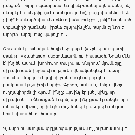
չանցած բոլորը պատրաստ են կիսել-տանել այն ամենն, ինչ
մնացել էր խեղճից («Ժառանգություն»), բայց վախենում են՝
չլինի՞ հանկարծ վնասեն «Աստվածաշունչը», չլինի՞ հանկարծ
սրբապիղծ դառնան, իրենք էդպիսին չեն, հարսն էլ նոր է
աբորտ արել, ո՞նց կարելի է․․․։
Շուշանն էլ իսկական հայի կերպար է («Արևելյան պատի
տակ»)․ «թասիբով», սկզբունքային ու իրասածի։ Նրան մեկ
է՝ ինչ են ասում, խորհուրդ տալիս ու խնդրում մյուսները,
վիրավորված ինքնասիրությունը վերականգնել է պետք,
«նորմալ մարդուն էդպիսի բանը նույնիսկ որպես
բամբասանք չպիտի կպնի»։ Գրողը, սակայն, մինչև վերջ
ուղղակիորեն չի գրում՝ ի՞նչը։ Այդ ինչ էր լսել կինը, որ
վիրավորել էր ծերացած հոգին, այդ ի՞նչ ցավ էր անցել իր ու
տերտերի միջով, որ խեղճը փոշմանել էր մեղքերն անգամ
նրան վստահելու համար։
Կյանքի ու մահվան փիլիսոփայությունն էլ յուրահատուկ է