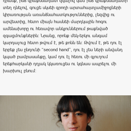
դրանք, ինձ գրաքննադատ զգալով կամ ինձ գրաքննադատի
տեղ դնելով, գուցե սկսեի գրողի արտահայտչամիջոցների
կիրառության առանձնահատկություններից, լեզվից ու
արվեստից, հետո միայն հասնեի մարդկային հոգու
ամենախորը ու հեռավոր անկյուններում թաքնված
զգացմունքներին։ Նրանց, որոնք մեկ-երկու անգամ
կարդալուց հետո թվում է, թե քոնն են։ Թվում է, թե դու էլ
երբեք չես ընդունի “second hand”, դու էլ չես ների անվանդ
կպած բամբասանքը, կամ դու էլ հեռու մի գյուղում
երեքհարկանի դղյակ կկառուցես ու կգնաս ապրելու մի
խարխուլ բնում։