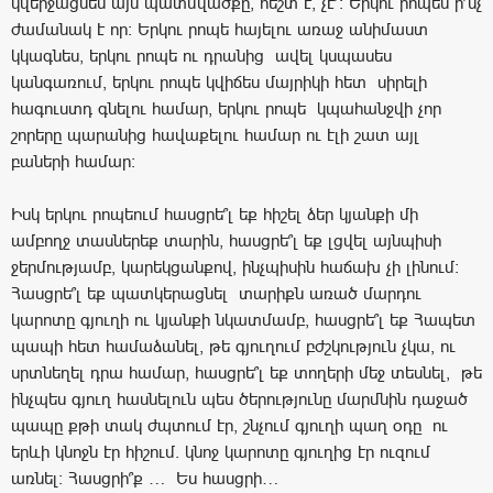
կվերջացնես այս պատմվածքը, հեշտ է, չէ՞: Երկու րոպեն ի՞նչ
ժամանակ է որ: Երկու րոպե հայելու առաջ անիմաստ
կկագնես, երկու րոպե ու դրանից ավել կսպասես
կանգառում, երկու րոպե կվիճես մայրիկի հետ սիրելի
հագուստդ գնելու համար, երկու րոպե կպահանջվի չոր
շորերը պարանից հավաքելու համար ու էլի շատ այլ
բաների համար:
Իսկ երկու րոպեում հասցրե՞լ եք հիշել ձեր կյանքի մի
ամբողջ տասներեք տարին, հասցրե՞լ եք լցվել այնպիսի
ջերմությամբ, կարեկցանքով, ինչպիսին հաճախ չի լինում:
Հասցրե՞լ եք պատկերացնել տարիքն առած մարդու
կարոտը գյուղի ու կյանքի նկատմամբ, հասցրե՞լ եք Հապետ
պապի հետ համաձանել, թե գյուղում բժշկություն չկա, ու
սրտնեղել դրա համար, հասցրե՞լ եք տողերի մեջ տեսնել, թե
ինչպես գյուղ հասնելուն պես ծերությունը մարմնին դաջած
պապը քթի տակ ժպտում էր, շնչում գյուղի պաղ օդը ու
երևի կնոջն էր հիշում. կնոջ կարոտը գյուղից էր ուզում
առնել: Հասցրի՞ք … Ես հասցրի…