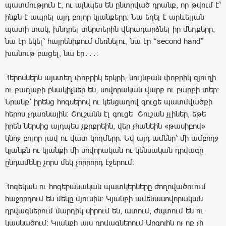
պատմություն է, ու այնպես են ընտրված դրանք, որ թվում է՝
ինքն է ապրել այդ բոլոր կյանքերը։ Նա եղել է արևելյան
պատի տակ, խնդրել տերտերին վերադարձնել իր մեղքերը,
նա էր եկել՝ հայրենիքում մեռնելու, նա էր “second hand”
խանութ բացել, նա էր․․․։
Հերոսներն այստեղ փոքրիկ երկրի, նույնքան փոքրիկ գյուղի
ու քաղաքի բնակիչներ են, սովորական վարք ու բարքի տեր։
Նրանք՝ իրենց հոգսերով ու կենցաղով գուցե պատմվածքի
հերոս չդառնային։ Շուշանն էլ գուցե Շուշան չլիներ, եթե
իրեն ներսից այդպես չքրքրեին, վեր չհանեին «թասիբով»
կնոջ բոլոր լավ ու վատ կողմերը։ Եվ այդ ամենը՝ մի ամբողջ
կյանքն ու կյանքի մի սովորական ու կենսական դրվագը
ընդամենը չորս մեկ չորրորդ էջերում։
Հոգեկան ու հոգեբանական պատկերները ժողովածուում
հաջորդում են մեկը մյուսին։ Կյանքի ամենասովորական
դրվագներում մարդիկ սիրում են, ատում, ժպտում են ու
կասկածում։ Կյանքի այս դրվագներում Արգոյին ոչ ոք չի