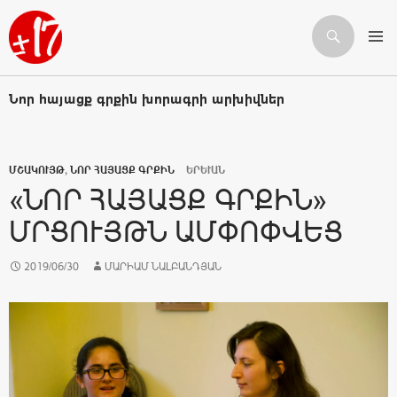
Որոնում
ԱՆՑՆԵԼ ԲՈՎԱՆԴԱԿՈՒԹՅԱՆԸ
Նոր հայացք գրքին խորագրի արխիվներ
ՄՇԱԿՈՒՅԹ
,
ՆՈՐ ՀԱՅԱՑՔ ԳՐՔԻՆ
ԵՐԵՒԱՆ
«ՆՈՐ ՀԱՅԱՑՔ ԳՐՔԻՆ»
ՄՐՑՈՒՅԹՆ ԱՄՓՈՓՎԵՑ
2019/06/30
ՄԱՐԻԱՄ ՆԱԼԲԱՆԴՅԱՆ