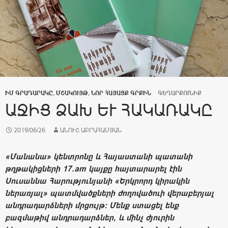
ԻՄ ԳՐԱԴԱՐԱԿԸ
,
ՄՇԱԿՈՒՅԹ
,
ՆՈՐ ՀԱՅԱՑՔ ԳՐՔԻՆ
ԳԵՂԱՐՔՈՒՆԻՔ
ԱՋԻՑ ՁԱԽ ԵՒ ՀԱԿԱՌԱԿԸ
2019/06/26
ԱՆՈՒՇ ԱԲՐԱՀԱՄՅԱՆ
«Մանանա» կենտրոնը և Հայաստանի պատանի
թղթակիցների 17.am կայքը հայտարարել էին
Սուսաննա Հարությունյանի «Երկրորդ կիրակին
ներառյալ» պատմվածքների ժողովածուի վերաբերյալ
անդրադարձների մրցույթ: Մենք ստացել ենք
բազմաթիվ անդրադարձներ, և մինչ ժյուրին