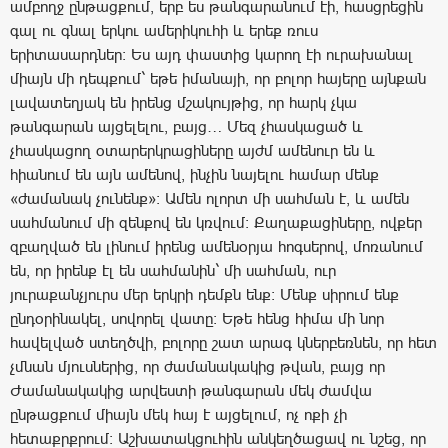
ամբողջ ընթացքում, երբ ես թանգարանում էի, հասցրեցին
գալ ու գնալ երկու ամերիկուհի և երեք ռուս
երիտասարդներ։ Ես այդ փաստից կարող էի ուրախանալ
միայն մի դեպքում` եթե իմանայի, որ բոլոր հայերը այնքան
լավատեղյակ են իրենց մշակույթից, որ հարկ չկա
թանգարան այցելելու, բայց… Մեզ չհասկացած և
չհասկացող օտարերկրացիները այժմ ամենուր են և
հիանում են այն ամենով, ինչին նայելու համար մենք
«ժամանակ չունենք»։ Ամեն ոլորտ մի սահման է, և ամեն
սահմանում մի զենքով են կռվում։ Քաղաքացիները, ովքեր
զբաղված են լինում իրենց ամենօրյա հոգսերով, մոռանում
են, որ իրենք էլ են սահմանին` մի սահման, ուր
յուրաքանչյուրս մեր երկրի դեմքն ենք։ Մենք սիրում ենք
ընդօրինակել, սովորել վատը։ Եթե հենց հիմա մի նոր
հավելված ստեղծվի, բոլորը շատ արագ կներբեռնեն, որ հետ
չմնան մյուսներից, որ ժամանակակից թվան, բայց որ
Ժամանակակից արվեստի թանգարան մեկ ժամվա
ընթացքում միայն մեկ հայ է այցելում, ոչ ոքի չի
հետաքրքրում։ Աշխատակցուհին անկեղծացավ ու նշեց, որ