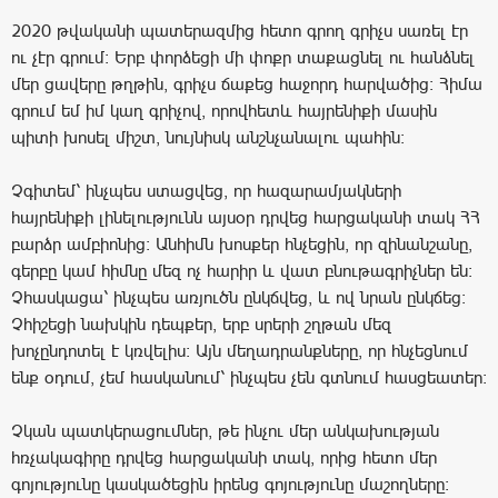
2020 թվականի պատերազմից հետո գրող գրիչս սառել էր
ու չէր գրում։ Երբ փորձեցի մի փոքր տաքացնել ու հանձնել
մեր ցավերը թղթին, գրիչս ճաքեց հաջորդ հարվածից։ Հիմա
գրում եմ իմ կաղ գրիչով, որովհետև հայրենիքի մասին
պիտի խոսել միշտ, նույնիսկ անշնչանալու պահին։
Չգիտեմ՝ ինչպես ստացվեց, որ հազարամյակների
հայրենիքի լինելությունն այսօր դրվեց հարցականի տակ ՀՀ
բարձր ամբիոնից։ Անհիմն խոսքեր հնչեցին, որ զինանշանը,
գերբը կամ հիմնը մեզ ոչ հարիր և վատ բնութագրիչներ են։
Չհասկացա՝ ինչպես առյուծն ընկճվեց, և ով նրան ընկճեց։
Չհիշեցի նախկին դեպքեր, երբ սրերի շղթան մեզ
խոչընդոտել է կռվելիս։ Այն մեղադրանքները, որ հնչեցնում
ենք օդում, չեմ հասկանում՝ ինչպես չեն գտնում հասցեատեր։
Չկան պատկերացումներ, թե ինչու մեր անկախության
հռչակագիրը դրվեց հարցականի տակ, որից հետո մեր
գոյությունը կասկածեցին իրենց գոյությունը մաշողները։