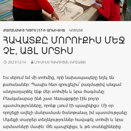
ԺԱՄԱՆԱԿԻՑ ԴՈՒՐՍ (17-Ի ԱՐԽԻՎԻՑ)
ԿՈՏԱՅՔ
ՀԱՎԱՏՔԸ ՄՈՐՈՒՔԻՍ ՄԵՋ
ՉԷ, ԱՅԼ ՍՐՏԻՍ
2023/12/14
ԼՈՒՍԻՆԵ ՀԱԿՈԲՅԱՆ (ԿՈՏԱՅՔ)
Ես սերում եմ մի տոհմից, որի նախապապերը եղել են
քահանաներ: Պապիս հետ զրուցելիս` բազմաթիվ անգամ
անդրադարձել ենք մեր տոհմին և նրա ծագմանը:
Բնականաբար ինձ շատ հետաքրքիր էին բոլոր
պատմությունները, որոնք լսում էի պապիկիցս: Մի օր
որոշեցի ավելի մանրամասն ծանոթանալ իմ պատմությանը:
Սկսեցի տարբեր տեղեկություններ հավաքել տոհմի և նրա
արմատների մասին: Թե պապիկիցս, և թե տանեցիներից