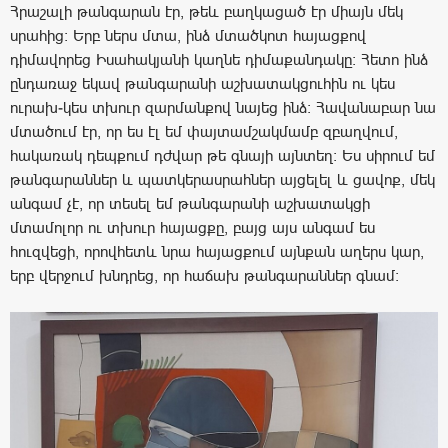
Հրաշալի թանգարան էր, թեև բաղկացած էր միայն մեկ
սրահից։ Երբ ներս մտա, ինձ մտածկոտ հայացքով
դիմավորեց Իսահակյանի կաղնե դիմաքանդակը: Հետո ինձ
ընդառաջ եկավ թանգարանի աշխատակցուհին ու կես
ուրախ-կես տխուր զարմանքով նայեց ինձ։ Հավանաբար նա
մտածում էր, որ ես էլ եմ փայտամշակմամբ զբաղվում,
հակառակ դեպքում դժվար թե գնայի այնտեղ։ Ես սիրում եմ
թանգարաններ և պատկերասրահներ այցելել և ցավոք, մեկ
անգամ չէ, որ տեսել եմ թանգարանի աշխատակցի
մտամոլոր ու տխուր հայացքը, բայց այս անգամ ես
հուզվեցի, որովհետև նրա հայացքում այնքան աղերս կար,
երբ վերջում խնդրեց, որ հաճախ թանգարաններ գնամ: