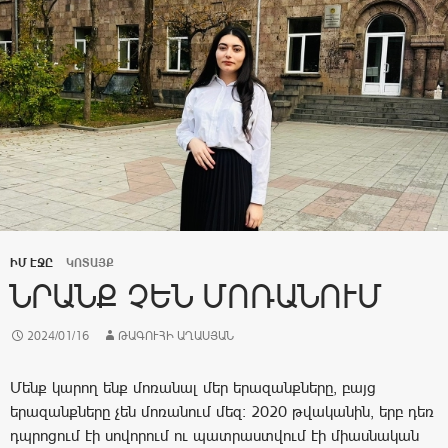
ԻՄ ԷՋԸ
ԿՈՏԱՅՔ
ՆՐԱՆՔ ՉԵՆ ՄՈՌԱՆՈՒՄ
2024/01/16
ԹԱԳՈՒՀԻ ԱՂԱՍՅԱՆ
Մենք կարող ենք մոռանալ մեր երազանքները, բայց
երազանքները չեն մոռանում մեզ: 2020 թվականին, երբ դեռ
դպրոցում էի սովորում ու պատրաստվում էի միասնական