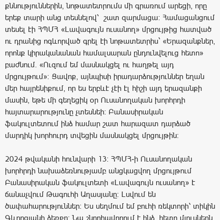
քննություններին, նոթատետրումս մի գրառում արեցի, որը
երեք տարի անց տեսնելով՝ շատ զարմացա: Համացանցում
տեսել էի ՀՊՄՀ «Լավագույն ուսանող» մրցույթից հատված
ու դրանից ոգևորված գրել էի նոթատետրիս` «Երազանքներ,
որոնք կիրականանան համալսարան ընդունվելուց հետո»
բաժնում. «Ուզում եմ մասնակցել ու հաղթել այդ
մրցույթում»: Ցավոք, այնպիսի իրադարձություններ եղան
մեր հայրենիքում, որ ես երբևէ չէի էլ հիշի այդ երազանքի
մասին, եթե մի գեղեցիկ օր Ուսանողական խորհրդի
հայտարարությունը չտեսնեի: Բանասիրական
ֆակուլտետում ինձ համար շատ հարազատ դարձած
մարդիկ խորհուրդ տվեցին մասնակցել մրցույթին:
2024 թվականի հունվարի 13: ՀՊՄՀ-ի Ուսանողական
խորհրդի նախաձեռնությամբ անցկացվող մրցույթում
Բանասիրական ֆակուլտետի «Լավագույն ուսանող» է
ճանաչվում Թագուհի Աղասյանը: Լսվում են
ծափահարություններ: Ես սեղմում եմ բուհի ռեկտորի՝ տիկին
Գևորգյանի ձեռքը: Նա շնորհավորում է ինձ, հետո մյուսներն