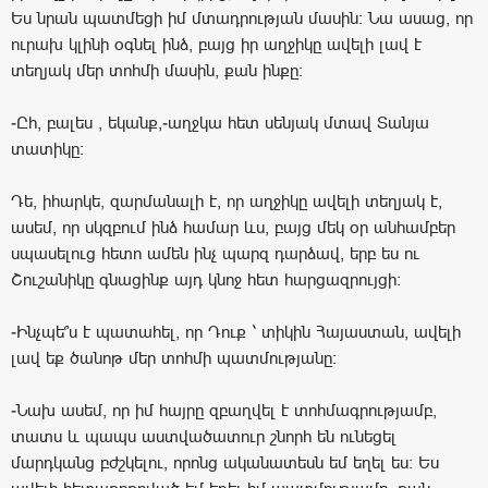
Ես նրան պատմեցի իմ մտադրության մասին: Նա ասաց, որ
ուրախ կլինի օգնել ինձ, բայց իր աղջիկը ավելի լավ է
տեղյակ մեր տոհմի մասին, քան ինքը:
-Ըհ, բալես , եկանք,-աղջկա հետ սենյակ մտավ Տանյա
տատիկը:
Դե, իհարկե, զարմանալի է, որ աղջիկը ավելի տեղյակ է,
ասեմ, որ սկզբում ինձ համար ևս, բայց մեկ օր անհամբեր
սպասելուց հետո ամեն ինչ պարզ դարձավ, երբ ես ու
Շուշանիկը գնացինք այդ կնոջ հետ հարցազրույցի:
-Ինչպե՞ս է պատահել, որ Դուք ՝ տիկին Հայաստան, ավելի
լավ եք ծանոթ մեր տոհմի պատմությանը:
-Նախ ասեմ, որ իմ հայրը զբաղվել է տոհմագրությամբ,
տատս և պապս աստվածատուր շնորհ են ունեցել
մարդկանց բժշկելու, որոնց ականատեսն եմ եղել ես: Ես