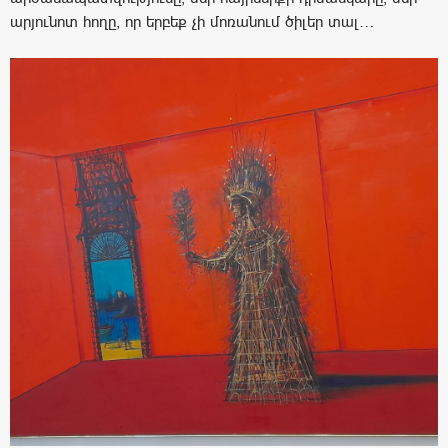
արյունոտ հողը, որ երբեք չի մոռանում ծիլեր տալ…