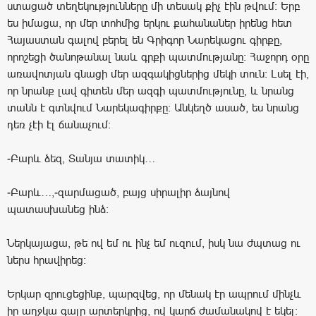
ստացած տեղեկությունները մի տեսակ քիչ էին թվում: Երբ
ես իմացա, որ մեր տոհմից երկու քահանաներ իրենց հետ
Հայաստան գալով բերել են Գրիգոր Նարեկացու գիրքը,
որոշեցի ծանոթանալ նաև գրքի պատմությանը: Հաջորդ օրը
առավոտյան գնացի մեր ազգակիցներից մեկի տուն: Լսել էի,
որ նրանք լավ գիտեն մեր ազգի պատմությունը, և նրանց
տանն է գտնվում Նարեկագիրքը: Անկեղծ ասած, ես նրանց
դեռ չէի էլ ճանաչում:
-Բարև ձեզ, Տանյա տատիկ…
-Բարև…,-զարմացած, բայց սիրալիր ձայնով
պատասխանեց ինձ:
Ներկայացա, թե ով եմ ու ինչ եմ ուզում, իսկ նա ժպտաց ու
ներս հրավիրեց:
Երկար զրուցեցինք, պարզվեց, որ մենակ էր ապրում մինչև
իր աղջկա գալը արտերկրից, ով կարճ ժամանակով է եկել: