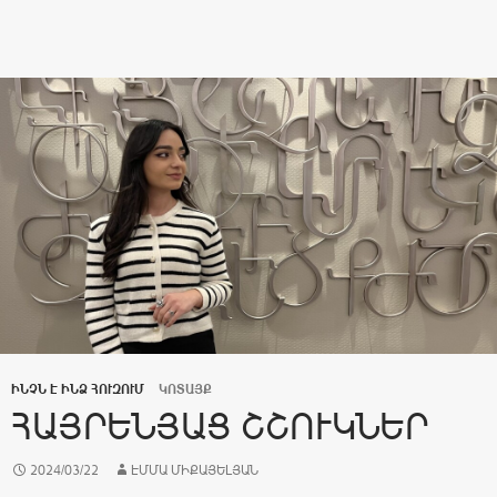
ԻՆՉՆ Է ԻՆՁ ՀՈՒԶՈՒՄ
ԿՈՏԱՅՔ
ՀԱՅՐԵՆՅԱՑ ՇՇՈՒԿՆԵՐ
2024/03/22
ԷՄՄԱ ՄԻՔԱՅԵԼՅԱՆ