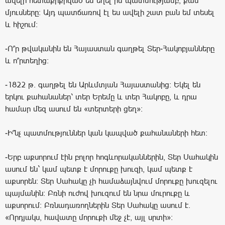
ավելի հետաքրքրված եմ եղել իմ պատմությամբ, քան
մյուսները: Այդ պատճառով էլ ես ավելի շատ բան եմ տեսել
և հիշում:
-Ո՞ր թվականին են Հայաստան գաղթել Տեր-Հակոբյանները
և ո՞րտեղից:
-1822 թ. գաղթել են Արևմտյան Հայաստանից: Եկել են
երկու քահանաներ՝ տեր Երեմը և տեր Հակոբը, և դրա
համար մեզ ասում են «տերտերի ցեղ»:
-Ի՞նչ պատմություններ կան կապված քահանաների հետ:
-Երբ աքսորում էին բոլոր հոգևորականներին, Տեր Սահակին
ասում են` կամ պետք է մորուքը խուզի, կամ պետք է
աքսորեն: Տեր Սահակը չի համաձայնվում մորուքը խուզելու
պայմանին: Բռնի ուժով խուզում են նրա մուրուքը և
աքսորում: Բռնադառողներին Տեր Սահակը ասում է.
«Որդյակս, հավատը մորուքի մեջ չէ, այլ սրտի»: