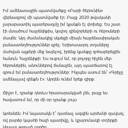
Իմ ամենառաջին պատմվածքը «Բարի ծերունին»
վերնագրով մի պատմվածք էր։ Բայց 2020 թվականի
չարաբաստիկ պատերազմը իմ կյանքն էլ փոխեց: Ես շատ
էի մտածում հայրենիքիս, կռվող զինվորների ու հերոսների
մասին: Այդ ժամանակից սկսեցի միայն հայրենասիրական
բանաստեղծություններ գրել: Երիտասարդ տղաները
մահվան աչքերի մեջ նայելով, իրենց կյանքը զոհաբերեցին
հանուն Հայրենիքի: Ես ուզում եմ, որ բոլորը հիշեն մեր
հերոսներին, անուններով ճանաչեն, այդ պատճառով էլ
գրում եմ բանաստեղծություններ: Ինչպես ասում են` «Գրիչը
ամենալավ զենքն է»։ Արդեն ունեմ երեք գիրք:
Ճիշտ է, դրանք դեռևս հրատարակված չեն, բայց ես
հավատում եմ, որ մի օր դրանք լույս
կտեսնեն։ Իմ նպատակն է` դառնալ ազգին արժանի զավակ,
ով բարձր կպահի հայի պատիվը, և կշարունակի տղերքի
կիսատ թողած գործը։