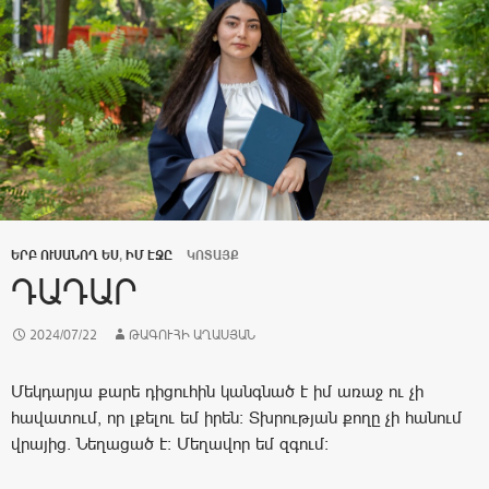
ԵՐԲ ՈՒՍԱՆՈՂ ԵՍ
,
ԻՄ ԷՋԸ
ԿՈՏԱՅՔ
ԴԱԴԱՐ
2024/07/22
ԹԱԳՈՒՀԻ ԱՂԱՍՅԱՆ
Մեկդարյա քարե դիցուհին կանգնած է իմ առաջ ու չի
հավատում, որ լքելու եմ իրեն։ Տխրության քողը չի հանում
վրայից. Նեղացած է։ Մեղավոր եմ զգում։