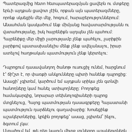
Պատերազմից հետո հետպատերազմյան ցավերն ու մտքերը
երևի այդքան ցավոտ չէին, որքան այն պատերազմները,
որոնք սկսեցին մեր մեջ, հոգում, հարաբերություններում։
Անսահման կասկածում ենք միմյանց հավատարմությանն ու
վստահությանը, իսկ հայրենիքն այդպես չեն պահում։
Հայրենիքը մեր միջի չարությամբ չենք պահելու, չարիքին
չարիքով պատասխանելիս մենք չենք ավելանալու, իրար
ատելով հաղթական պատմություն չենք կերտելու։
Դպրոցում դասավանդող ծանոթ ուսուցիչ ունեմ, հարցնում
է՝ ճի՞շտ է, որ փառքի անկյունները պիտի հանենք դպրոցից։
Ասացի՝ չգիտեմ, կարծում եմ այդքան սրիկա չեն գտնվի
հանողները կամ հանել ստիպողները։ Բողոքեց
համակարգից, նորարար տեխնոլոգիաների դպրոց
մտցնելուց, Հայոց պատմության դասագրքերը Հայաստանի
պատմություն դարձնելու գաղափարից։ Խոսեցինք
աշակերտներից, կրկին բողոքեց՝ ասաց, չգիտեմ` ինչու,
ձգտում չկա։
Մտածում եմ, թե դեռ կայուն միտք չունեցող աշակերտներն