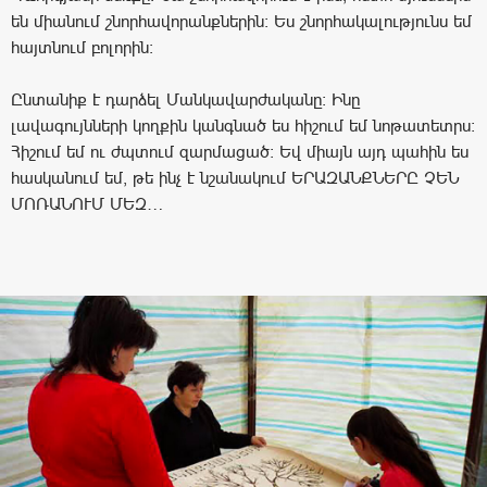
են միանում շնորհավորանքներին: Ես շնորհակալությունս եմ
հայտնում բոլորին:
Ընտանիք է դարձել Մանկավարժականը: Ինը
լավագույնների կողքին կանգնած ես հիշում եմ նոթատետրս:
Հիշում եմ ու ժպտում զարմացած: Եվ միայն այդ պահին ես
հասկանում եմ, թե ինչ է նշանակում ԵՐԱԶԱՆՔՆԵՐԸ ՉԵՆ
ՄՈՌԱՆՈՒՄ ՄԵԶ…