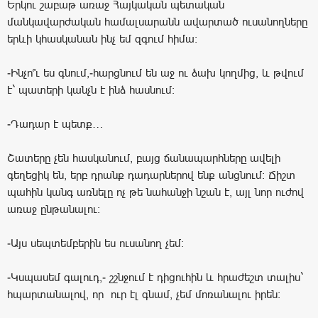
Երկու շաբաթ առաջ Հայկական պետական
մանկավարժական համալսարանն ավարտած ուսանողները
երևի կհասկանան ինչ եմ զգում հիմա։
-Ինչո՞ւ ես գնում,-հարցնում են աջ ու ձախ կողմից, և թվում
է` պատերի կանչն է ինձ հասնում։
-Դադար է պետք…
Շատերը չեն հասկանում, բայց ճանապարհները ավելի
գեղեցիկ են, երբ դրանք դադարներով ենք անցնում։ Ճիշտ
պահին կանգ առնելը ոչ թե նահանջի նշան է, այլ նոր ուժով
առաջ ընթանալու։
-Այս սեպտեմբերին ես ուսանող չեմ։
-Կսպասեմ գալուդ,- շշնջում է դիցուհին և հրաժեշտ տալիս`
հպարտանալով, որ ուր էլ գնամ, չեմ մոռանալու իրեն: