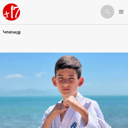
Որոնում
ԱՆՑՆԵԼ ԲՈՎԱՆԴԱԿՈՒԹՅԱՆԸ
Կոտայք