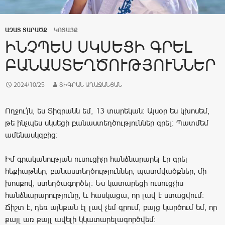
ԱԶԱՏ ՏԱՐԱԾՔ
ԿՈՏԱՅՔ
ԻՆՉՊԵՍ ՍԿՍԵՑԻ ԳՐԵԼ
ԲԱՆԱՍՏԵՂԾՈՒԹՅՈՒՆՆԵՐ
2024/10/25
ՏԻԳՐԱՆ ԱՂԱՋԱՆՅԱՆ
Ողջու՛յն, ես Տիգրանն եմ, 13 տարեկան։ Այսօր ես կխոսեմ,
թե ինչպես սկսեցի բանաստեղծություններ գրել։ Պատմեմ
ամենասկզբից։
Իմ գրականության ուսուցիչը հանձնարարել էր գրել
հեքիաթներ, բանաստեղծություններ, պատմվածքներ, մի
խոսքով, ստեղծագործել։ Ես կատարեցի ուսուցչիս
հանձնարարությունը, և հասկացա, որ լավ է ստացվում։
Ճիշտ է, դեռ այնքան էլ լավ չեմ գրում, բայց կարծում եմ, որ
քայլ առ քայլ ավելի կկատարելագործվեմ: