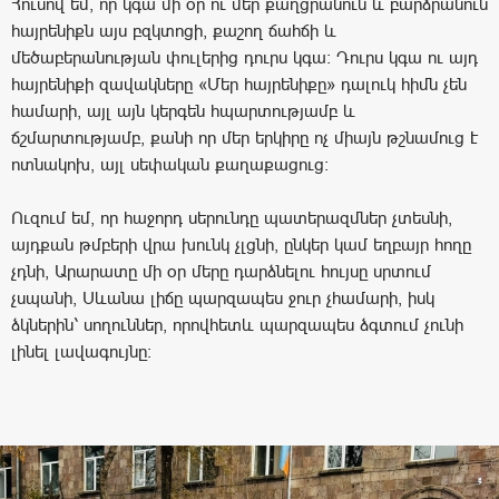
Հուսով եմ, որ կգա մի օր ու մեր քաղցրանուն և բարձրանուն
հայրենիքն այս բզկտոցի, քաշող ճահճի և
մեծաբերանության փուլերից դուրս կգա։ Դուրս կգա ու այդ
հայրենիքի զավակները «Մեր հայրենիքը» դալուկ հիմն չեն
համարի, այլ այն կերգեն հպարտությամբ և
ճշմարտությամբ, քանի որ մեր երկիրը ոչ միայն թշնամուց է
ոտնակոխ, այլ սեփական քաղաքացուց։
Ուզում եմ, որ հաջորդ սերունդը պատերազմներ չտեսնի,
այդքան թմբերի վրա խունկ չլցնի, ընկեր կամ եղբայր հողը
չդնի, Արարատը մի օր մերը դարձնելու հույսը սրտում
չսպանի, Սևանա լիճը պարզապես ջուր չհամարի, իսկ
ձկներին՝ սողուններ, որովհետև պարզապես ձգտում չունի
լինել լավագույնը։