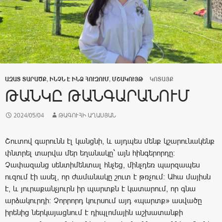
ԱԶԱՏ ՏԱՐԱԾՔ
,
ԻՆՉՆ Է ԻՆՁ ՀՈՒԶՈՒՄ
,
ՄՇԱԿՈՒՅԹ
ԿՈՏԱՅՔ
ԹԱՆԿԸ ԹԱՆԳԱՐԱՆՈՒՄ
2024/05/04
ԹԱԳՈՒՀԻ ԱՂԱՍՅԱՆ
Շուտով գարունն էլ կանցնի, և այդպես մենք կշարունակենք
փնտրել տարվա մեր եղանակը` այն հինգերորդը։
Չափազանց սենտիմենտալ հնչեց, մինչդեռ պարզապես
ուզում էի ասել, որ ժամանակը շուտ է թռչում։ Ահա մայիսն
է, և յուրաքանչյուրն իր պարտքն է կատարում, որ գնա
արձակուրդի։ Չորրորդ կուրսում այդ «պարտք» ասվածը
իրենից ներկայացնում է դիպլոմային աշխատանքի