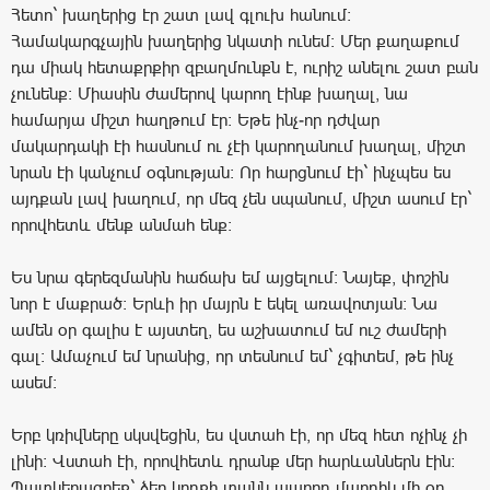
Հետո` խաղերից էր շատ լավ գլուխ հանում:
Համակարգչային խաղերից նկատի ունեմ: Մեր քաղաքում
դա միակ հետաքրքիր զբաղմունքն է, ուրիշ անելու շատ բան
չունենք: Միասին ժամերով կարող էինք խաղալ, նա
համարյա միշտ հաղթում էր: Եթե ինչ-որ դժվար
մակարդակի էի հասնում ու չէի կարողանում խաղալ, միշտ
նրան էի կանչում օգնության: Որ հարցնում էի` ինչպես ես
այդքան լավ խաղում, որ մեզ չեն սպանում, միշտ ասում էր`
որովհետև մենք անմահ ենք:
Ես նրա գերեզմանին հաճախ եմ այցելում: Նայեք, փոշին
նոր է մաքրած: Երևի իր մայրն է եկել առավոտյան: Նա
ամեն օր գալիս է այստեղ, ես աշխատում եմ ուշ ժամերի
գալ: Ամաչում եմ նրանից, որ տեսնում եմ` չգիտեմ, թե ինչ
ասեմ:
Երբ կռիվները սկսվեցին, ես վստահ էի, որ մեզ հետ ոչինչ չի
լինի: Վստահ էի, որովհետև դրանք մեր հարևաններն էին:
Պատկերացրեք` ձեր կողքի տանն ապրող մարդիկ մի օր