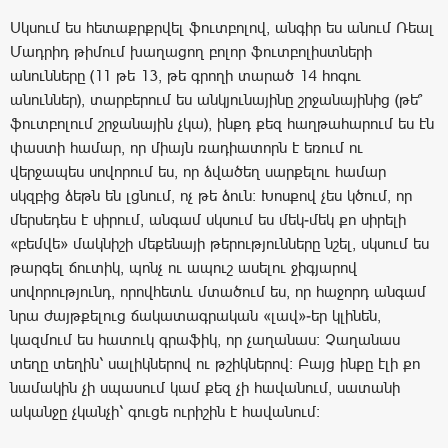
Սկսում ես հետաքրքրվել ֆուտբոլով, անգիր ես անում Ռեալ
Մադրիդ թիմում խաղացող բոլոր ֆուտբոլիստների
անունները (11 թե 13, թե գրողի տարած 14 հոգու
անուններ), տարբերում ես անկյունայինը շրջանայինից (թե՞
ֆուտբոլում շրջանային չկա), ինքդ քեզ հաղթահարում ես էն
փաստի համար, որ միայն ռադիատորն է եռում ու
վերջապես սովորում ես, որ ձվածեղ սարքելու համար
սկզբից ձեթն են լցնում, ոչ թե ձուն։ Խոսքով չես կծում, որ
մերսեդես է սիրում, անգամ սկսում ես մեկ-մեկ քո սիրելի
«բեմվե» մակնիշի մեքենայի թերությունները նշել, սկսում ես
թարգել ճուտիկ, պոնչ ու ապուշ ասելու ջիգյարով
սովորությունդ, որովհետև մտածում ես, որ հաջորդ անգամ
նրա ժայթքելուց ճակատագրական «լավ»-եր կլինեն,
կազմում ես հատուկ գրաֆիկ, որ չաղանաս։ Չաղանաս
տեղը տեղին՝ սալիկներով ու թշիկներով։ Բայց ինքը էլի քո
նամակին չի սպասում կամ քեզ չի հավանում, սատանի
ականջը չկանչի՝ գուցե ուրիշին է հավանում։