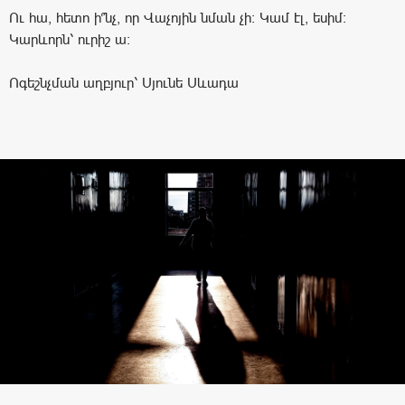
Ու հա, հետո ի՞նչ, որ Վաչոյին նման չի։ Կամ էլ, եսիմ։
Կարևորն՝ ուրիշ ա։
Ոգեշնչման աղբյուր՝ Սյունե Սևադա