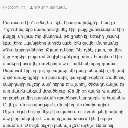
2020/04/22
ԳՈՀԱՐ ՊԵՏՐՈՍՅԱՆ
Բա ասում էիր՝ ուժեղ ես: Հըն, հիասթափվեցի՞ր: Լավ չի…
Հիշո՞ւմ ես, երբ մառախուղի մեջ էիր, բայց շարունակում էիր
քայլել, մի լույս էիր փնտրում, թե չլիներ էլ՝ ներսիդ լույսով
կքայլեիր: Ականջներդ արդեն սկսել էին ցավել մարդկանց
«Չե՛ս կարող»-ներից: Թքած ունեիր: Դե, ոչինչ չկար, որ վեր-
վեր թռչեիր, բայց ամեն գիշեր քնելուց առաջ հասցնում էիր
ժամերով սուզվել մտքերիդ մեջ ու ամենակարող դառնալ:
Սպասում էիր, որ լույսը բացվեր՝ մի լավ բան անեիր, մի լավ
գործ առաջ գցեիր, մի բան ավել կարդայիր-գրեիր: Ժամերով
կկարդայիր ու չէիր ասի՝ հերիք է: Ալարե՞լ. ծիծաղդ գալիս էր
այդ մասին անգամ մտածելուց: Թե մի օր գային ու ասեին,
որ բարեկամիդ բարեկամը գրածներդ կարդացել ու հավանել
է՝ վե՜րջ, մի ուրախություն, մի խինդ, մի մոտիվացիա:
Միշտ լույսի հույսը մեջդ էիր պահում ու թքած, թե խավարի
մեջ չէիր խեղդվում: Մարդիկ չարախոսում էին, իսկ դու
մտածում. «Գուցե ինչ-որ բան այն չե՞մ արել»: Ամեն ինչ