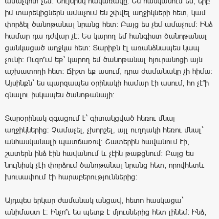
ամաչկոտ չեմ: Նույնիսկ հակառակը: Ես հասկանում եմ, երբ
իմ տարեկիցներն ամաչում են շփվել աղջիկների հետ, կամ
փորձել ծանոթանալ նրանց հետ: Բայց ես չեմ ամաչում: Ինձ
համար դա դժվար չէ: Ես կարող եմ հանգիստ ծանոթանալ
ցանկացած աղջկա հետ: Տարիքն էլ առանձնապես կապ
չունի: Ուզո՞ւմ եք` կարող եմ ծանոթանալ հյուրանոցի այն
աշխատողի հետ: Ճիշտ եք ասում, դրա ժամանակը չի հիմա:
Այսինքն` ես պարզապես օրինակի համար էի ասում, հո չէ՞ի
գնալու իսկապես ծանոթանայի:
Տարօրինակ զգացում է` գիտակցված հեռու մնալ
աղջիկներից: Չամաչել, չխորշել, այլ ուղղակի հեռու մնալ`
անհասկանալի պատճառով: Շատերին հավանում էի,
շատերն ինձ էին հավանում և չէին թաքցնում: Բայց ես
նույնիսկ չէի փորձում ծանոթանալ նրանց հետ, որովհետև
խուսափում էի հարաբերություններից:
Այդպես երկար ժամանակ անցավ, հետո հասկացա`
անիմաստ է: Ինչո՞ւ ես պետք է մյուսներից հետ լինեմ: Ինձ,