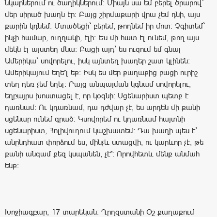
նկարներում ու ծաղիկներում: Միայն սա եմ բերել ծրարով`
մեր սիրած խաղն էր: Բայց շիրմաքարի վրա չեմ դնի, այս
քարին կդնեմ: Մտածեցի` բերեմ, թողնեմ իր մոտ: Չգիտեմ`
ինչի համար, ուղղակի, էլի: Ես մի հատ էլ ունեմ, թող այս
մեկն էլ այստեղ մնա: Բացի այդ` ես ուզում եմ գնալ
Ամերիկա` սովորելու, իսկ այնտեղ խաղեր շատ կլինեն:
Ամերիկայում եղե՞լ եք: Իսկ ես մեր քաղաքից բացի ուրիշ
տեղ դեռ չեմ եղել: Բայց անպայման կգնամ սովորելու,
եղբայրս խոստացել է, որ կօգնի: Սցենարիստ պետք է
դառնամ: Ու կդառնամ, դա դժվար չէ, ես արդեն մի քանի
սցենար ունեմ գրած: Կսովորեմ ու կդառնամ հայտնի
սցենարիստ, Հոլիվուդում կաշխատեմ: Դա խաղի պես է`
անընդհատ փորձում ես, մինչև ստացվի, ու կարևոր չէ, թե
քանի անգամ քեզ կսպանեն, չէ՞: Որովհետև մենք անմահ
ենք:
Խոջիագբար, 17 տարեկան: Ղրղզստանի Օշ քաղաքում