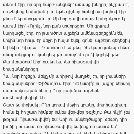
անում էիր, որ օրդ հարթ անցներ՝ առանց խնդրի, ինչքան էլ
որ քեզնից կախված չէր: Եթե գիշերը հանգիստ խղճով էիր
քնում՝ երանություն էր: Մի նոր ցավի առաջ կանգնելուց էլ
ասում էիր՝ «Ոչինչ, նոր բան սովորեցի»: Մի գրքում
կարդացել էիր, որ թախծոտ աչքերն ամենագեղեցիկն են,
կրկին նոր հույս էր մեջդ ի հայտ եկել. գոնե աչքերդ գեղեցիկ
կլինեին: Գիտես… Կարոտում եմ քեզ: Թե կարողանայի հետ
գնալ անցյալ ու կանգնել քո առաջ՝ մի լա՜վ կգրկեի քեզ:
Բա մտածում էիր՝ ուժեղ ես, չես հիասթափվի
երազանքներիցդ:
Հա, նոր հիշեցի. մեկը մի առիթով մաղթել էր, որ չհասնեիր
երազանքներիդ: Ծիծաղո՞ւմ էիր: Դե նստի՛ր ու լացիր ներսիդ
դատարկության հետ, չէ՞ որ թախծոտ աչքերն
ամենագեղեցիկն են:
Շատ ես փոխվել: Ո՞ւր կորավ մեջիդ կրակը, մոտիվացիադ,
հիմա էլ հո շատ հիմքեր ունես վեր-վեր թռչելու: Բա ինչի՞ չես
թռչում: Հիասթափվե՞լ ես: Արի ու անկեղծացիր, ձեռքդ դիր
խղճիդ ու ասա, որ հիասթափվել ես (ոնց որ ասում են՝
«պրիզնատ արի»): Դե հիմա ասա, թե ինչի ես հիասթափվել: