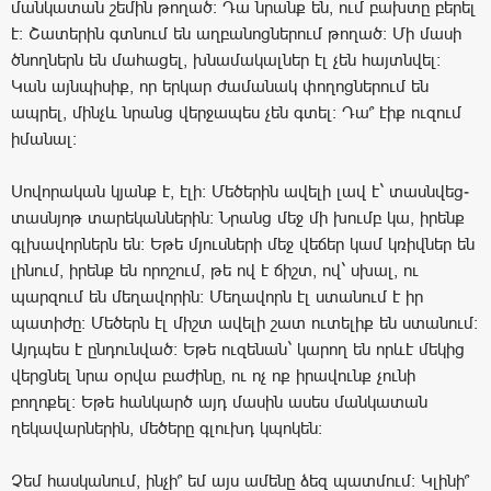
մանկատան շեմին թողած: Դա նրանք են, ում բախտը բերել
է: Շատերին գտնում են աղբանոցներում թողած: Մի մասի
ծնողներն են մահացել, խնամակալներ էլ չեն հայտնվել:
Կան այնպիսիք, որ երկար ժամանակ փողոցներում են
ապրել, մինչև նրանց վերջապես չեն գտել: Դա՞ էիք ուզում
իմանալ:
Սովորական կյանք է, էլի: Մեծերին ավելի լավ է` տասնվեց-
տասնյոթ տարեկաններին: Նրանց մեջ մի խումբ կա, իրենք
գլխավորներն են: Եթե մյուսների մեջ վեճեր կամ կռիվներ են
լինում, իրենք են որոշում, թե ով է ճիշտ, ով` սխալ, ու
պարզում են մեղավորին: Մեղավորն էլ ստանում է իր
պատիժը: Մեծերն էլ միշտ ավելի շատ ուտելիք են ստանում:
Այդպես է ընդունված: Եթե ուզենան` կարող են որևէ մեկից
վերցնել նրա օրվա բաժինը, ու ոչ ոք իրավունք չունի
բողոքել: Եթե հանկարծ այդ մասին ասես մանկատան
ղեկավարներին, մեծերը գլուխդ կպոկեն:
Չեմ հասկանում, ինչի՞ եմ այս ամենը ձեզ պատմում: Կլինի՞