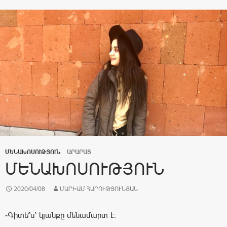
ՄԵՆԱԽՈՍՈՒԹՅՈՒՆ
ԱՐԱՐԱՏ
ՄԵՆԱԽՈՍՈՒԹՅՈՒՆ
2020/04/08
ՄԱՐԻԱՄ ՀԱՐՈՒԹՅՈՒՆՅԱՆ
-Գիտե՞ս՝ կյանքը մենամարտ է։