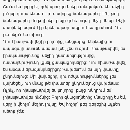
Շա՞տ ես կորցրել, դժվարությունները անպակա՞ս են, մեջիդ
լո՞ւյսը դուրս եկավ ու լուսավորեց ճանապարհդ: Է՜հ, թող
ճանապարհդ մութ լիներ, բայց գոնե լույսդ մեջդ մնար: Ինչի
մասին երազում էիր երեկ, այսօր ապրում ես դրանում: Դե
բա ինչո՞ւ ես տխուր:
Դու հիասթափվեցիր բոլորից, անցյալից, ներկայից ու
ապագայի անունն անգամ լսել չես ուզում: Հիասթափվել ես
իրականությունից, մեջիդ դատարկությունից,
դատարկությունդ լցնել ցանկացողներից: Դու հիասթափվել
ես անգամ երազանքներիցդ: Վախենո՞ւմ ես այդ փաստը
ընդունելուց: Մի՛ վախեցիր, դու դժվարություններից չես
վախեցել, ուր մնաց թե փաստեր ընդունելուց վախենաս:
Ոչինչ, որ հիասթափվել ես բոլորից, բայց խնդրում եմ՝
չհիասթափվես ինձնից: Բոլոր գնացողներից մնացողը ես եմ,
վերջ ի վերջո՝ մեջիդ լույսը: Եվ հիշիր՝ քեզ գեղեցիկ աչքեր
պետք չեն: