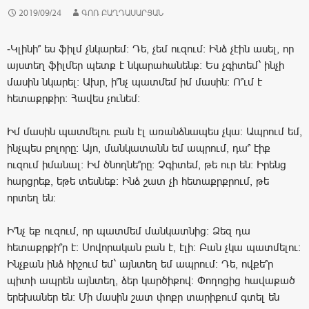
2019/09/24
ԳՈՌ ԲԱՂԴԱՍԱՐՅԱՆ
-Կլինի՞ ես ֆիլմ չնկարեմ: Դե, չեմ ուզում: Ինձ չէին ասել, որ
այստեղ ֆիլմեր պետք է նկարահանենք: Ես չգիտեմ` ինչի
մասին նկարել: Ախր, ի՞նչ պատմեմ իմ մասին: Ո՞ւմ է
հետաքրքիր: Հավես չունեմ:
Իմ մասին պատմելու բան էլ առանձնապես չկա: Ապրում եմ,
ինչպես բոլորը: Այո, մանկատանն եմ ապրում, դա՞ էիք
ուզում իմանալ: Իմ ծնողնե՞րը: Չգիտեմ, թե ուր են: Իրենց
հարցրեք, եթե տեսնեք: Ինձ շատ չի հետաքրքրում, թե
որտեղ են:
Ի՞նչ եք ուզում, որ պատմեմ մանկատնից: Ձեզ դա
հետաքրքի՞ր է: Սովորական բան է, էլի: Բան չկա պատմելու:
Ինչքան ինձ հիշում եմ` այնտեղ եմ ապրում: Դե, ովքե՞ր
պիտի ապրեն այնտեղ, ձեր կարծիքով: Փողոցից հավաքած
երեխաներ են: Մի մասին շատ փոքր տարիքում գտել են