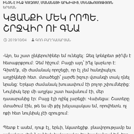
ԻՆՉՆ Է ԻՆՁ ՀՈՒԶՈՒՄ
,
ՄԱՆԱՆԱՅԻ ԱՐԽԻՎԻՑ
,
ՄԵՆԱԽՈՍՈՒԹՅՈՒՆ
ԵՐԵՒԱՆ
ԿՅԱՆՔԻ ՄԵԿ ՐՈՊԵ.
ՇՐՋՎԻՐ ՈՒ ԳՆԱ
2019/10/04
ԳՈՌ ԲԱՂԴԱՍԱՐՅԱՆ
-Այո, ես շատ ընկերուհիներ եմ ունեցել: Ձեզ կոնկրետ թի՞վն է
հետաքրքրում: Չեմ հիշում: Բացի այդ` ի՞նչ կարևոր է:
Գիտե՞ք, մի ժամանակ որոշեցի, որ էլ չեմ հանդիպելու
աղջիկների հետ. մտածեցի` չարժե իզուր վտանգի տակ դնել
նրանց: Երկար ժամանակ խուսափում էի բոլոր շփումներից:
Նույնիսկ երբ մի աղջկա շատ հավանում էի, մեր
դասարանից էր: Բայց էլի ոչինչ չարեցի: Վախեցա: Շատերը
մտածում էին, թե ես մի քիչ խելապակաս եմ, որովհետև ոչ
ոքի հետ նույնիսկ չէի զրուցում:
Պետք է ասեմ, դուք էլ, երևի, նկատեցիք. բնավորությամբ ես