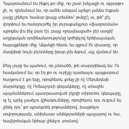
Հպարտանում ես ինքդ քո մեջ, որ շատ խելացի ու «քյարթ»
չի, ու դիմանում ես, որ ամեն անգամ պոնչո չանես էդքան
լավը լինելու համար (բայց տեսնես՝ թմբը՞լ ա, թե՞ չէ),
փորձում ես հանդուրժել իր յուրաքանչյուր «ֆազոտման»
պրոցես (էս ինչ բառ էր, բայց «ջղայնացած» չէր սազի)՝
աղջկական դոմինանտությունը կոծկելով երեխայական
հայացքների մեջ։ Ականջի հետև ես գցում էն փաստը, որ
մագնիսի նույն բևեռները իրար չեն ձգում, այլ վանում են։
Քեզ լուրջ ես պահում, որ չմտածի, թե տարօրինակ ես։ Ու
հասկանում ես, որ էդ քո ու ուրիշը դառնալու պայքարում
հաղթում է քո եսը, որովհետև քոնը չի ո՛չ Մերսեդեսի
մարտկոցը, ո՛չ Ռոնալդուի գնդակները, ո՛չ տնային
պայմաններում պատրաստված լեչոյի տիրուհու կերպարը,
ոչ էլ պոնչ չասելու (չ)հակումները, որովհետև դու ուզում ես
լինել դու` քո պրակտիկ բոթասներով, խայթելու
սովորությամբ, անիմաստ անեկդոտների պաշարով ու հա,
հավերժական նիհար լինելու տոմսով։