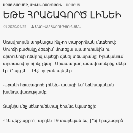
ԱԶԱՏ ՏԱՐԱԾՔ
,
ՄԵՆԱԽՈՍՈՒԹՅՈՒՆ
ԱՐԱՐԱՏ
ԵԹԵ ՀՐԱՇԱԳՈՐԾ ԼԻՆԵԻ
2020/04/25
ՄԱՐԻԱՄ ՀԱՐՈՒԹՅՈՒՆՅԱՆ
Առավոտյան արթնացա ինչ-որ տարօրինակ մտքերով։
Սուրճի բաժակը ձեռքիս՝ մոտեցա պատուհանին ու
գիտունիկի դեմքով սկսեցի զննել տեսարանը։ Իրականում
արտասովոր ոչինչ չկար։ Միապաղաղ առավոտներից մեկն
էր։ Բայց չէ… Ինչ-որ բան այն չէր։
-Երանի հրաշագործ լինեի,- ասացի ես՝ երեխայական
խանդավառությամբ։
Ձայնիս մեջ սենտիմենտալ երանգ նկատեցի։
-Դե վերջացրո՜ւ, արդեն 19 տարեկան ես, ի՞նչ հրաշագործ։