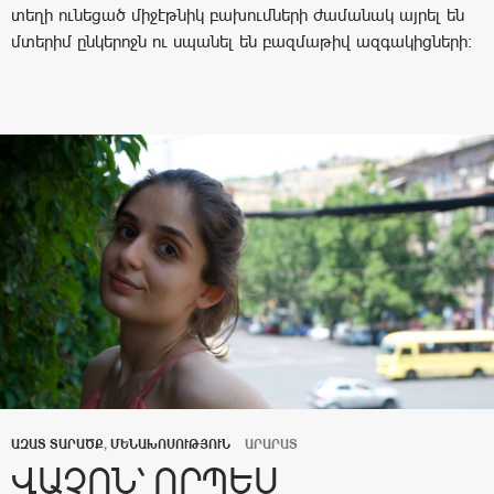
տեղի ունեցած միջէթնիկ բախումների ժամանակ այրել են
մտերիմ ընկերոջն ու սպանել են բազմաթիվ ազգակիցների:
ԱԶԱՏ ՏԱՐԱԾՔ
,
ՄԵՆԱԽՈՍՈՒԹՅՈՒՆ
ԱՐԱՐԱՏ
ՎԱՉՈՆ՝ ՈՐՊԵՍ