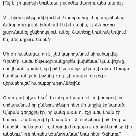
ի՞նչ է, չի կարելի նույնպես լիարժեք մարդու պես ապրել:
Չէ, հիմա ընկերուհի չունեմ: Սովորաբար, երբ աղջիկները
ճշմարտությունն իմանում են իմ մասին, էլ չեն ուզում
շարունակել ընկերություն անել: Շատերը նույնիսկ կռվում
են, մեղադրում են ինձ:
Մի օր հասկացա, որ էլ չեմ կարողանում սիրահարվել:
Գիտե՞ք, ասես ենթագիտակցորեն վախենամ կապվելուց,
որովհետև գիտեմ, որ ինձ հետ ոչ ոք երկար չի մնա: Միտքս
կարծես անկախ ինձնից թույլ չի տալիս, որ լուրջ
վերաբերվեմ հարաբերություններին:
Շատ լավ հիշում եմ` մի անգամ քայլում էի փողոցով, ու
սրճարանում իր ընկերուհիների հետ մի աղջիկ էր նստած:
Այնքան գեղեցիկ էր, որ կանգ առա ու էշի պես նրան էի
նայում: Նա կողքով էր նստած ու չէր տեսնում ինձ: Իսկ ես
կանգնել ու նայում էի, մտքովս հազար ու մի սցենարներ էին
անցնում, թե ինչպես կծանոթանամ նրա հետ: Չգիտեմ`