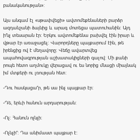
բանականության»։
Այս անգամ էլ «սթափվեցի» ավտոմեքենաների բարձր
ազդանշանի ձայնից և արագ մոտեցա պատուհանին։ Այդ
ի՜նչ տեսարան էր։ Երկու ավտոմեքենա բախվել էին իրար և
վթար էր առաջացել։ Վարորդները պայքարում էին, թե
իրենցից ով է մեղավորը։ Վեճը ավարտվեց
ապահովագրության աշխատակիցների գալով։ Մի քանի
րոպե հետո աղմուկը վերացավ ու ես նորից մնացի միայնակ
իմ մտքերի ու լռության հետ։
-Դու հասկացա՞ր, թե սա ինչ պայքար էր։
-Դե, երևի հանուն արդարության։
-Ոչ։ Հանուն ոչնչի։
-Ոչնչի՞։ Դա անիմաստ պայքար է։