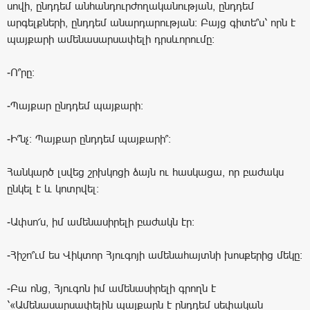
սովի, ընդդեմ անհանդուրժողականության, ընդդեմ
արգելքների, ընդդեմ անարդարության։ Բայց գիտե՞ս՝ որն է
պայքարի ամենասարսափելի դրսևորումը։
-Ո՞րը։
-Պայքար ընդդեմ պայքարի։
-Ի՞նչ։ Պայքար ընդդեմ պայքարի՞։
Հանկարծ լսվեց շրխկոցի ձայն ու հասկացա, որ բաժակս
ընկել է և կոտրվել։
-Ափսո՜ս, իմ ամենասիրելի բաժակն էր։
-Հիշո՞ւմ ես Վիկտոր Հյուգոյի ամենահայտնի խոսքերից մեկը։
-Բա ոնց, Հյուգոն իմ ամենասիրելի գրողն է
՝«Ամենասարսափելին պայքարն է ընդդեմ սեփական