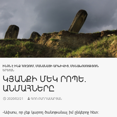
ԻՆՉՆ Է ԻՆՁ ՀՈՒԶՈՒՄ
,
ՄԱՆԱՆԱՅԻ ԱՐԽԻՎԻՑ
,
ՄԵՆԱԽՈՍՈՒԹՅՈՒՆ
ԵՐԵՒԱՆ
ԿՅԱՆՔԻ ՄԵԿ ՐՈՊԵ.
ԱՆՄԱՀՆԵՐԸ
2020/02/21
ԳՈՌ ԲԱՂԴԱՍԱՐՅԱՆ
-Ափսոս, որ չեք կարող ծանոթանալ իմ ընկերոջ հետ: