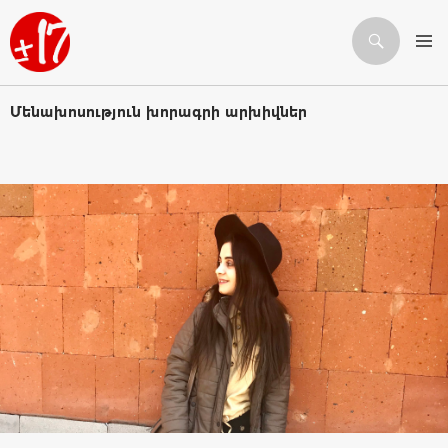
Որոնում
ԱՆՑՆԵԼ ԲՈՎԱՆԴԱԿՈՒԹՅԱՆԸ
Մենախոսություն խորագրի արխիվներ