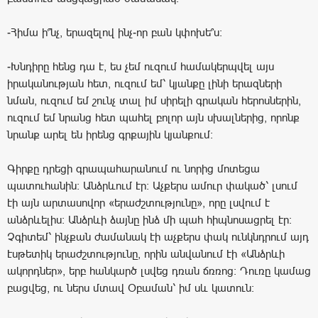
-Հիմա ի՞նչ, երազելով ինչ-որ բան կփոխե՞ս։
-Խնդիրը հենց դա է, ես չեմ ուզում համակերպվել այս
իրականության հետ, ուզում եմ՝ կյանքը լինի երազների
նման, ուզում եմ շունչ տալ իմ սիրելի գրական հերոսներին,
ուզում եմ նրանց հետ պահել բոլոր այն սխալներից, որոնք
նրանք արել են իրենց գրքային կյանքում։
Գիրքը դրեցի գրապահարանում ու նորից մոտեցա
պատուհանին։ Անձրևում էր։ Աչքերս ամուր փակած՝ լսում
էի այն արտասովոր «երաժշտությունը», որը լսվում է
անձրևելիս։ Անձրևի ձայնը ինձ մի պահ հիպնոսացրել էր։
Չգիտեմ՝ ինչքան ժամանակ էի աչքերս փակ ունկնդրում այդ
էսթետիկ երաժշտությունը, որին անվանում էի «Անձրևի
ակորդներ», երբ հանկարծ լսվեց դռան ճռռոց։ Դուռը կամաց
բացվեց, ու ներս մտավ Օբաման՝ իմ սև կատուն։