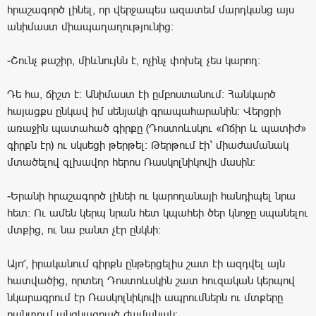
հրաշագործ լինել, որ վերջապես ազատեմ մարդկանց այս
անիմաստ միապաղաղությունից։
-Շունչ քաշիր, միևնույնն է, ոչինչ փոխել չես կարող։
Դե հա, ճիշտ է։ Անիմաստ էի ըմբոստանում։ Հանկարծ
հայացքս ընկավ իմ սենյակի գրապահարանին։ Վերցրի
առաջին պատահած գիրքը (Դոստոևսկու «Ոճիր և պատիժ»
գիրքն էր) ու սկսեցի թերթել։ Թերթում էի՝ միաժամանակ
մտածելով գլխավոր հերոս Ռասկոլնիկովի մասին։
-Երանի հրաշագործ լինեի ու կարողանայի հանդիպել նրա
հետ։ Ու ամեն կերպ նրան հետ կպահեի ծեր կնոջը սպանելու
մտքից, ու նա բանտ չէր ընկնի։
Այո՜, իրականում գիրքն ընթերցելիս շատ էի ազդվել այն
հատվածից, որտեղ Դոստոևսկին շատ հուզական կերպով
նկարագրում էր Ռասկոլնիկովի ապրումներն ու մտքերը
բանտում անցկացրած ժամանակ։