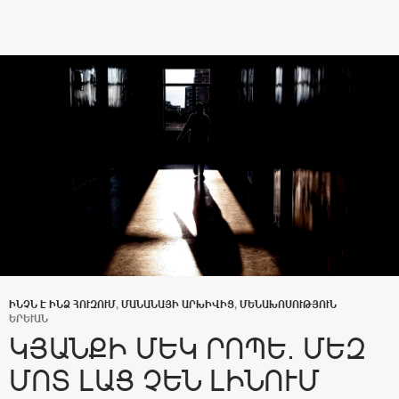
ԻՆՉՆ Է ԻՆՁ ՀՈՒԶՈՒՄ
,
ՄԱՆԱՆԱՅԻ ԱՐԽԻՎԻՑ
,
ՄԵՆԱԽՈՍՈՒԹՅՈՒՆ
ԵՐԵՒԱՆ
ԿՅԱՆՔԻ ՄԵԿ ՐՈՊԵ. ՄԵԶ
ՄՈՏ ԼԱՑ ՉԵՆ ԼԻՆՈՒՄ