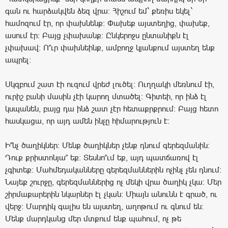
գան ու հարձակվեն ձեզ վրա: Հիշում եմ` քեռիս եկել`
համոզում էր, որ փախնենք: Փախեք այստեղից, փախեք,
ասում էր: Բայց չփախանք: Ընկերոջս ընտանիքն էլ
չփախավ: Ո՞ւր փախնեինք, ամբողջ կյանքում այստեղ ենք
ապրել:
Սկզբում շատ էի ուզում վրեժ լուծել: Ուղղակի մեռնում էի,
ուրիշ բանի մասին չէի կարող մտածել: Գիտեի, որ ինձ էլ
կսպանեն, բայց դա ինձ շատ չէր հետաքրքրում: Բայց հետո
հասկացա, որ այդ ամեն ինչը հիմարություն է:
Ի՞նչ ծաղիկներ: Մենք ծաղիկներ չենք դնում գերեզմանին:
Դուք քրիստոնյա՞ եք: Տեսնո՞ւմ եք, այդ պատճառով էլ
չգիտեք: Մահմեդականները գերեզմաններին ոչինչ չեն դնում:
Նայեք շուրջը, գերեզմաններից ոչ մեկի վրա ծաղիկ չկա: Մեր
շիրմաքարերին նկարներ էլ չկան: Միայն անունն է գրած, ու
վերջ: Մարդիկ գալիս են այստեղ, աղոթում ու գնում են:
Մենք մարդկանց մեր մտքում ենք պահում, ոչ թե