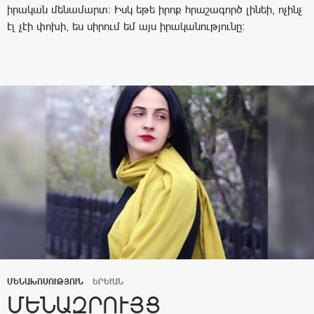
իրական մենամարտ։ Իսկ եթե իրոք հրաշագործ լինեի, ոչինչ
էլ չէի փոխի, ես սիրում եմ այս իրականությունը։
ՄԵՆԱԽՈՍՈՒԹՅՈՒՆ
ԵՐԵՒԱՆ
ՄԵՆԱԶՐՈՒՅՑ