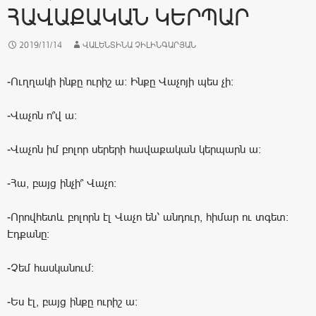
ՀԱՎԱՔԱԿԱՆ ԿԵՐՊԱՐ
2019/11/14
ՎԱԼԵՆՏԻՆԱ ՉԻԼԻՆԳԱՐՅԱՆ
-Ուղղակի ինքը ուրիշ ա։ Ինքը Վաչոյի պես չի։
-Վաչոն ո՞վ ա։
-Վաչոն իմ բոլոր սերերի հավաքական կերպարն ա։
-Հա, բայց ինչի՞ Վաչո։
-Որովհետև բոլորն էլ Վաչո են՝ անդուր, հիմար ու տգետ։
Էդքանը։
-Չեմ հասկանում։
-Ես էլ, բայց ինքը ուրիշ ա։