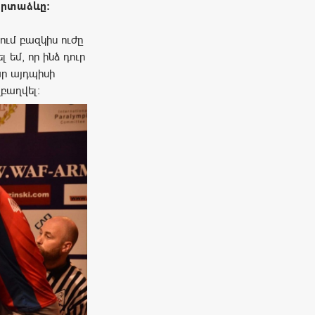
որտաձևը:
ում բազկիս ուժը
եմ, որ ինձ դուր
ար այդպիսի
բաղվել: