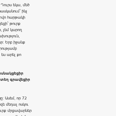
 Դուրս եկա, մեծ
ասկանում` ինչ
ատվո հարթակի
եցի` թուրք
, չեմ կարող
ախություն,
ր: Երբ իջանք
րությամբ
 ես արել քո
մասնակցեցիր
րտեղ գրավեցիր
: Ասեմ, որ 72
զե մեդալ ոսկու
թուրք մրցավարներ