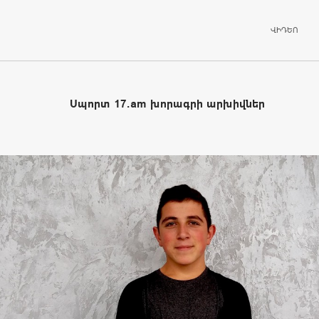
ԱՆՑՆԵԼ ԲՈ
ՎԻԴԵՈ
Սպորտ 17.am խորագրի արխիվներ