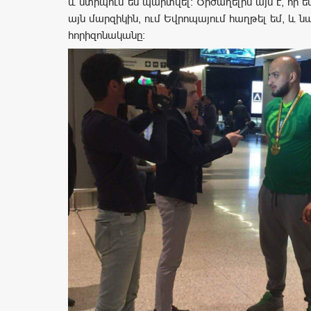
և ստիպում են պարտվել: Ծիծաղելին այն է, որ 
այն մարզիկին, ում Եվրոպայում հաղթել եմ, և նա
հորիզոնականը: