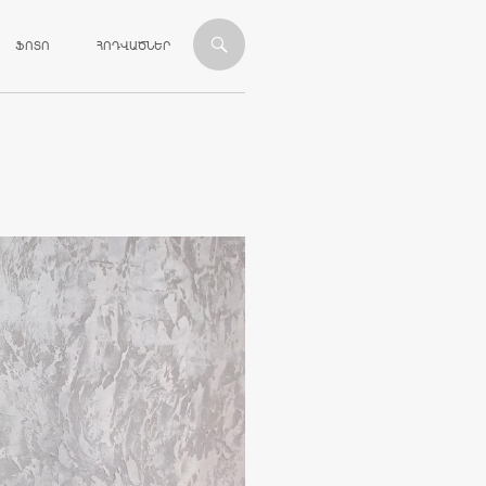
ՎԱՆԴԱԿՈՒԹՅԱՆԸ
ՖՈՏՈ
ՀՈԴՎԱԾՆԵՐ