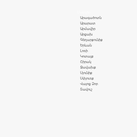
Մարզեր
Արագածոտն
Արարատ
Արմավիր
Արցախ
Գեղարքունիք
Երևան
Լոռի
Կոտայք
Շիրակ
Ջավախք
Սյունիք
Սփյուռք
Վայոց Ձոր
Տավուշ