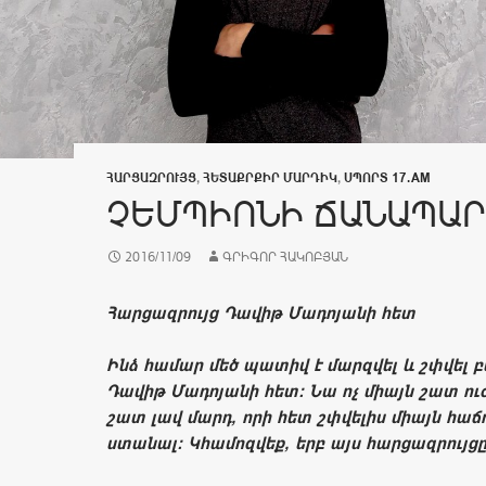
ՀԱՐՑԱԶՐՈՒՅՑ
,
ՀԵՏԱՔՐՔԻՐ ՄԱՐԴԻԿ
,
ՍՊՈՐՏ 17.AM
ՉԵՄՊԻՈՆԻ ՃԱՆԱՊԱՐ
2016/11/09
ԳՐԻԳՈՐ ՀԱԿՈԲՅԱՆ
Հարցազրույց Դավիթ Մադոյանի հետ
Ինձ համար մեծ պատիվ է մարզվել և շփվել
Դավիթ Մադոյանի հետ: Նա ոչ միայն շատ ուժե
շատ լավ մարդ, որի հետ շփվելիս միայն հաճո
ստանալ: Կհամոզվեք, երբ այս հարցազրույց