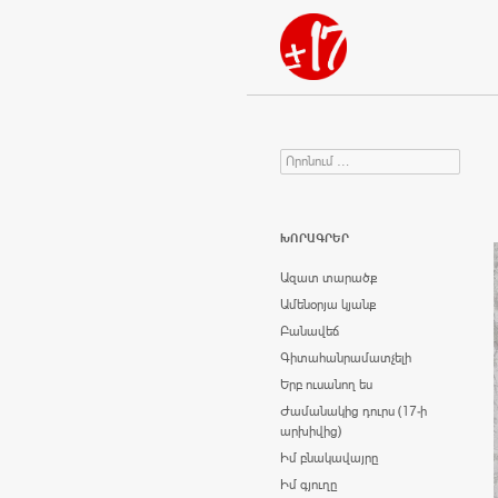
Որոնում
Search for:
ԽՈՐԱԳՐԵՐ
Ազատ տարածք
Ամենօրյա կյանք
Բանավեճ
Գիտահանրամատչելի
Երբ ուսանող ես
Ժամանակից դուրս (17-ի
արխիվից)
Իմ բնակավայրը
Իմ գյուղը