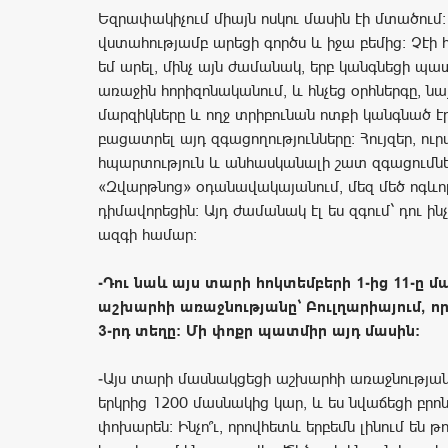
Եզրափակիչում միայն ոսկու մասին էի մտածում:
վստահությամբ արեցի գործս և իջա բեմից: Չէի հ
եմ արել, մինչ այն ժամանակ, երբ կանգնեցի պ
առաջին հորիզոնականում, և հնչեց օրհներգը, նայ
մարզիկները և ողջ տրիբունան ոտքի կանգնած էր
բացատրել այդ զգացողությունները: Հույզեր, ուր
հպարտություն և անհասկանալի շատ զգացումնե
«Զվարթնոց» օդանավակայանում, մեզ մեծ ոգևո
դիմավորեցին: Այդ ժամանակ էլ ես զգում` դու ինչ
ազգի համար:
-Դու նաև այս տարի հոկտեմբերի 1-ից 11-ը 
աշխարհի առաջնությանը՝ Բուլղարիայում, ո
3-րդ տեղը: Մի փոքր պատմիր այդ մասին:
-Այս տարի մասնակցեցի աշխարհի առաջնությանը
երկրից 1200 մասնակից կար, և ես նվաճեցի բրոն
փոխարեն: Ինչո՞ւ, որովհետև երբեմն լինում են 