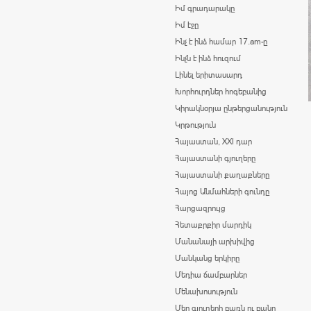
Իմ գրադարակը
Իմ էջը
Ինչ է ինձ համար 17.am-ը
Ինչն է ինձ հուզում
Լինել երիտասարդ
Խորհուրդներ հոգեբանից
Կիրակնօրյա ընթերցանություն
Կրթություն
Հայաստան, XXI դար
Հայաստանի գյուղերը
Հայաստանի քաղաքները
Հայոց Անմահների գունդը
Հարցազրույց
Հետաքրքիր մարդիկ
Մանանայի արխիվից
Մանկանց երկիրը
Մեդիա ճամբարներ
Մենախոսություն
Մեր գյուղերի բառն ու բանը