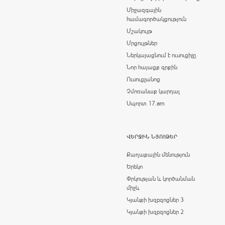
Միջազգային
համագործակցություն
Մշակույթ
Մրցույթներ
Ներկայացնում է ուսուցիչը
Նոր հայացք գրքին
Ուսուցչանոց
Չմոռանաք կարդալ
Սպորտ 17.am
ՎԵՐՋԻՆ ՆՅՈՒԹԵՐ
Քաղաքային մենություն
Երեկո
Փրկության և կործանման
միջև
Կյանքի խզբզոցներ 3
Կյանքի խզբզոցներ 2