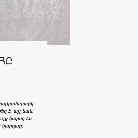
ՀԸ
 բազկամարտիկ
ղ է, այլ նաև
ւյք կարող ես
ը կարդաք: