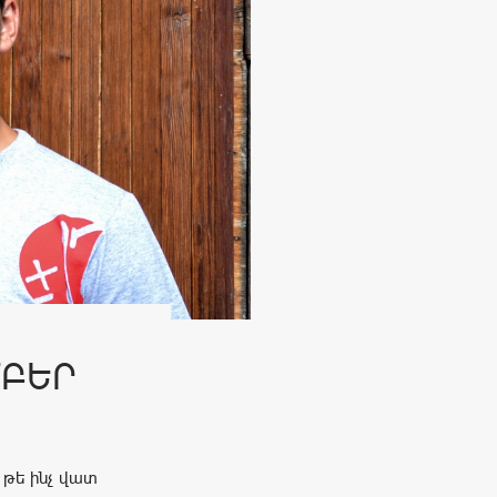
ՄԲԵՐ
 թե ինչ վատ